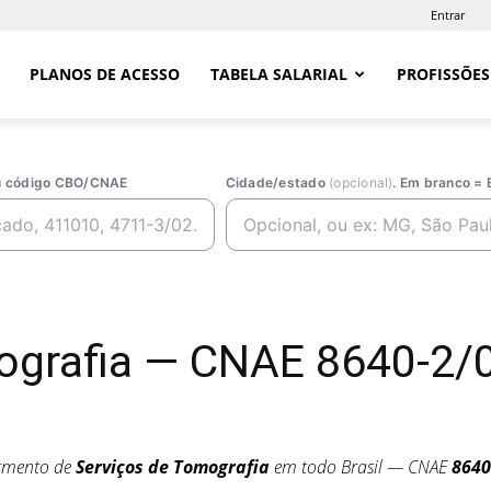
Entrar
PLANOS DE ACESSO
TABELA SALARIAL
PROFISSÕES
ou código CBO/CNAE
Cidade/estado
(opcional)
. Em branco = 
ografia — CNAE 8640-2/0
egmento de
Serviços de Tomografia
em todo Brasil — CNAE
8640