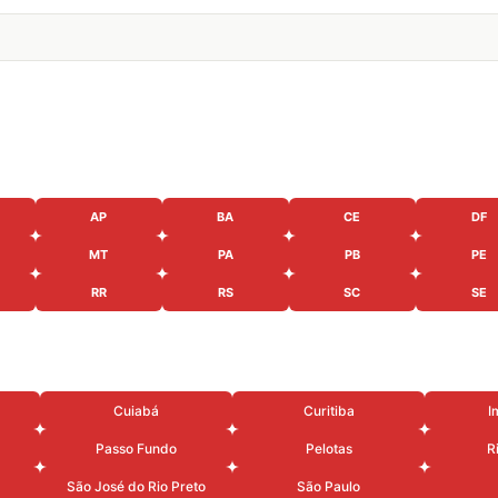
AP
BA
CE
DF
MT
PA
PB
PE
RR
RS
SC
SE
Cuiabá
Curitiba
I
Passo Fundo
Pelotas
R
São José do Rio Preto
São Paulo