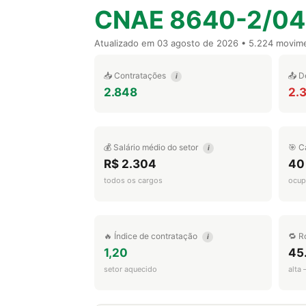
CNAE 8640-2/04
Atualizado em
03 agosto de 2026
• 5.224 movim
📥 Contratações
📤 D
i
2.848
2.
💰 Salário médio do setor
🎯 C
i
R$ 2.304
40
todos os cargos
ocup
🔥 Índice de contratação
🔁 R
i
1,20
45
setor aquecido
alta