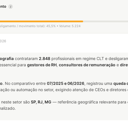
mento
i
esligamento / movimento total): 45,5% • Volume: 5.224
2026
ografia
contrataram
2.848
profissionais em regime CLT e desligar
ssencial para
gestores de RH
,
consultores de remuneração
e
dire
do
. No comparativo entre
07/2025 e 06/2026
, registrou uma
queda 
uração ou automação no setor, exigindo atenção de CEOs e diretores 
 neste setor são
SP, RJ, MG
— referência geográfica relevante para
alizado.