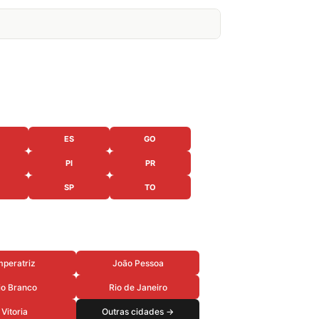
ES
GO
PI
PR
SP
TO
mperatriz
João Pessoa
io Branco
Rio de Janeiro
Vitoria
Outras cidades →