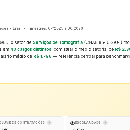
ses • Brasil • Trimestres: 07/2025 a 06/2026
AGED, o setor de
Serviços de Tomografia
(CNAE 8640-2/04) m
is em
40 cargos distintos
, com salário médio setorial de
R$ 2.3
alário médio de
R$ 1.796
— referência central para benchmar
📚
OLUME DE CONTRATAÇÕES
ESCOLARIDADE
I
I