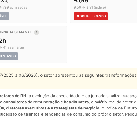
,3%
-0,59
→ 799 admissões
9,50 → 8,91 (índice)
ÁVEL
DESQUALIFICANDO
ORNADA SEMANAL
I
,2h
→ 41h semanais
MENTANDO
 07/2025 a 06/2026), o setor apresentou as seguintes transformações
iretores de RH
, a evolução da escolaridade e da jornada sinaliza mudan
ra
consultores de remuneração e headhunters
, o salário real do setor 
s, diretores executivos e estrategistas de negócio
, o Índice de Futuro
sucessão de talentos e tendências de consumo do próprio setor. Pesqu