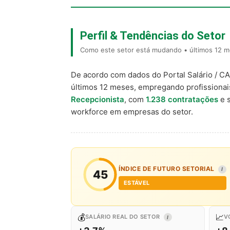
Perfil & Tendências do Setor
Como este setor está mudando • últimos 12 me
De acordo com dados do Portal Salário / C
últimos 12 meses, empregando profissiona
Recepcionista
, com
1.238 contratações
e s
workforce em empresas do setor.
ÍNDICE DE FUTURO SETORIAL
I
45
ESTÁVEL
💰
📈
SALÁRIO REAL DO SETOR
V
I