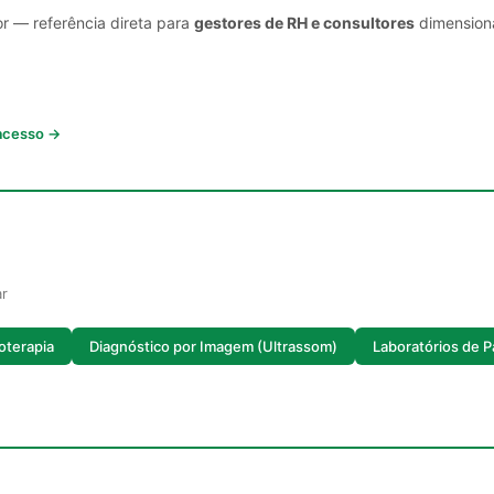
or — referência direta para
gestores de RH e consultores
dimensiona
 acesso →
ar
oterapia
Diagnóstico por Imagem (Ultrassom)
Laboratórios de P