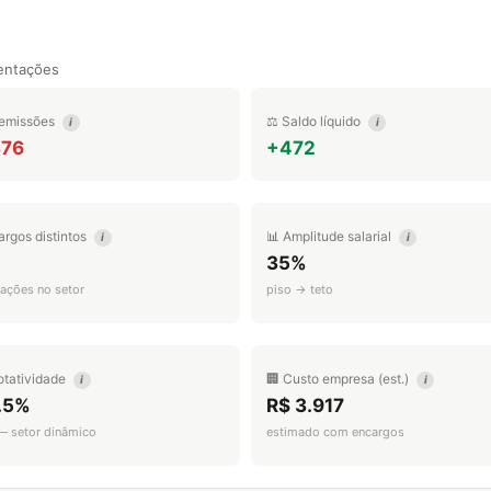
entações
emissões
⚖️ Saldo líquido
i
i
376
+472
argos distintos
📊 Amplitude salarial
i
i
35%
ações no setor
piso → teto
otatividade
🏢 Custo empresa (est.)
i
i
.5%
R$ 3.917
 — setor dinâmico
estimado com encargos