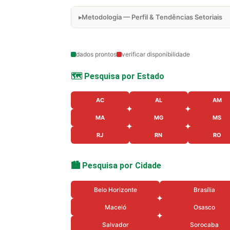
Metodologia — Perfil & Tendências Setoriais
dados prontos
verificar disponibilidade
🗺️ Pesquisa por Estado
AC
AL
AM
MA
MG
MS
RJ
RN
RO
🏙️ Pesquisa por Cidade
Belo Horizonte
Brasília
Maceió
Osasco
Salvador
Sorocaba