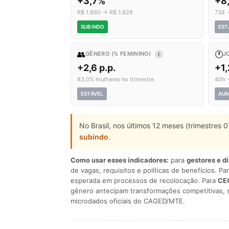
+3,7%
+8
R$ 1.860 → R$ 1.928
738 
SUBINDO
EST
👥
🕐
GÊNERO (% FEMININO)
J
I
+2,6 p.p.
+1
83,0% mulheres no trimestre
40h 
ESTÁVEL
AU
No Brasil, nos últimos 12 meses (trimestres
subindo
.
Como usar esses indicadores:
para
gestores e d
de vagas, requisitos e políticas de benefícios. Pa
esperada em processos de recolocação. Para
CEO
gênero antecipam transformações competitivas, 
microdados oficiais do CAGED/MTE.