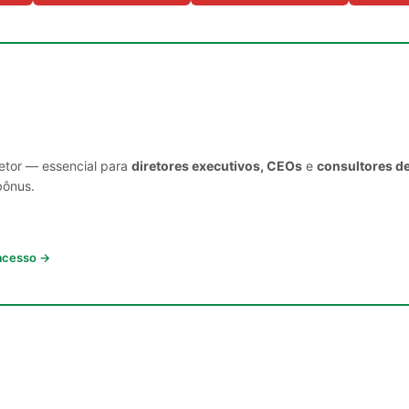
setor — essencial para
diretores executivos, CEOs
e
consultores d
bônus.
 acesso →