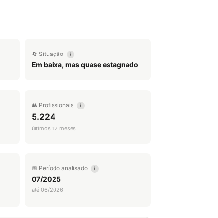
🔄 Situação
i
Em baixa, mas quase estagnado
👥 Profissionais
i
5.224
últimos 12 meses
📅 Período analisado
i
07/2025
até 06/2026