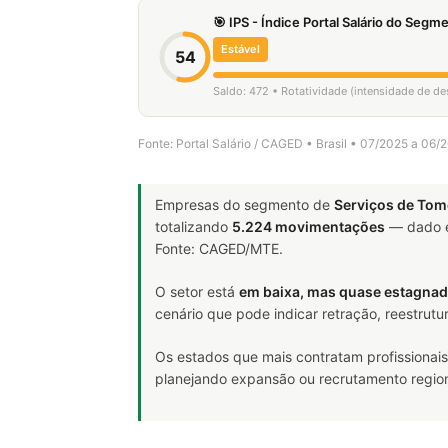
🎯 IPS - Índice Portal Salário do Seg
Estável
54
Saldo: 472 • Rotatividade (intensidade de d
Fonte: Portal Salário / CAGED • Brasil • 07/2025 a 06/
Empresas do segmento de
Serviços de Tom
totalizando
5.224 movimentações
— dado e
Fonte: CAGED/MTE.
O setor está
em baixa, mas quase estagna
cenário que pode indicar retração, reestrut
Os estados que mais contratam profissionais
planejando expansão ou recrutamento region