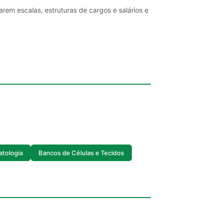
rem escalas, estruturas de cargos e salários e
atologia
Bancos de Células e Tecidos