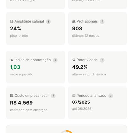
todos os cargos
ocupações no setor
📊 Amplitude salarial
👥 Profissionais
i
i
24%
903
piso → teto
últimos 12 meses
🔥 Índice de contratação
🔁 Rotatividade
i
i
1,03
49.2%
setor aquecido
alta — setor dinâmico
🏢 Custo empresa (est.)
📅 Período analisado
i
i
07/2025
R$ 4.569
até 06/2026
estimado com encargos