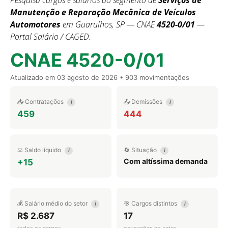
Pesquisa cargos e salários do segmento de
Serviços de
Manutenção e Reparação Mecânica de Veículos
Automotores
em Guarulhos, SP — CNAE
4520-0/01
—
Portal Salário / CAGED.
CNAE 4520-0/01
Atualizado em
03 agosto de 2026
• 903 movimentações
📥 Contratações
📤 Demissões
i
i
459
444
⚖️ Saldo líquido
🔄 Situação
i
i
Com altíssima demanda
+15
💰 Salário médio do setor
🎯 Cargos distintos
i
i
R$ 2.687
17