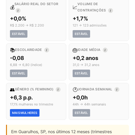
SALÁRIO REAL DO SETOR
VOLUME DE
💰
📈
CONTRATAÇÕES
I
I
+0,0%
+1,7%
R$ 2.200 → R$ 2.200
121 → 123 admissões
ESTÁVEL
ESTÁVEL
📚
🎂
ESCOLARIDADE
IDADE MÉDIA
I
I
-0,08
+0,2 anos
6,88 → 6,80 (índice)
31,0 → 31,2 anos
ESTÁVEL
ESTÁVEL
👥
🕐
GÊNERO (% FEMININO)
JORNADA SEMANAL
I
I
+6,3 p.p.
+0,0h
17,1% mulheres no trimestre
44h → 44h semanais
MAIS MULHERES
ESTÁVEL
Em Guarulhos, SP, nos últimos 12 meses (trimestres