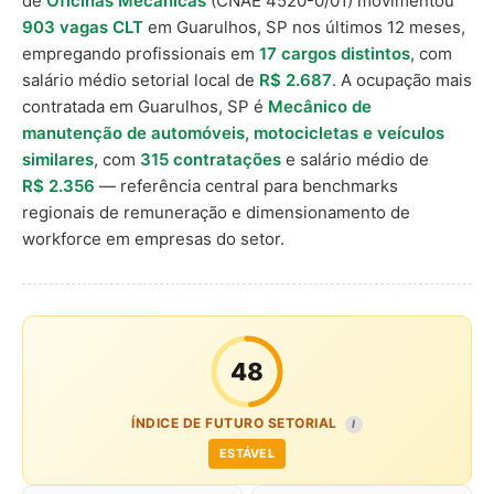
de
Oficinas Mecânicas
(CNAE 4520-0/01) movimentou
903 vagas CLT
em Guarulhos, SP nos últimos 12 meses,
empregando profissionais em
17 cargos distintos
, com
salário médio setorial local de
R$ 2.687
. A ocupação mais
contratada em Guarulhos, SP é
Mecânico de
manutenção de automóveis, motocicletas e veículos
similares
, com
315 contratações
e salário médio de
R$ 2.356
— referência central para benchmarks
regionais de remuneração e dimensionamento de
workforce em empresas do setor.
48
ÍNDICE DE FUTURO SETORIAL
I
ESTÁVEL