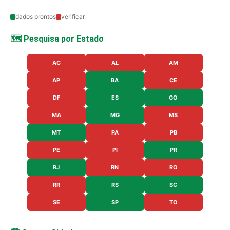
dados prontos
verificar
🗺️ Pesquisa por Estado
AC
AL
AM
AP
BA
CE
DF
ES
GO
MA
MG
MS
MT
PA
PB
PE
PI
PR
RJ
RN
RO
RR
RS
SC
SE
SP
TO