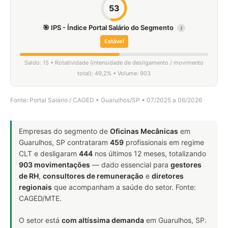
53
🎯 IPS - Índice Portal Salário do Segmento
i
Estável
Saldo: 15 • Rotatividade (intensidade de desligamento / movimento
total): 49,2% • Volume: 903
Fonte: Portal Salário / CAGED • Guarulhos/SP • 07/2025 a 06/2026
Empresas do segmento de
Oficinas Mecânicas
em
Guarulhos, SP contrataram
459
profissionais em regime
CLT e desligaram
444
nos últimos 12 meses, totalizando
903 movimentações
— dado essencial para
gestores
de RH
,
consultores de remuneração
e
diretores
regionais
que acompanham a saúde do setor. Fonte:
CAGED/MTE.
O setor está
com altíssima demanda
em Guarulhos, SP.