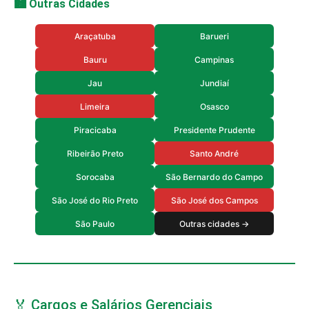
🏙️ Outras Cidades
Araçatuba
Barueri
Bauru
Campinas
Jau
Jundiaí
Limeira
Osasco
Piracicaba
Presidente Prudente
Ribeirão Preto
Santo André
Sorocaba
São Bernardo do Campo
São José do Rio Preto
São José dos Campos
São Paulo
Outras cidades →
🏅 Cargos e Salários Gerenciais