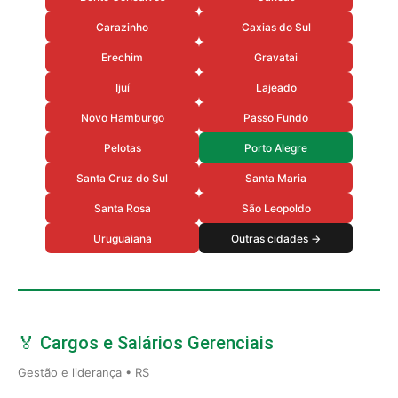
Carazinho
Caxias do Sul
Erechim
Gravatai
Ijuí
Lajeado
Novo Hamburgo
Passo Fundo
Pelotas
Porto Alegre
Santa Cruz do Sul
Santa Maria
Santa Rosa
São Leopoldo
Uruguaiana
Outras cidades →
🏅 Cargos e Salários Gerenciais
Gestão e liderança • RS