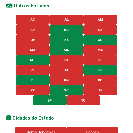
🗺️ Outros Estados
AC
AL
AM
AP
BA
CE
DF
ES
GO
MA
MG
MS
MT
PA
PB
PE
PI
PR
RJ
RN
RO
RR
SC
SE
SP
TO
🏙️ Cidades do Estado
Bento Goncalves
Canoas