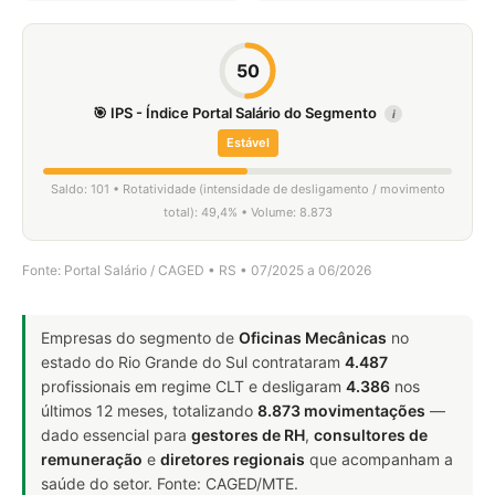
50
🎯 IPS - Índice Portal Salário do Segmento
i
Estável
Saldo: 101 • Rotatividade (intensidade de desligamento / movimento
total): 49,4% • Volume: 8.873
Fonte: Portal Salário / CAGED • RS • 07/2025 a 06/2026
Empresas do segmento de
Oficinas Mecânicas
no
estado do Rio Grande do Sul contrataram
4.487
profissionais em regime CLT e desligaram
4.386
nos
últimos 12 meses, totalizando
8.873 movimentações
—
dado essencial para
gestores de RH
,
consultores de
remuneração
e
diretores regionais
que acompanham a
saúde do setor. Fonte: CAGED/MTE.