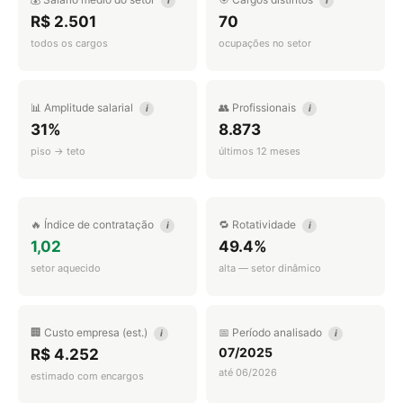
i
i
R$ 2.501
70
todos os cargos
ocupações no setor
📊 Amplitude salarial
👥 Profissionais
i
i
31%
8.873
piso → teto
últimos 12 meses
🔥 Índice de contratação
🔁 Rotatividade
i
i
1,02
49.4%
setor aquecido
alta — setor dinâmico
🏢 Custo empresa (est.)
📅 Período analisado
i
i
07/2025
R$ 4.252
até 06/2026
estimado com encargos