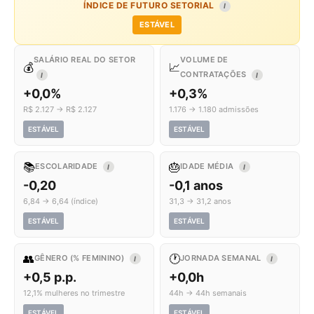
ÍNDICE DE FUTURO SETORIAL
I
ESTÁVEL
SALÁRIO REAL DO SETOR
VOLUME DE
💰
📈
CONTRATAÇÕES
I
I
+0,0%
+0,3%
R$ 2.127 → R$ 2.127
1.176 → 1.180 admissões
ESTÁVEL
ESTÁVEL
📚
🎂
ESCOLARIDADE
IDADE MÉDIA
I
I
-0,20
-0,1 anos
6,84 → 6,64 (índice)
31,3 → 31,2 anos
ESTÁVEL
ESTÁVEL
👥
🕐
GÊNERO (% FEMININO)
JORNADA SEMANAL
I
I
+0,5 p.p.
+0,0h
12,1% mulheres no trimestre
44h → 44h semanais
ESTÁVEL
ESTÁVEL