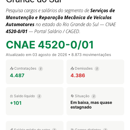
Pesquisa cargos e salários do segmento de
Serviços de
Manutenção e Reparação Mecânica de Veículos
Automotores
no estado do Rio Grande do Sul — CNAE
4520-0/01
— Portal Salário / CAGED.
CNAE 4520-0/01
Atualizado em
03 agosto de 2026
• 8.873 movimentações
📥 Contratações
📤 Demissões
i
i
4.487
4.386
⚖️ Saldo líquido
🔄 Situação
i
i
Em baixa, mas quase
+101
estagnado
💰 Salário médio do setor
🎯 Cargos distintos