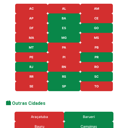
AC
AL
AM
AP
BA
CE
DF
ES
GO
MA
MG
MS
MT
PA
PB
PE
PI
PR
RJ
RN
RO
RR
RS
SC
SE
SP
TO
🏙️ Outras Cidades
Araçatuba
Barueri
Bauru
Campinas