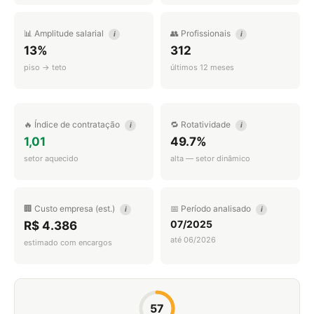
📊 Amplitude salarial
👥 Profissionais
i
i
13%
312
piso → teto
últimos 12 meses
🔥 Índice de contratação
🔁 Rotatividade
i
i
1,01
49.7%
setor aquecido
alta — setor dinâmico
🏢 Custo empresa (est.)
📅 Período analisado
i
i
07/2025
R$ 4.386
até 06/2026
estimado com encargos
57