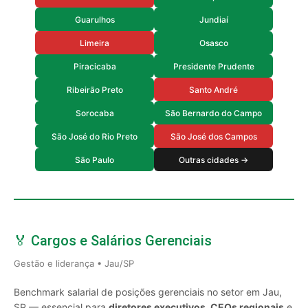
Guarulhos
Jundiaí
Limeira
Osasco
Piracicaba
Presidente Prudente
Ribeirão Preto
Santo André
Sorocaba
São Bernardo do Campo
São José do Rio Preto
São José dos Campos
São Paulo
Outras cidades →
🏅 Cargos e Salários Gerenciais
Gestão e liderança • Jau/SP
Benchmark salarial de posições gerenciais no setor em Jau,
SP — essencial para
diretores executivos, CEOs regionais
e