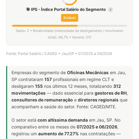
🎯 IPS - Índice Portal Salário do Segmento
i
Estável
Saldo: 2 • Rotatividade (intensidade de desligamento / movimento
total): 49,7% • Volume: 312
Fonte: Portal Salário / CAGED • Jau/SP • 07/2025 a 06/2026
Empresas do segmento de
Oficinas Mecânicas
em Jau,
SP contrataram
157
profissionais em regime CLT e
desligaram
155
nos últimos 12 meses, totalizando
312
movimentações
— dado essencial para
gestores de RH
,
consultores de remuneração
e
diretores regionais
que
acompanham a saúde do setor. Fonte: CAGED/MTE.
O setor está
com altíssima demanda
em Jau, SP. No
comparativo entre os meses de
07/2025 e 06/2026
,
registrou um
aumento de 77.27%
nas contratações —