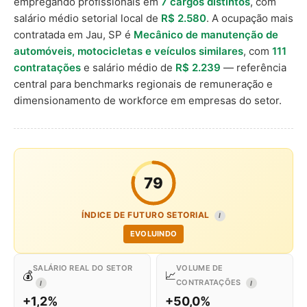
empregando profissionais em
7 cargos distintos
, com
salário médio setorial local de
R$ 2.580
. A ocupação mais
contratada em Jau, SP é
Mecânico de manutenção de
automóveis, motocicletas e veículos similares
, com
111
contratações
e salário médio de
R$ 2.239
— referência
central para benchmarks regionais de remuneração e
dimensionamento de workforce em empresas do setor.
79
ÍNDICE DE FUTURO SETORIAL
I
EVOLUINDO
SALÁRIO REAL DO SETOR
VOLUME DE
💰
📈
CONTRATAÇÕES
I
I
+1,2%
+50,0%