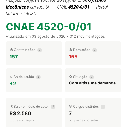
Pesquisa cargos e salários do segmento de
Oficinas
Mecânicas
em Jau, SP — CNAE
4520-0/01
— Portal
Salário / CAGED.
CNAE 4520-0/01
Atualizado em
03 agosto de 2026
• 312 movimentações
📥 Contratações
📤 Demissões
i
i
157
155
⚖️ Saldo líquido
🔄 Situação
i
i
Com altíssima demanda
+2
💰 Salário médio do setor
🎯 Cargos distintos
i
i
R$ 2.580
7
todos os cargos
ocupações no setor