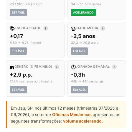
R$ 1.985 → R$ 2.009
34 → 51 admissões
ESTÁVEL
ACELERANDO
📚
🎂
ESCOLARIDADE
IDADE MÉDIA
I
I
+0,17
-2,5 anos
6,59 → 6,76 (índice)
32,3 → 29,8 anos
ESTÁVEL
ESTÁVEL
👥
🕐
GÊNERO (% FEMININO)
JORNADA SEMANAL
I
I
+2,9 p.p.
-0,3h
17,7% mulheres no trimestre
44h → 44h semanais
ESTÁVEL
ESTÁVEL
Em Jau, SP, nos últimos 12 meses (trimestres 07/2025 a
06/2026), o setor de
Oficinas Mecânicas
apresentou as
seguintes transformações:
volume acelerando
.