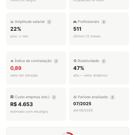
todos os cargos
ocupações no setor
📊 Amplitude salarial
👥 Profissionais
i
i
22%
511
piso → teto
últimos 12 meses
🔥 Índice de contratação
🔁 Rotatividade
i
i
0,89
47%
setor em retração
alta — setor dinâmico
🏢 Custo empresa (est.)
📅 Período analisado
i
i
07/2025
R$ 4.653
até 06/2026
estimado com encargos