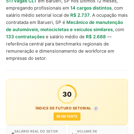
511 vagas CLT
em Barueri, SP nos últimos 12 meses,
empregando profissionais em
14 cargos distintos
, com
salário médio setorial local de
R$ 2.737
. A ocupação mais
contratada em Barueri, SP é
Mecânico de manutenção
de automóveis, motocicletas e veículos similares
, com
133 contratações
e salário médio de
R$ 2.688
—
referência central para benchmarks regionais de
remuneração e dimensionamento de workforce em
empresas do setor.
30
ÍNDICE DE FUTURO SETORIAL
I
RESISTENTE
SALÁRIO REAL DO SETOR
VOLUME DE