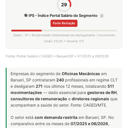
29
🎯 IPS - Índice Portal Salário do Segmento
i
Forte Retração
Saldo: -31 • Rotatividade (intensidade de desligamento / movimento
total): 53,0% • Volume: 511
Fonte: Portal Salário / CAGED • Barueri/SP • 07/2025 a 06/2026
Empresas do segmento de
Oficinas Mecânicas
em
Barueri, SP contrataram
240
profissionais em regime CLT
e desligaram
271
nos últimos 12 meses, totalizando
511
movimentações
— dado essencial para
gestores de RH
,
consultores de remuneração
e
diretores regionais
que
acompanham a saúde do setor. Fonte: CAGED/MTE.
O setor está
com demanda restrita
em Barueri, SP. No
comparativo entre os meses de
07/2025 e 06/2026
,