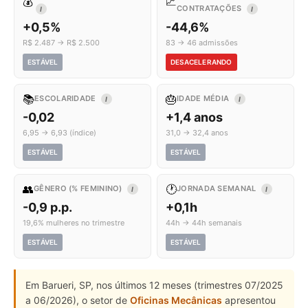
💰
📈
CONTRATAÇÕES
I
I
+0,5%
-44,6%
R$ 2.487 → R$ 2.500
83 → 46 admissões
ESTÁVEL
DESACELERANDO
📚
🎂
ESCOLARIDADE
IDADE MÉDIA
I
I
-0,02
+1,4 anos
6,95 → 6,93 (índice)
31,0 → 32,4 anos
ESTÁVEL
ESTÁVEL
👥
🕐
GÊNERO (% FEMININO)
JORNADA SEMANAL
I
I
-0,9 p.p.
+0,1h
19,6% mulheres no trimestre
44h → 44h semanais
ESTÁVEL
ESTÁVEL
Em Barueri, SP, nos últimos 12 meses (trimestres 07/2025
a 06/2026), o setor de
Oficinas Mecânicas
apresentou