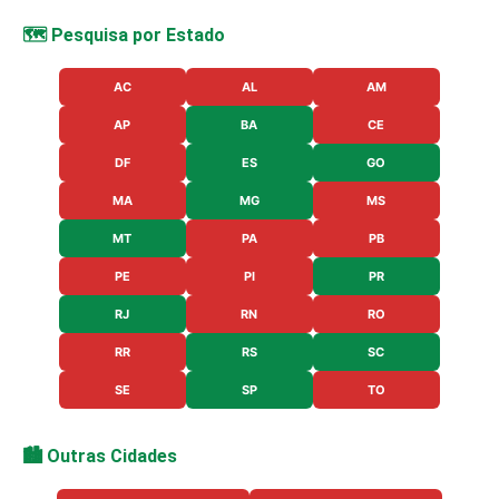
🗺️ Pesquisa por Estado
AC
AL
AM
AP
BA
CE
DF
ES
GO
MA
MG
MS
MT
PA
PB
PE
PI
PR
RJ
RN
RO
RR
RS
SC
SE
SP
TO
🏙️ Outras Cidades