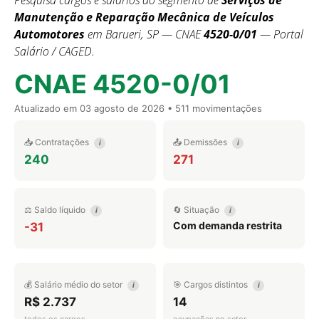
Pesquisa cargos e salários do segmento de
Serviços de
Manutenção e Reparação Mecânica de Veículos
Automotores
em Barueri, SP — CNAE
4520-0/01
— Portal
Salário / CAGED.
CNAE 4520-0/01
Atualizado em
03 agosto de 2026
• 511 movimentações
📥 Contratações
📤 Demissões
i
i
240
271
⚖️ Saldo líquido
🔄 Situação
i
i
Com demanda restrita
-31
💰 Salário médio do setor
🎯 Cargos distintos
i
i
R$ 2.737
14