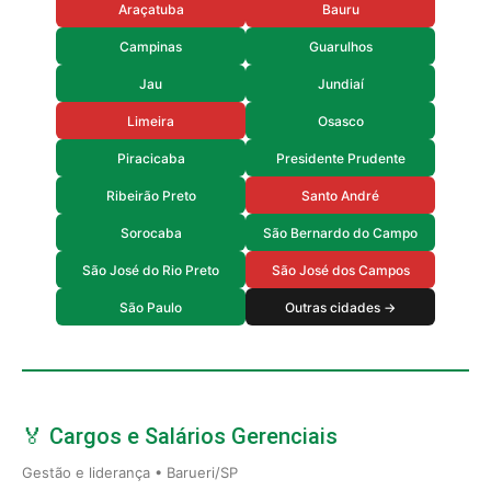
Araçatuba
Bauru
Campinas
Guarulhos
Jau
Jundiaí
Limeira
Osasco
Piracicaba
Presidente Prudente
Ribeirão Preto
Santo André
Sorocaba
São Bernardo do Campo
São José do Rio Preto
São José dos Campos
São Paulo
Outras cidades →
🏅 Cargos e Salários Gerenciais
Gestão e liderança • Barueri/SP