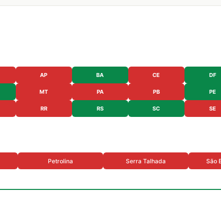
AP
BA
CE
DF
MT
PA
PB
PE
RR
RS
SC
SE
Petrolina
Serra Talhada
São 