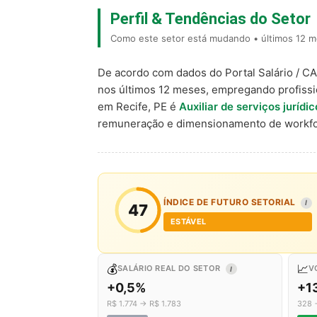
Perfil & Tendências do Setor
Como este setor está mudando • últimos 12 m
De acordo com dados do Portal Salário / C
nos últimos 12 meses, empregando profiss
em Recife, PE é
Auxiliar de serviços jurídi
remuneração e dimensionamento de workfo
ÍNDICE DE FUTURO SETORIAL
I
47
ESTÁVEL
💰
📈
SALÁRIO REAL DO SETOR
V
I
+0,5%
+1
R$ 1.774 → R$ 1.783
328 