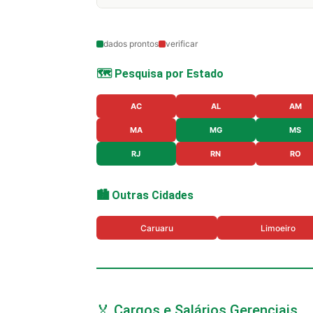
dados prontos
verificar
🗺️ Pesquisa por Estado
AC
AL
AM
MA
MG
MS
RJ
RN
RO
🏙️ Outras Cidades
Caruaru
Limoeiro
🏅 Cargos e Salários Gerenciais