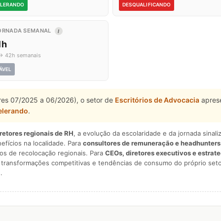
LERANDO
DESQUALIFICANDO
ORNADA SEMANAL
I
1h
→ 42h semanais
ÁVEL
tres 07/2025 a 06/2026), o setor de
Escritórios de Advocacia
aprese
elerando
.
iretores regionais de RH
, a evolução da escolaridade e da jornada sina
nefícios na localidade. Para
consultores de remuneração e headhunters
os de recolocação regionais. Para
CEOs, diretores executivos e estrat
am transformações competitivas e tendências de consumo do próprio seto
.