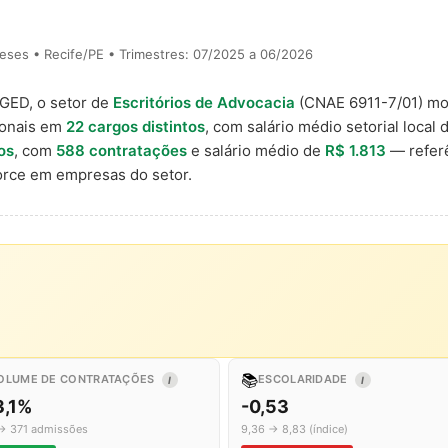
eses • Recife/PE • Trimestres: 07/2025 a 06/2026
AGED, o setor de
Escritórios de Advocacia
(CNAE 6911-7/01) m
ionais em
22 cargos distintos
, com salário médio setorial local
cos
, com
588 contratações
e salário médio de
R$ 1.813
— referê
rce em empresas do setor.
📚
OLUME DE CONTRATAÇÕES
ESCOLARIDADE
I
I
3,1%
-0,53
→ 371 admissões
9,36 → 8,83 (índice)