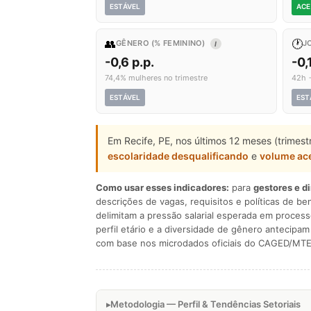
ESTÁVEL
ACE
👥
🕐
GÊNERO (% FEMININO)
J
I
-0,6 p.p.
-0,
74,4% mulheres no trimestre
42h 
ESTÁVEL
EST
Em Recife, PE, nos últimos 12 meses (trimes
escolaridade desqualificando
e
volume ac
Como usar esses indicadores:
para
gestores e d
descrições de vagas, requisitos e políticas de be
delimitam a pressão salarial esperada em process
perfil etário e a diversidade de gênero antecip
com base nos microdados oficiais do CAGED/MTE
Metodologia — Perfil & Tendências Setoriais