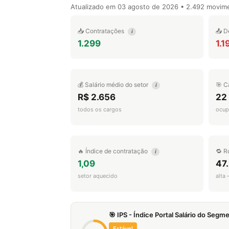
Atualizado em
03 agosto de 2026
• 2.492 movim
📥 Contratações
📤 D
i
1.299
1.1
💰 Salário médio do setor
🎯 C
i
R$ 2.656
22
todos os cargos
ocup
🔥 Índice de contratação
🔁 R
i
1,09
47
setor aquecido
alta
🎯 IPS - Índice Portal Salário do Seg
Estável