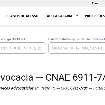
Entrar
PLANOS DE ACESSO
TABELA SALARIAL
PROFISSÕES
ou código CBO/CNAE
Cidade/estado
(opcional)
. Em branco = 
dvocacia — CNAE 6911-7/
rviços Advocatícios
em Recife, PE — CNAE
6911-7/01
— Portal S