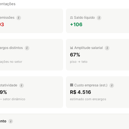
entações
emissões
⚖️ Saldo líquido
i
i
93
+106
argos distintos
📊 Amplitude salarial
i
i
67%
ações no setor
piso → teto
otatividade
🏢 Custo empresa (est.)
i
i
.9%
R$ 4.516
 — setor dinâmico
estimado com encargos
mento
i