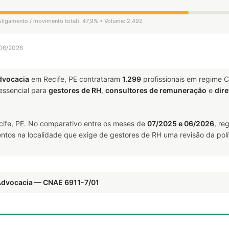
esligamento / movimento total): 47,9% • Volume: 2.492
 06/2026
dvocacia
em Recife, PE contrataram
1.299
profissionais em regime 
ssencial para
gestores de RH
,
consultores de remuneração
e
dire
ife, PE. No comparativo entre os meses de
07/2025 e 06/2026
, re
ntos na localidade que exige de gestores de RH uma revisão da polí
 Advocacia — CNAE 6911-7/01