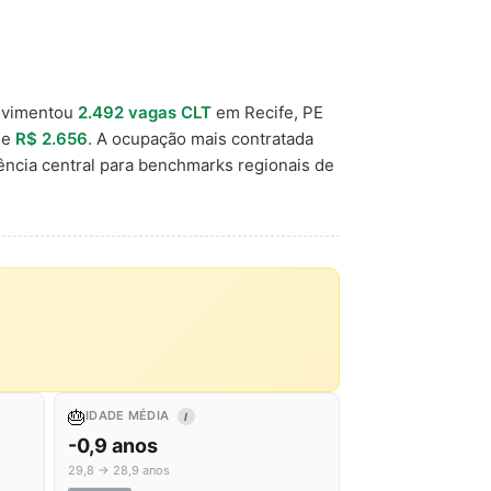
ovimentou
2.492 vagas CLT
em Recife, PE
 de
R$ 2.656
. A ocupação mais contratada
ncia central para benchmarks regionais de
🎂
IDADE MÉDIA
I
-0,9 anos
29,8 → 28,9 anos