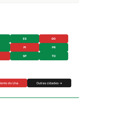
ES
GO
PI
PR
SP
TO
Bento do Una
Outras cidades →