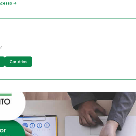
 acesso →
ar
Cartórios