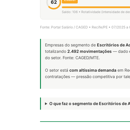
62
Saldo: 106 • Rotatividade (intensidade de d
Fonte: Portal Salário / CAGED • Recife/PE • 07/2025 a
Empresas do segmento de
Escritórios de A
totalizando
2.492 movimentações
— dado e
do setor. Fonte: CAGED/MTE.
O setor está
com altíssima demanda
em Rec
contratações — pressão competitiva por tale
O que faz o segmento de Escritórios de