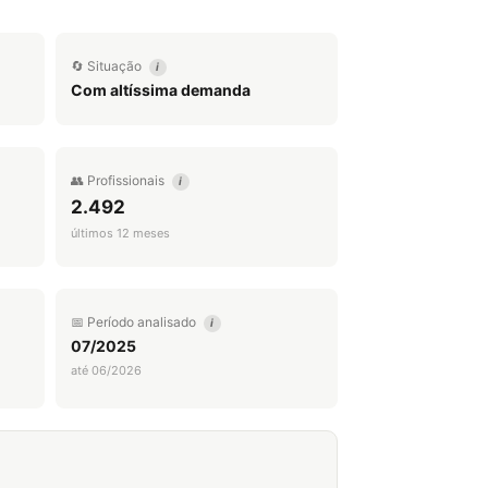
🔄 Situação
i
Com altíssima demanda
👥 Profissionais
i
2.492
últimos 12 meses
📅 Período analisado
i
07/2025
até 06/2026