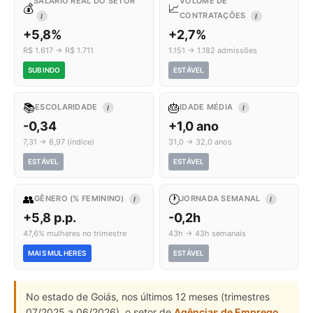
SALÁRIO REAL DO SETOR
VOLUME DE
💰
📈
CONTRATAÇÕES
I
I
+5,8%
+2,7%
R$ 1.617 → R$ 1.711
1.151 → 1.182 admissões
SUBINDO
ESTÁVEL
📚
🎂
ESCOLARIDADE
IDADE MÉDIA
I
I
-0,34
+1,0 ano
7,31 → 6,97 (índice)
31,0 → 32,0 anos
ESTÁVEL
ESTÁVEL
👥
🕐
GÊNERO (% FEMININO)
JORNADA SEMANAL
I
I
+5,8 p.p.
-0,2h
47,6% mulheres no trimestre
43h → 43h semanais
MAIS MULHERES
ESTÁVEL
No estado de Goiás, nos últimos 12 meses (trimestres
07/2025 a 06/2026), o setor de
Agências de Emprego