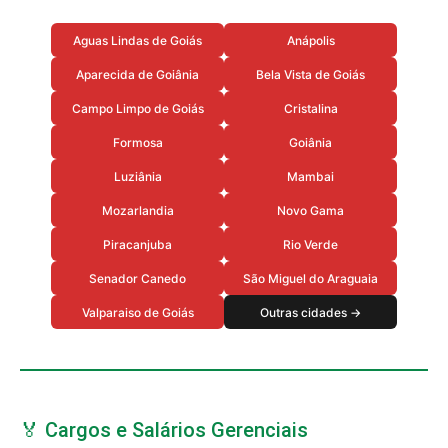
Aguas Lindas de Goiás
Anápolis
Aparecida de Goiânia
Bela Vista de Goiás
Campo Limpo de Goiás
Cristalina
Formosa
Goiânia
Luziânia
Mambai
Mozarlandia
Novo Gama
Piracanjuba
Rio Verde
Senador Canedo
São Miguel do Araguaia
Valparaiso de Goiás
Outras cidades →
🏅 Cargos e Salários Gerenciais