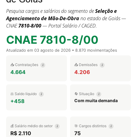
Pesquisa cargos e salários do segmento de
Seleção e
Agenciamento de Mão-De-Obra
no estado de Goiás —
CNAE
7810-8/00
— Portal Salário / CAGED.
CNAE 7810-8/00
Atualizado em
03 agosto de 2026
• 8.870 movimentações
📥 Contratações
📤 Demissões
i
i
4.664
4.206
⚖️ Saldo líquido
🔄 Situação
i
i
Com muita demanda
+458
💰 Salário médio do setor
🎯 Cargos distintos
i
i
R$ 2.110
75