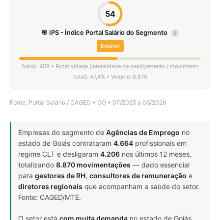
54
🎯 IPS - Índice Portal Salário do Segmento
i
Estável
Saldo: 458 • Rotatividade (intensidade de desligamento / movimento
total): 47,4% • Volume: 8.870
Fonte: Portal Salário / CAGED • GO • 07/2025 a 06/2026
Empresas do segmento de
Agências de Emprego
no
estado de Goiás contrataram
4.664
profissionais em
regime CLT e desligaram
4.206
nos últimos 12 meses,
totalizando
8.870 movimentações
— dado essencial
para
gestores de RH
,
consultores de remuneração
e
diretores regionais
que acompanham a saúde do setor.
Fonte: CAGED/MTE.
O setor está
com muita demanda
no estado de Goiás.