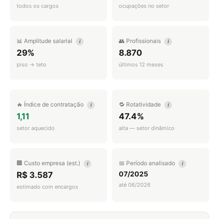
todos os cargos
ocupações no setor
📊 Amplitude salarial
👥 Profissionais
i
i
29%
8.870
piso → teto
últimos 12 meses
🔥 Índice de contratação
🔁 Rotatividade
i
i
1,11
47.4%
setor aquecido
alta — setor dinâmico
🏢 Custo empresa (est.)
📅 Período analisado
i
i
07/2025
R$ 3.587
até 06/2026
estimado com encargos