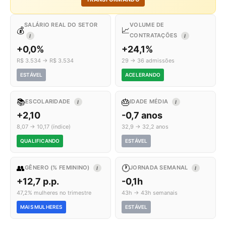
SALÁRIO REAL DO SETOR
VOLUME DE
💰
📈
CONTRATAÇÕES
I
I
+0,0%
+24,1%
R$ 3.534 → R$ 3.534
29 → 36 admissões
ESTÁVEL
ACELERANDO
📚
🎂
ESCOLARIDADE
IDADE MÉDIA
I
I
+2,10
-0,7 anos
8,07 → 10,17 (índice)
32,9 → 32,2 anos
QUALIFICANDO
ESTÁVEL
👥
🕐
GÊNERO (% FEMININO)
JORNADA SEMANAL
I
I
+12,7 p.p.
-0,1h
47,2% mulheres no trimestre
43h → 43h semanais
MAIS MULHERES
ESTÁVEL