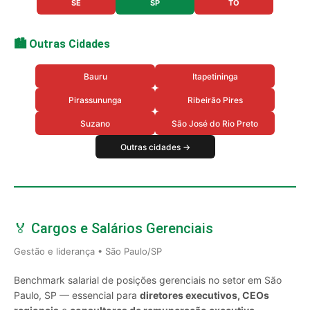
SE
SP
TO
🏙️ Outras Cidades
Bauru
Itapetininga
Pirassununga
Ribeirão Pires
Suzano
São José do Rio Preto
Outras cidades →
🏅 Cargos e Salários Gerenciais
Gestão e liderança • São Paulo/SP
Benchmark salarial de posições gerenciais no setor em São
Paulo, SP — essencial para
diretores executivos, CEOs