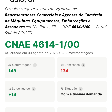
Pesquisa cargos e salários do segmento de
Representantes Comerciais e Agentes do Comércio
de Máquinas, Equipamentos, Embarcações e
Aeronaves
em São Paulo, SP — CNAE
4614-1/00
— Portal
Salário / CAGED.
CNAE 4614-1/00
Atualizado em
03 agosto de 2026
• 282 movimentações
📥 Contratações
📤 Demissões
i
i
148
134
⚖️ Saldo líquido
🔄 Situação
i
i
Com altíssima demanda
+14