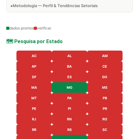
Metodologia — Perfil & Tendências Setoriais
dados prontos
verificar
🗺️ Pesquisa por Estado
AC
AL
AM
AP
BA
CE
DF
ES
GO
MA
MG
MS
MT
PA
PB
PE
PI
PR
RJ
RN
RO
RR
RS
SC