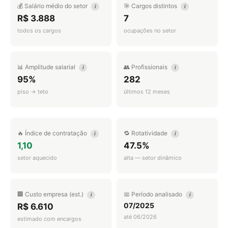
💰 Salário médio do setor
🎯 Cargos distintos
i
i
R$ 3.888
7
todos os cargos
ocupações no setor
📊 Amplitude salarial
👥 Profissionais
i
i
95%
282
piso → teto
últimos 12 meses
🔥 Índice de contratação
🔁 Rotatividade
i
i
1,10
47.5%
setor aquecido
alta — setor dinâmico
🏢 Custo empresa (est.)
📅 Período analisado
i
i
07/2025
R$ 6.610
até 06/2026
estimado com encargos