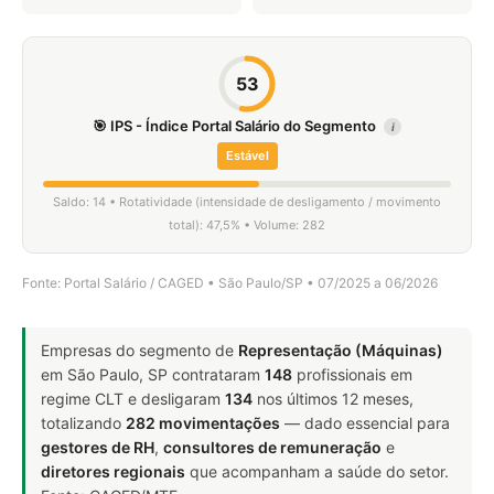
53
🎯 IPS - Índice Portal Salário do Segmento
i
Estável
Saldo: 14 • Rotatividade (intensidade de desligamento / movimento
total): 47,5% • Volume: 282
Fonte: Portal Salário / CAGED • São Paulo/SP • 07/2025 a 06/2026
Empresas do segmento de
Representação (Máquinas)
em São Paulo, SP contrataram
148
profissionais em
regime CLT e desligaram
134
nos últimos 12 meses,
totalizando
282 movimentações
— dado essencial para
gestores de RH
,
consultores de remuneração
e
diretores regionais
que acompanham a saúde do setor.