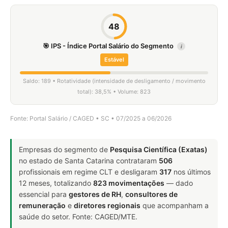
48
🎯 IPS - Índice Portal Salário do Segmento
i
Estável
Saldo: 189 • Rotatividade (intensidade de desligamento / movimento
total): 38,5% • Volume: 823
Fonte: Portal Salário / CAGED • SC • 07/2025 a 06/2026
Empresas do segmento de
Pesquisa Científica (Exatas)
no estado de Santa Catarina contrataram
506
profissionais em regime CLT e desligaram
317
nos últimos
12 meses, totalizando
823 movimentações
— dado
essencial para
gestores de RH
,
consultores de
remuneração
e
diretores regionais
que acompanham a
saúde do setor. Fonte: CAGED/MTE.