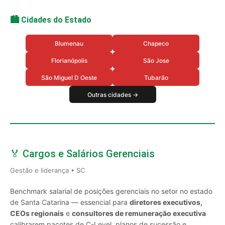
🏙️ Cidades do Estado
Blumenau
Chapeco
Florianópolis
São Jose
São Miguel D Oeste
Tubarão
Outras cidades →
🏅 Cargos e Salários Gerenciais
Gestão e liderança • SC
Benchmark salarial de posições gerenciais no setor no estado
de Santa Catarina — essencial para
diretores executivos,
CEOs regionais
e
consultores de remuneração executiva
calibrarem pacotes de C-Level, planos de sucessão e