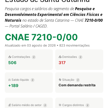
Pesquisa cargos e salários do segmento de
Pesquisa e
Desenvolvimento Experimental em Ciências Físicas e
Naturais
no estado de Santa Catarina — CNAE
7210-0/00
— Portal Salário / CAGED.
CNAE 7210-0/00
Atualizado em
03 agosto de 2026
• 823 movimentações
📥 Contratações
📤 Demissões
i
i
506
317
⚖️ Saldo líquido
🔄 Situação
i
i
Com demanda restrita
+189
💰 Salário médio do setor
🎯 Cargos distintos
i
i