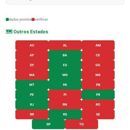
dados prontos
verificar
🗺️ Outros Estados
AC
AL
AM
AP
BA
CE
DF
ES
GO
MA
MG
MS
MT
PA
PB
PE
PI
PR
RJ
RN
RO
RR
RS
SE
SP
TO