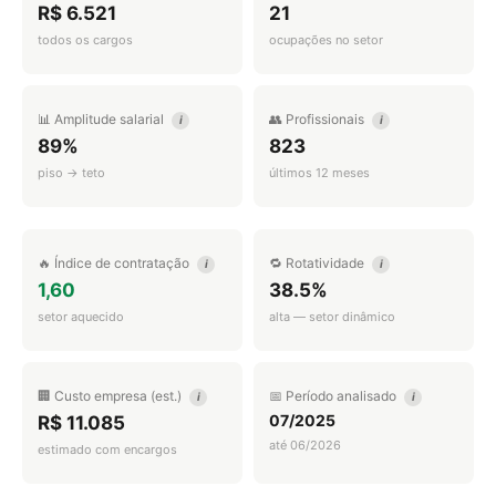
R$ 6.521
21
todos os cargos
ocupações no setor
📊 Amplitude salarial
👥 Profissionais
i
i
89%
823
piso → teto
últimos 12 meses
🔥 Índice de contratação
🔁 Rotatividade
i
i
1,60
38.5%
setor aquecido
alta — setor dinâmico
🏢 Custo empresa (est.)
📅 Período analisado
i
i
07/2025
R$ 11.085
até 06/2026
estimado com encargos