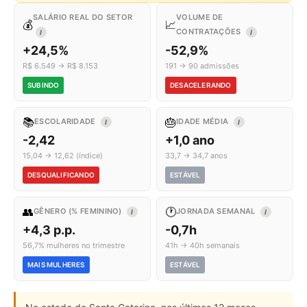
SALÁRIO REAL DO SETOR
VOLUME DE
💰
📈
CONTRATAÇÕES
I
I
+24,5%
-52,9%
R$ 6.549 → R$ 8.153
191 → 90 admissões
SUBINDO
DESACELERANDO
📚
🎂
ESCOLARIDADE
IDADE MÉDIA
I
I
-2,42
+1,0 ano
15,04 → 12,62 (índice)
33,7 → 34,7 anos
DESQUALIFICANDO
ESTÁVEL
👥
🕐
GÊNERO (% FEMININO)
JORNADA SEMANAL
I
I
+4,3 p.p.
-0,7h
56,7% mulheres no trimestre
41h → 40h semanais
MAIS MULHERES
ESTÁVEL