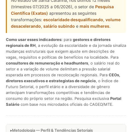
No estado de Santa Catarina, nos últimos 12 meses
(trimestres 07/2025 a 06/2026), o setor de
Pesquisa
Científica (Exatas)
apresentou as seguintes
transformações:
escolaridade desqualificando
,
volume
desacelerando
,
salário subindo
e
mais mulheres
.
Como usar esses indicadores:
para
gestores e diretores
regionais de RH
, a evolução da escolaridade e da jornada sinaliza
mudanças estruturais que exigem ajuste em descrições de
vagas, requisitos e políticas de benefícios na localidade. Para
consultores de remuneração e headhunters
, o salário real do
setor e a variação de volume delimitam a pressão salarial
esperada em processos de recolocação regionais. Para
CEOs,
diretores executivos e estrategistas de negócio
, o Índice de
Futuro Setorial, o perfil etário e a diversidade de gênero
antecipam transformações competitivas e tendências de
consumo do próprio setor na região. Pesquisa exclusiva
Portal
Salário
com base nos microdados oficiais do CAGED/MTE.
Metodologia — Perfil & Tendências Setoriais