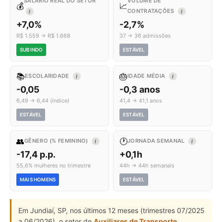
SALÁRIO REAL DO SETOR
VOLUME DE
💰
📈
CONTRATAÇÕES
I
I
+7,0%
-2,7%
R$ 1.559 → R$ 1.668
37 → 36 admissões
SUBINDO
ESTÁVEL
📚
🎂
ESCOLARIDADE
IDADE MÉDIA
I
I
-0,05
-0,3 anos
6,49 → 6,44 (índice)
41,4 → 41,1 anos
ESTÁVEL
ESTÁVEL
👥
🕐
GÊNERO (% FEMININO)
JORNADA SEMANAL
I
I
-17,4 p.p.
+0,1h
55,6% mulheres no trimestre
44h → 44h semanais
MAIS HOMENS
ESTÁVEL
Em Jundiaí, SP, nos últimos 12 meses (trimestres 07/2025
a 06/2026), o setor de
Auxiliares de Transporte