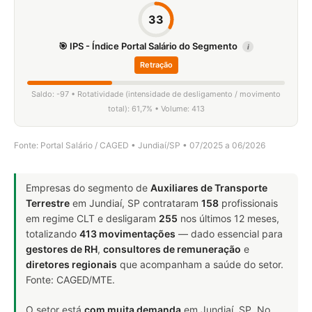
33
🎯 IPS - Índice Portal Salário do Segmento
i
Retração
Saldo: -97 • Rotatividade (intensidade de desligamento / movimento
total): 61,7% • Volume: 413
Fonte: Portal Salário / CAGED • Jundiaí/SP • 07/2025 a 06/2026
Empresas do segmento de
Auxiliares de Transporte
Terrestre
em Jundiaí, SP contrataram
158
profissionais
em regime CLT e desligaram
255
nos últimos 12 meses,
totalizando
413 movimentações
— dado essencial para
gestores de RH
,
consultores de remuneração
e
diretores regionais
que acompanham a saúde do setor.
Fonte: CAGED/MTE.
O setor está
com muita demanda
em Jundiaí, SP. No