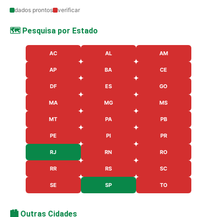
dados prontos
verificar
🗺️ Pesquisa por Estado
AC
AL
AM
AP
BA
CE
DF
ES
GO
MA
MG
MS
MT
PA
PB
PE
PI
PR
RJ
RN
RO
RR
RS
SC
SE
SP
TO
🏙️ Outras Cidades