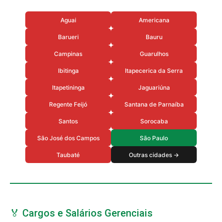
Aguai
Americana
Barueri
Bauru
Campinas
Guarulhos
Ibitinga
Itapecerica da Serra
Itapetininga
Jaguariúna
Regente Feijó
Santana de Parnaíba
Santos
Sorocaba
São José dos Campos
São Paulo
Taubaté
Outras cidades →
🏅 Cargos e Salários Gerenciais