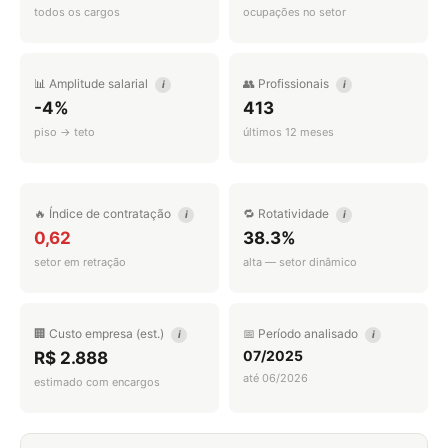
todos os cargos
ocupações no setor
📊 Amplitude salarial
👥 Profissionais
i
i
-4%
413
piso → teto
últimos 12 meses
🔥 Índice de contratação
🔁 Rotatividade
i
i
0,62
38.3%
setor em retração
alta — setor dinâmico
🏢 Custo empresa (est.)
📅 Período analisado
i
i
07/2025
R$ 2.888
até 06/2026
estimado com encargos