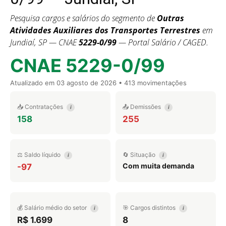
Pesquisa cargos e salários do segmento de
Outras
Atividades Auxiliares dos Transportes Terrestres
em
Jundiaí, SP — CNAE
5229-0/99
— Portal Salário / CAGED.
CNAE 5229-0/99
Atualizado em
03 agosto de 2026
• 413 movimentações
📥 Contratações
📤 Demissões
i
i
158
255
⚖️ Saldo líquido
🔄 Situação
i
i
Com muita demanda
-97
💰 Salário médio do setor
🎯 Cargos distintos
i
i
R$ 1.699
8