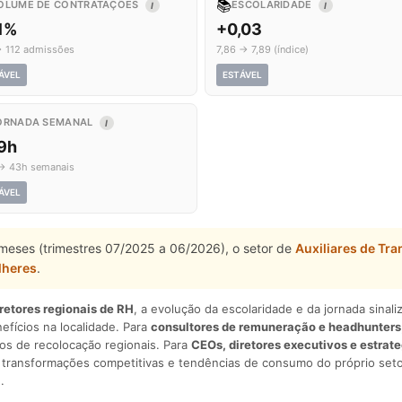
📚
OLUME DE CONTRATAÇÕES
ESCOLARIDADE
I
I
,1%
+0,03
→ 112 admissões
7,86 → 7,89 (índice)
ÁVEL
ESTÁVEL
ORNADA SEMANAL
I
,9h
→ 43h semanais
ÁVEL
 meses (trimestres 07/2025 a 06/2026), o setor de
Auxiliares de Tra
lheres
.
iretores regionais de RH
, a evolução da escolaridade e da jornada sina
nefícios na localidade. Para
consultores de remuneração e headhunters
os de recolocação regionais. Para
CEOs, diretores executivos e estrat
am transformações competitivas e tendências de consumo do próprio seto
.