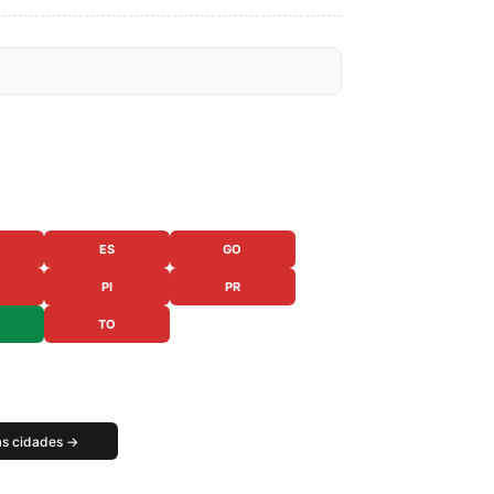
ES
GO
PI
PR
TO
as cidades →