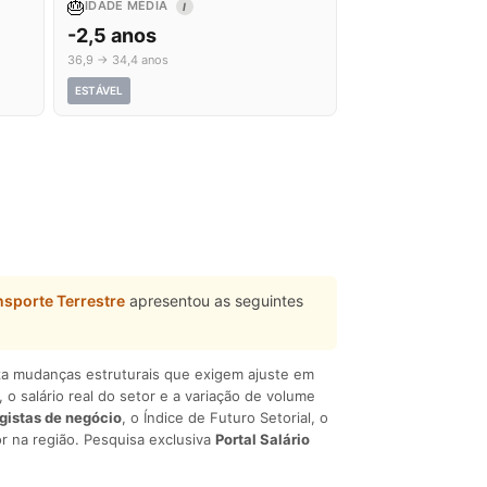
🎂
IDADE MÉDIA
I
-2,5 anos
36,9 → 34,4 anos
ESTÁVEL
nsporte Terrestre
apresentou as seguintes
liza mudanças estruturais que exigem ajuste em
, o salário real do setor e a variação de volume
egistas de negócio
, o Índice de Futuro Setorial, o
r na região. Pesquisa exclusiva
Portal Salário