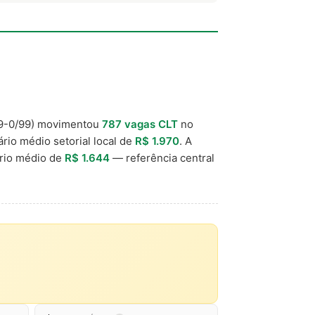
9-0/99) movimentou
787 vagas CLT
no
ário médio setorial local de
R$ 1.970
. A
rio médio de
R$ 1.644
— referência central