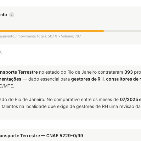
mento
i
ligamento / movimento total): 50,1% • Volume: 787
6
ansporte Terrestre
no estado do Rio de Janeiro contrataram
393
pro
mentações
— dado essencial para
gestores de RH
,
consultores de
ED/MTE.
ado do Rio de Janeiro. No comparativo entre os meses de
07/2025 
talentos na localidade que exige de gestores de RH uma revisão da 
Transporte Terrestre — CNAE 5229-0/99