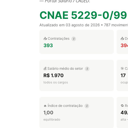
— Portal Salário / CAGED.
CNAE 5229-0/99
Atualizado em
03 agosto de 2026
• 787 movimen
📥 Contratações
📤 D
i
393
39
💰 Salário médio do setor
🎯 C
i
R$ 1.970
17
todos os cargos
ocup
🔥 Índice de contratação
🔁 R
i
1,00
49
equilibrado
alta