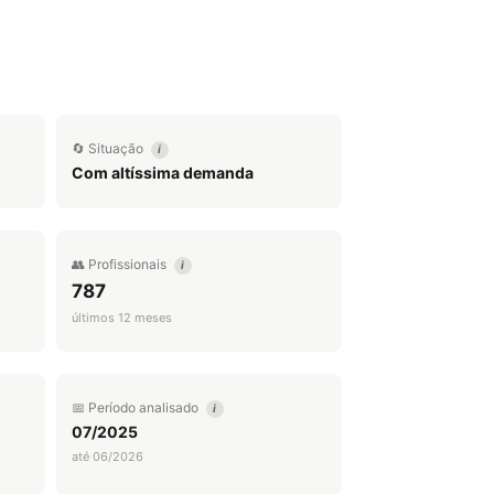
🔄 Situação
i
Com altíssima demanda
👥 Profissionais
i
787
últimos 12 meses
📅 Período analisado
i
07/2025
até 06/2026