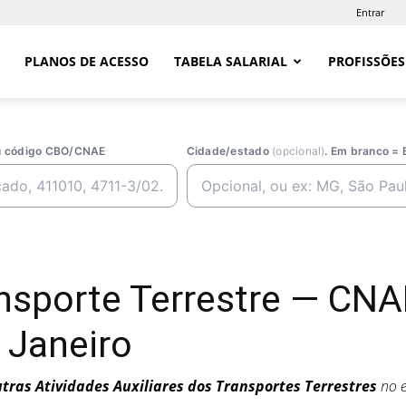
Entrar
PLANOS DE ACESSO
TABELA SALARIAL
PROFISSÕES
ou código CBO/CNAE
Cidade/estado
(opcional)
. Em branco = 
ansporte Terrestre — CN
 Janeiro
tras Atividades Auxiliares dos Transportes Terrestres
no e