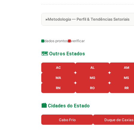
Metodologia — Perfil & Tendências Setoriais
dados prontos
verificar
🗺️ Outros Estados
AC
AL
AM
MA
MG
MS
RN
RO
RR
🏙️ Cidades do Estado
Cabo Frio
Duque de Caxias