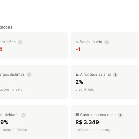
tações
emissões
⚖️ Saldo líquido
i
i
4
-1
argos distintos
📊 Amplitude salarial
i
i
2%
ações no setor
piso → teto
otatividade
🏢 Custo empresa (est.)
i
i
.9%
R$ 3.349
 — setor dinâmico
estimado com encargos