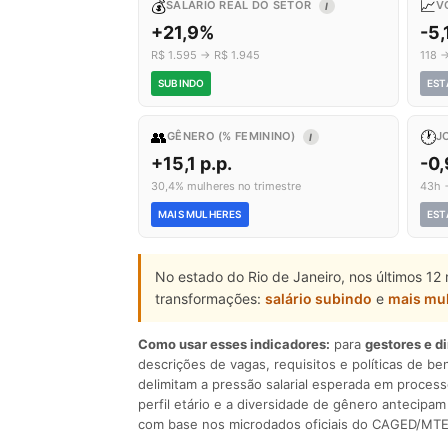
💰
📈
SALÁRIO REAL DO SETOR
V
I
+21,9%
-5
R$ 1.595 → R$ 1.945
118 
SUBINDO
EST
👥
🕐
GÊNERO (% FEMININO)
J
I
+15,1 p.p.
-0
30,4% mulheres no trimestre
43h 
MAIS MULHERES
EST
No estado do Rio de Janeiro, nos últimos 12
transformações:
salário subindo
e
mais mu
Como usar esses indicadores:
para
gestores e d
descrições de vagas, requisitos e políticas de be
delimitam a pressão salarial esperada em process
perfil etário e a diversidade de gênero antecip
com base nos microdados oficiais do CAGED/MTE