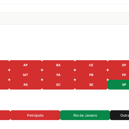
AP
BA
CE
DF
MT
PA
PB
PE
RS
SC
SE
SP
Petrópolis
Rio de Janeiro
Outr