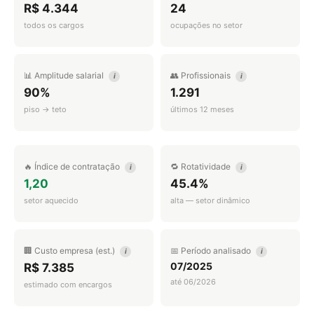
R$ 4.344
24
todos os cargos
ocupações no setor
📊 Amplitude salarial
👥 Profissionais
i
i
90%
1.291
piso → teto
últimos 12 meses
🔥 Índice de contratação
🔁 Rotatividade
i
i
1,20
45.4%
setor aquecido
alta — setor dinâmico
🏢 Custo empresa (est.)
📅 Período analisado
i
i
07/2025
R$ 7.385
até 06/2026
estimado com encargos