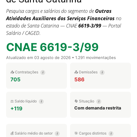
Pesquisa cargos e salários do segmento de
Outras
Atividades Auxiliares dos Serviços Financeiros
no
estado de Santa Catarina — CNAE
6619-3/99
— Portal
Salário / CAGED.
CNAE 6619-3/99
Atualizado em
03 agosto de 2026
• 1.291 movimentações
📥 Contratações
📤 Demissões
i
i
705
586
⚖️ Saldo líquido
🔄 Situação
i
i
Com demanda restrita
+119
💰 Salário médio do setor
🎯 Cargos distintos
i
i