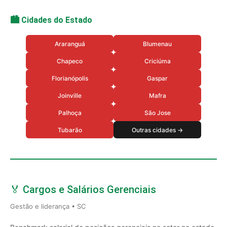
🏙️ Cidades do Estado
Araranguá
Blumenau
Chapeco
Criciúma
Florianópolis
Gaspar
Joinville
Mafra
Palhoça
São Jose
Tubarão
Outras cidades →
🏅 Cargos e Salários Gerenciais
Gestão e liderança • SC