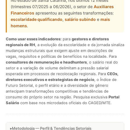
No estado de Santa Catarina, nos últimos 12 meses
(trimestres 07/2025 a 06/2026), o setor de
Auxiliares
Financeiros
apresentou as seguintes transformações:
escolaridade qualificando
,
salário subindo
e
mais
homens
.
Como usar esses indicadores:
para
gestores e diretores
regionais de RH
, a evolução da escolaridade e da jornada sinaliza
mudanças estruturais que exigem ajuste em descrições de
vagas, requisitos e políticas de benefícios na localidade. Para
consultores de remuneração e headhunters
, o salário real do
setor e a variação de volume delimitam a pressão salarial
esperada em processos de recolocação regionais. Para
CEOs,
diretores executivos e estrategistas de negócio
, o Índice de
Futuro Setorial, o perfil etário e a diversidade de gênero
antecipam transformações competitivas e tendências de
consumo do próprio setor na região. Pesquisa exclusiva
Portal
Salário
com base nos microdados oficiais do CAGED/MTE.
Metodologia — Perfil & Tendências Setoriais