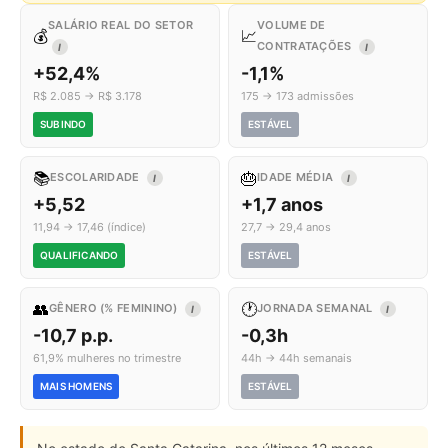
SALÁRIO REAL DO SETOR
VOLUME DE
💰
📈
CONTRATAÇÕES
I
I
+52,4%
-1,1%
R$ 2.085 → R$ 3.178
175 → 173 admissões
SUBINDO
ESTÁVEL
📚
🎂
ESCOLARIDADE
IDADE MÉDIA
I
I
+5,52
+1,7 anos
11,94 → 17,46 (índice)
27,7 → 29,4 anos
QUALIFICANDO
ESTÁVEL
👥
🕐
GÊNERO (% FEMININO)
JORNADA SEMANAL
I
I
-10,7 p.p.
-0,3h
61,9% mulheres no trimestre
44h → 44h semanais
MAIS HOMENS
ESTÁVEL