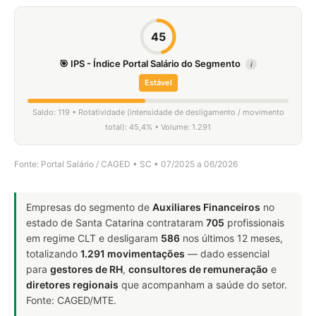
45
🎯 IPS - Índice Portal Salário do Segmento
i
Estável
Saldo: 119 • Rotatividade (intensidade de desligamento / movimento
total): 45,4% • Volume: 1.291
Fonte: Portal Salário / CAGED • SC • 07/2025 a 06/2026
Empresas do segmento de
Auxiliares Financeiros
no
estado de Santa Catarina contrataram
705
profissionais
em regime CLT e desligaram
586
nos últimos 12 meses,
totalizando
1.291 movimentações
— dado essencial
para
gestores de RH
,
consultores de remuneração
e
diretores regionais
que acompanham a saúde do setor.
Fonte: CAGED/MTE.