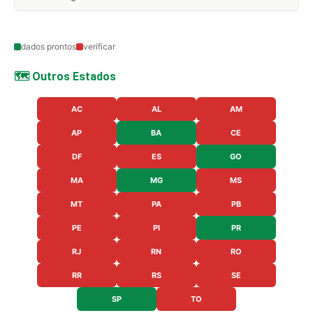
dados prontos
verificar
🗺️ Outros Estados
AC
AL
AM
AP
BA
CE
DF
ES
GO
MA
MG
MS
MT
PA
PB
PE
PI
PR
RJ
RN
RO
RR
RS
SE
SP
TO