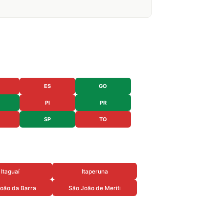
ES
GO
PI
PR
SP
TO
Itaguaí
Itaperuna
oão da Barra
São João de Meriti