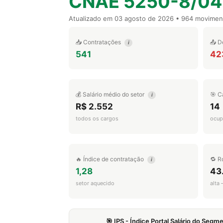
CNAE 5250-8/04
Atualizado em
03 agosto de 2026
• 964 movimen
📥 Contratações
📤 D
i
541
42
💰 Salário médio do setor
🎯 C
i
R$ 2.552
14
todos os cargos
ocup
🔥 Índice de contratação
🔁 R
i
1,28
43
setor aquecido
alta
🎯 IPS - Índice Portal Salário do Seg