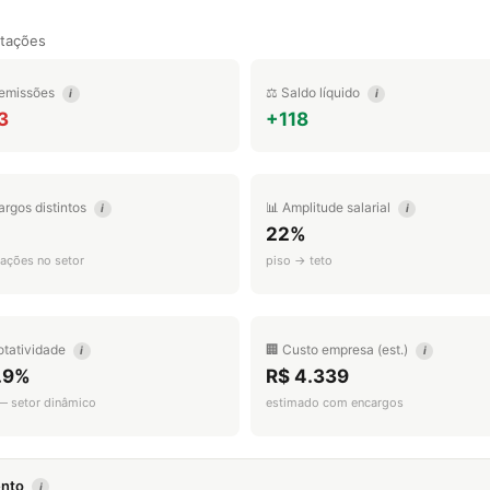
tações
emissões
⚖️ Saldo líquido
i
i
3
+118
argos distintos
📊 Amplitude salarial
i
i
22%
ações no setor
piso → teto
otatividade
🏢 Custo empresa (est.)
i
i
.9%
R$ 4.339
 — setor dinâmico
estimado com encargos
mento
i