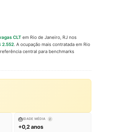
vagas CLT
em Rio de Janeiro, RJ nos
 2.552
. A ocupação mais contratada em Rio
eferência central para benchmarks
🎂
IDADE MÉDIA
I
+0,2 anos