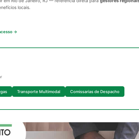
r em Rio de Janeiro, RJ — referência direta para
gestores regionai
nefícios locais.
 acesso →
ar
rgas
Transporte Multimodal
Comissarias de Despacho