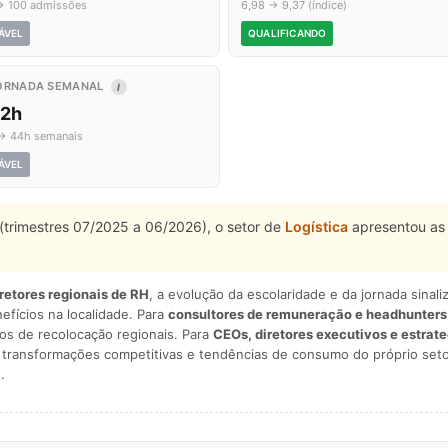
→ 100 admissões
6,98 → 9,37 (índice)
ÁVEL
QUALIFICANDO
ORNADA SEMANAL
I
,2h
→ 44h semanais
ÁVEL
 (trimestres 07/2025 a 06/2026), o setor de
Logística
apresentou as 
iretores regionais de RH
, a evolução da escolaridade e da jornada sina
nefícios na localidade. Para
consultores de remuneração e headhunters
os de recolocação regionais. Para
CEOs, diretores executivos e estrat
am transformações competitivas e tendências de consumo do próprio seto
.