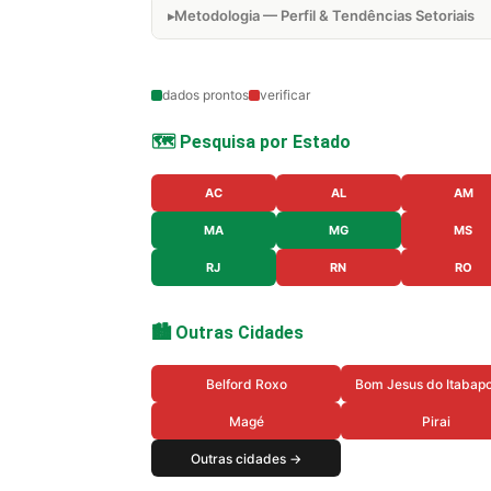
Metodologia — Perfil & Tendências Setoriais
dados prontos
verificar
🗺️ Pesquisa por Estado
AC
AL
AM
MA
MG
MS
RJ
RN
RO
🏙️ Outras Cidades
Belford Roxo
Bom Jesus do Itabap
Magé
Pirai
Outras cidades →