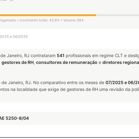
esligamento / movimento total): 43,9% • Volume: 964
7/2025 a 06/2026
de Janeiro, RJ contrataram
541
profissionais em regime CLT e desl
a
gestores de RH
,
consultores de remuneração
e
diretores regiona
 de Janeiro, RJ. No comparativo entre os meses de
07/2025 e 06/2
ntos na localidade que exige de gestores de RH uma revisão da polí
NAE 5250-8/04