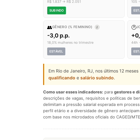
R$ 1.837 → R$ 2.051
105 
SUBINDO
EST
👥
🕐
GÊNERO (% FEMININO)
J
I
-3,0 p.p.
+0
18,0% mulheres no trimestre
44h 
ESTÁVEL
EST
Em Rio de Janeiro, RJ, nos últimos 12 meses
qualificando
e
salário subindo
.
Como usar esses indicadores:
para
gestores e d
descrições de vagas, requisitos e políticas de be
delimitam a pressão salarial esperada em process
perfil etário e a diversidade de gênero antecip
com base nos microdados oficiais do CAGED/MTE