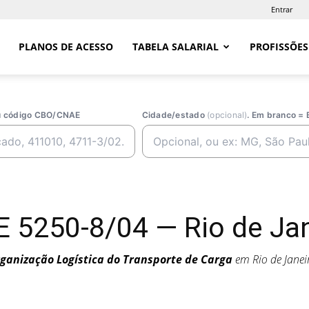
Entrar
PLANOS DE ACESSO
TABELA SALARIAL
PROFISSÕES
ou código CBO/CNAE
Cidade/estado
(opcional)
. Em branco = 
 5250-8/04 — Rio de Jan
ganização Logística do Transporte de Carga
em Rio de Janei