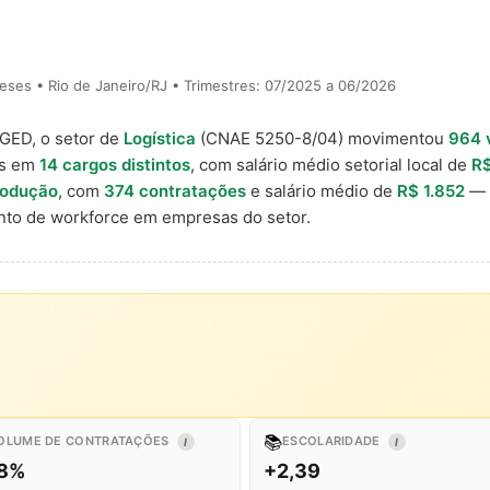
ses • Rio de Janeiro/RJ • Trimestres: 07/2025 a 06/2026
AGED, o setor de
Logística
(CNAE 5250-8/04) movimentou
964 
is em
14 cargos distintos
, com salário médio setorial local de
R$
rodução
, com
374 contratações
e salário médio de
R$ 1.852
— r
to de workforce em empresas do setor.
📚
OLUME DE CONTRATAÇÕES
ESCOLARIDADE
I
I
,8%
+2,39