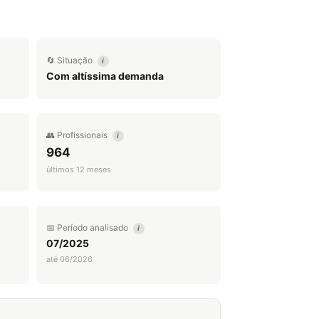
🔄 Situação
i
Com altíssima demanda
👥 Profissionais
i
964
últimos 12 meses
📅 Período analisado
i
07/2025
até 06/2026