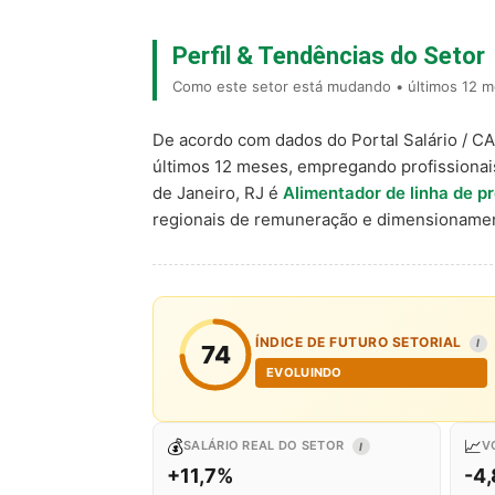
Perfil & Tendências do Setor
Como este setor está mudando • últimos 12 me
De acordo com dados do Portal Salário / C
últimos 12 meses, empregando profissiona
de Janeiro, RJ é
Alimentador de linha de p
regionais de remuneração e dimensionamen
ÍNDICE DE FUTURO SETORIAL
I
74
EVOLUINDO
💰
📈
SALÁRIO REAL DO SETOR
V
I
+11,7%
-4