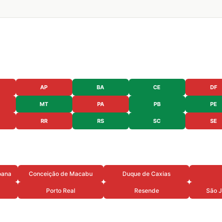
AP
BA
CE
DF
MT
PA
PB
PE
RR
RS
SC
SE
oana
Conceição de Macabu
Duque de Caxias
Porto Real
Resende
São J