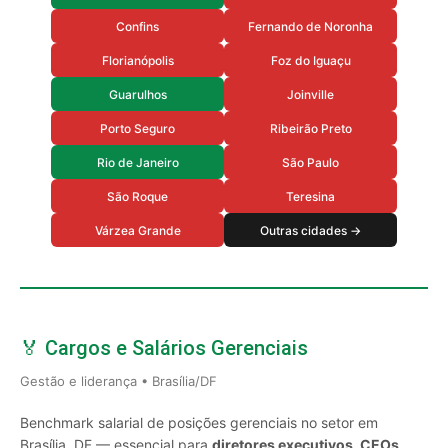
Confins
Fernando de Noronha
Florianópolis
Foz do Iguaçu
Guarulhos
Joinville
Porto Seguro
Ribeirão Preto
Rio de Janeiro
São Paulo
São Roque
Teresina
Várzea Grande
Outras cidades →
🏅 Cargos e Salários Gerenciais
Gestão e liderança • Brasília/DF
Benchmark salarial de posições gerenciais no setor em
Brasília, DF — essencial para
diretores executivos, CEOs