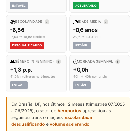
ESTÁVEL
ACELERANDO
📚
🎂
ESCOLARIDADE
IDADE MÉDIA
I
I
-6,56
-0,6 anos
17,54 → 10,98 (índice)
30,6 → 30,0 anos
DESQUALIFICANDO
ESTÁVEL
👥
🕐
GÊNERO (% FEMININO)
JORNADA SEMANAL
I
I
+1,3 p.p.
+0,0h
41,9% mulheres no trimestre
40h → 40h semanais
ESTÁVEL
ESTÁVEL
Em Brasília, DF, nos últimos 12 meses (trimestres 07/2025
a 06/2026), o setor de
Aeroportos
apresentou as
seguintes transformações:
escolaridade
desqualificando
e
volume acelerando
.