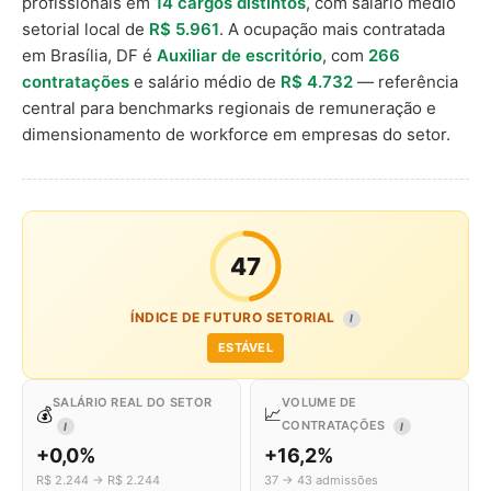
profissionais em
14 cargos distintos
, com salário médio
setorial local de
R$ 5.961
. A ocupação mais contratada
em Brasília, DF é
Auxiliar de escritório
, com
266
contratações
e salário médio de
R$ 4.732
— referência
central para benchmarks regionais de remuneração e
dimensionamento de workforce em empresas do setor.
47
ÍNDICE DE FUTURO SETORIAL
I
ESTÁVEL
SALÁRIO REAL DO SETOR
VOLUME DE
💰
📈
CONTRATAÇÕES
I
I
+0,0%
+16,2%
R$ 2.244 → R$ 2.244
37 → 43 admissões