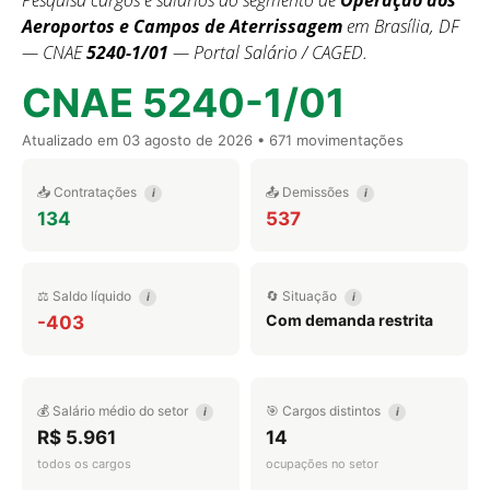
Pesquisa cargos e salários do segmento de
Operação dos
Aeroportos e Campos de Aterrissagem
em Brasília, DF
— CNAE
5240-1/01
— Portal Salário / CAGED.
CNAE 5240-1/01
Atualizado em
03 agosto de 2026
• 671 movimentações
📥 Contratações
📤 Demissões
i
i
134
537
⚖️ Saldo líquido
🔄 Situação
i
i
Com demanda restrita
-403
💰 Salário médio do setor
🎯 Cargos distintos
i
i
R$ 5.961
14
todos os cargos
ocupações no setor