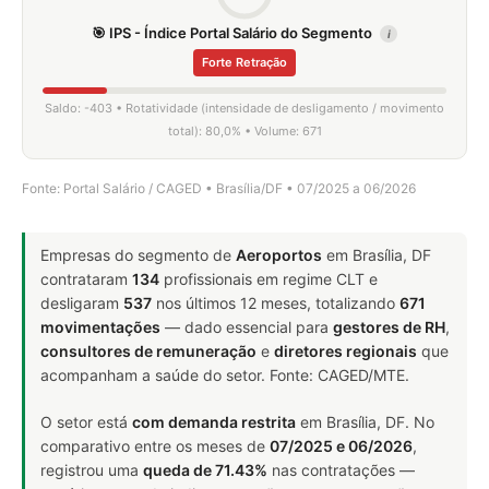
🎯 IPS - Índice Portal Salário do Segmento
i
Forte Retração
Saldo: -403 • Rotatividade (intensidade de desligamento / movimento
total): 80,0% • Volume: 671
Fonte: Portal Salário / CAGED • Brasília/DF • 07/2025 a 06/2026
Empresas do segmento de
Aeroportos
em Brasília, DF
contrataram
134
profissionais em regime CLT e
desligaram
537
nos últimos 12 meses, totalizando
671
movimentações
— dado essencial para
gestores de RH
,
consultores de remuneração
e
diretores regionais
que
acompanham a saúde do setor. Fonte: CAGED/MTE.
O setor está
com demanda restrita
em Brasília, DF. No
comparativo entre os meses de
07/2025 e 06/2026
,
registrou uma
queda de 71.43%
nas contratações —