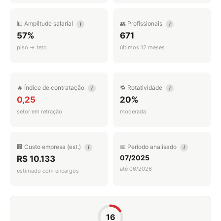
📊 Amplitude salarial
👥 Profissionais
i
i
57%
671
piso → teto
últimos 12 meses
🔥 Índice de contratação
🔁 Rotatividade
i
i
0,25
20%
setor em retração
moderada
🏢 Custo empresa (est.)
📅 Período analisado
i
i
07/2025
R$ 10.133
até 06/2026
estimado com encargos
16