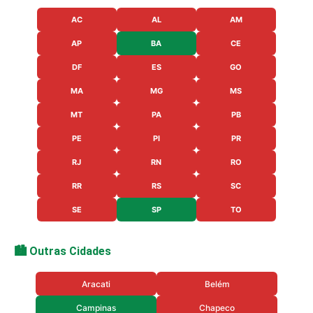
AC
AL
AM
AP
BA
CE
DF
ES
GO
MA
MG
MS
MT
PA
PB
PE
PI
PR
RJ
RN
RO
RR
RS
SC
SE
SP
TO
🏙️ Outras Cidades
Aracati
Belém
Campinas
Chapeco