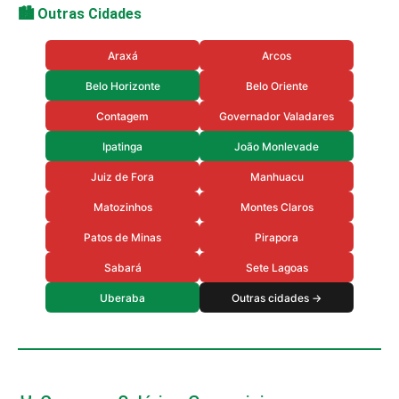
🏙️ Outras Cidades
Araxá
Arcos
Belo Horizonte
Belo Oriente
Contagem
Governador Valadares
Ipatinga
João Monlevade
Juiz de Fora
Manhuacu
Matozinhos
Montes Claros
Patos de Minas
Pirapora
Sabará
Sete Lagoas
Uberaba
Outras cidades →