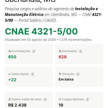
Pesquisa cargos e salários do segmento de
Instalação e
Manutenção Elétrica
em Uberlândia, MG — CNAE
4321-
5/00
— Portal Salário / CAGED.
CNAE 4321-5/00
Atualizado em
03 agosto de 2026
• 1.278 movimentações
📥 Contratações
📤 Demissões
i
i
650
628
⚖️ Saldo líquido
🔄 Situação
i
i
Em baixa
+22
💰 Salário médio do setor
🎯 Cargos distintos
i
i
R$ 2.438
19