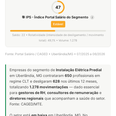
47
🎯 IPS - Índice Portal Salário do Segmento
i
Estável
Saldo: 22 • Rotatividade (intensidade de desligamento / movimento
total): 49,1% • Volume: 1.278
Fonte: Portal Salário / CAGED • Uberlândia/MG • 07/2025 a 06/2026
Empresas do segmento de
Instalação Elétrica Predial
em Uberlândia, MG contrataram
650
profissionais em
regime CLT e desligaram
628
nos últimos 12 meses,
totalizando
1.278 movimentações
— dado essencial
para
gestores de RH
,
consultores de remuneração
e
diretores regionais
que acompanham a saúde do setor.
Fonte: CAGED/MTE.
O setor está
em baixa
em Uberlândia, MG. No