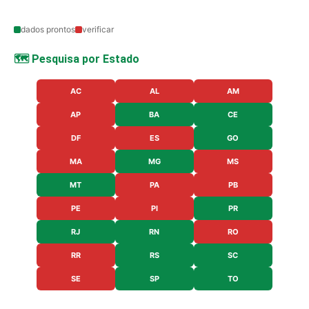
dados prontos
verificar
🗺️ Pesquisa por Estado
AC
AL
AM
AP
BA
CE
DF
ES
GO
MA
MG
MS
MT
PA
PB
PE
PI
PR
RJ
RN
RO
RR
RS
SC
SE
SP
TO