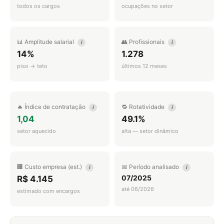
todos os cargos
ocupações no setor
📊 Amplitude salarial
👥 Profissionais
i
i
14%
1.278
piso → teto
últimos 12 meses
🔥 Índice de contratação
🔁 Rotatividade
i
i
1,04
49.1%
setor aquecido
alta — setor dinâmico
🏢 Custo empresa (est.)
📅 Período analisado
i
i
07/2025
R$ 4.145
até 06/2026
estimado com encargos