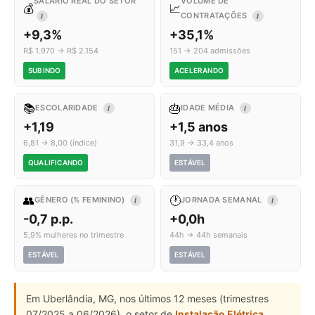
SALÁRIO REAL DO SETOR
VOLUME DE
💰
📈
CONTRATAÇÕES
I
I
+9,3%
+35,1%
R$ 1.970 → R$ 2.154
151 → 204 admissões
SUBINDO
ACELERANDO
📚
🎂
ESCOLARIDADE
IDADE MÉDIA
I
I
+1,19
+1,5 anos
6,81 → 8,00 (índice)
31,9 → 33,4 anos
QUALIFICANDO
ESTÁVEL
👥
🕐
GÊNERO (% FEMININO)
JORNADA SEMANAL
I
I
-0,7 p.p.
+0,0h
5,9% mulheres no trimestre
44h → 44h semanais
ESTÁVEL
ESTÁVEL
Em Uberlândia, MG, nos últimos 12 meses (trimestres
07/2025 a 06/2026), o setor de
Instalação Elétrica