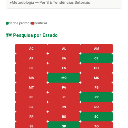
Metodologia — Perfil & Tendências Setoriais
dados prontos
verificar
🗺️ Pesquisa por Estado
AC
AL
AM
AP
BA
CE
DF
ES
GO
MA
MG
MS
MT
PA
PB
PE
PI
PR
RJ
RN
RO
RR
RS
SC
SE
SP
TO