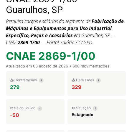
Guarulhos, SP
Pesquisa cargos e salários do segmento de
Fabricação de
Máquinas e Equipamentos para Uso Industrial
Específico, Peças e Acessórios
em Guarulhos, SP —
CNAE
2869-1/00
— Portal Salário / CAGED.
CNAE 2869-1/00
Atualizado em
03 agosto de 2026
• 608 movimentações
📥 Contratações
📤 Demissões
i
i
279
329
⚖️ Saldo líquido
🔄 Situação
i
i
Estagnado
-50