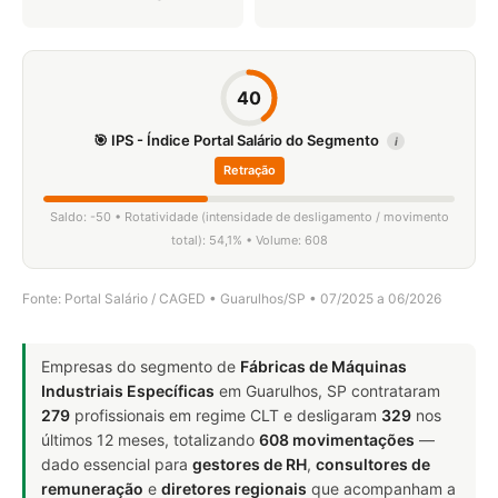
40
🎯 IPS - Índice Portal Salário do Segmento
i
Retração
Saldo: -50 • Rotatividade (intensidade de desligamento / movimento
total): 54,1% • Volume: 608
Fonte: Portal Salário / CAGED • Guarulhos/SP • 07/2025 a 06/2026
Empresas do segmento de
Fábricas de Máquinas
Industriais Específicas
em Guarulhos, SP contrataram
279
profissionais em regime CLT e desligaram
329
nos
últimos 12 meses, totalizando
608 movimentações
—
dado essencial para
gestores de RH
,
consultores de
remuneração
e
diretores regionais
que acompanham a