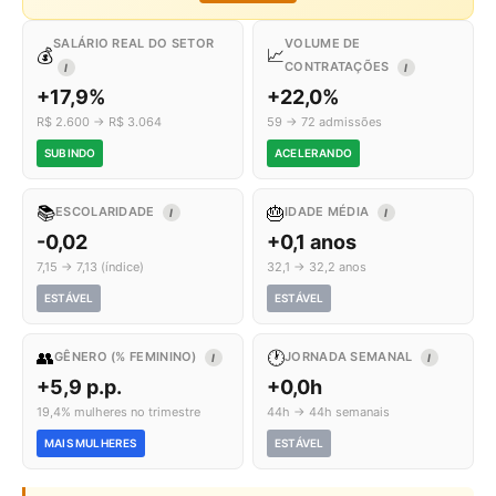
SALÁRIO REAL DO SETOR
VOLUME DE
💰
📈
CONTRATAÇÕES
I
I
+17,9%
+22,0%
R$ 2.600 → R$ 3.064
59 → 72 admissões
SUBINDO
ACELERANDO
📚
🎂
ESCOLARIDADE
IDADE MÉDIA
I
I
-0,02
+0,1 anos
7,15 → 7,13 (índice)
32,1 → 32,2 anos
ESTÁVEL
ESTÁVEL
👥
🕐
GÊNERO (% FEMININO)
JORNADA SEMANAL
I
I
+5,9 p.p.
+0,0h
19,4% mulheres no trimestre
44h → 44h semanais
MAIS MULHERES
ESTÁVEL