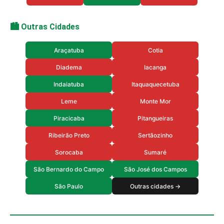
🏙️ Outras Cidades
Araçatuba
Cotia
Diadema
Iacanga
Indaiatuba
Itaquaquecetuba
Leme
Monte Mor
Piracicaba
Pitangueiras
Ribeirão Preto
Sertãozinho
Sorocaba
Sumaré
São Bernardo do Campo
São José dos Campos
São Paulo
Outras cidades →