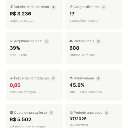
💰 Salário médio do setor
🎯 Cargos distintos
i
i
R$ 3.236
17
todos os cargos
ocupações no setor
📊 Amplitude salarial
👥 Profissionais
i
i
39%
608
piso → teto
últimos 12 meses
🔥 Índice de contratação
🔁 Rotatividade
i
i
0,85
45.9%
setor em retração
alta — setor dinâmico
🏢 Custo empresa (est.)
📅 Período analisado
i
i
07/2025
R$ 5.502
até 06/2026
estimado com encargos