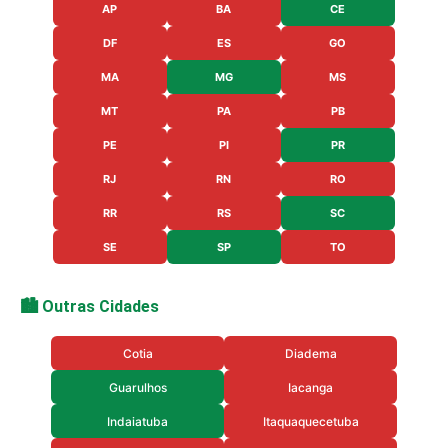
AP
BA
CE
DF
ES
GO
MA
MG
MS
MT
PA
PB
PE
PI
PR
RJ
RN
RO
RR
RS
SC
SE
SP
TO
🏙️ Outras Cidades
Cotia
Diadema
Guarulhos
Iacanga
Indaiatuba
Itaquaquecetuba