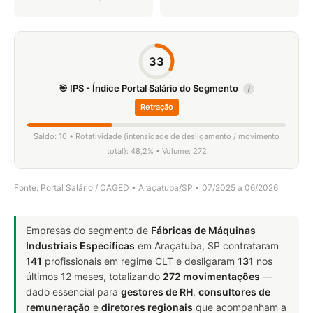
33
🎯 IPS - Índice Portal Salário do Segmento
i
Retração
Saldo: 10 • Rotatividade (intensidade de desligamento / movimento
total): 48,2% • Volume: 272
Fonte: Portal Salário / CAGED • Araçatuba/SP • 07/2025 a 06/2026
Empresas do segmento de
Fábricas de Máquinas
Industriais Específicas
em Araçatuba, SP contrataram
141
profissionais em regime CLT e desligaram
131
nos
últimos 12 meses, totalizando
272 movimentações
—
dado essencial para
gestores de RH
,
consultores de
remuneração
e
diretores regionais
que acompanham a