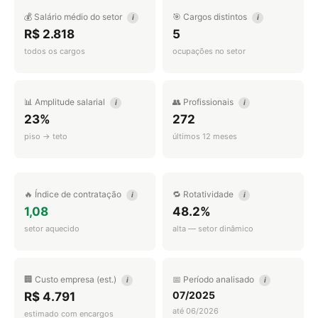
💰 Salário médio do setor
🎯 Cargos distintos
i
i
R$ 2.818
5
todos os cargos
ocupações no setor
📊 Amplitude salarial
👥 Profissionais
i
i
23%
272
piso → teto
últimos 12 meses
🔥 Índice de contratação
🔁 Rotatividade
i
i
1,08
48.2%
setor aquecido
alta — setor dinâmico
🏢 Custo empresa (est.)
📅 Período analisado
i
i
07/2025
R$ 4.791
até 06/2026
estimado com encargos