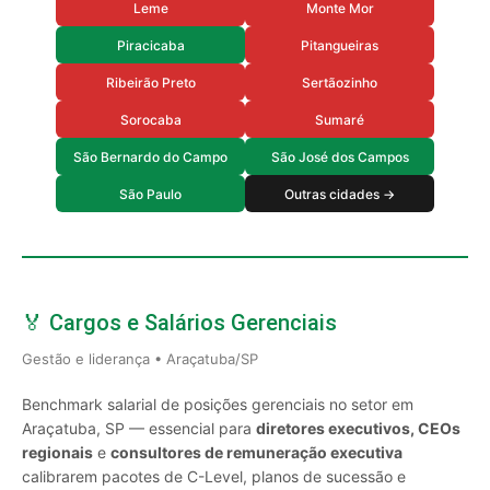
Leme
Monte Mor
Piracicaba
Pitangueiras
Ribeirão Preto
Sertãozinho
Sorocaba
Sumaré
São Bernardo do Campo
São José dos Campos
São Paulo
Outras cidades →
🏅 Cargos e Salários Gerenciais
Gestão e liderança • Araçatuba/SP
Benchmark salarial de posições gerenciais no setor em
Araçatuba, SP — essencial para
diretores executivos, CEOs
regionais
e
consultores de remuneração executiva
calibrarem pacotes de C-Level, planos de sucessão e