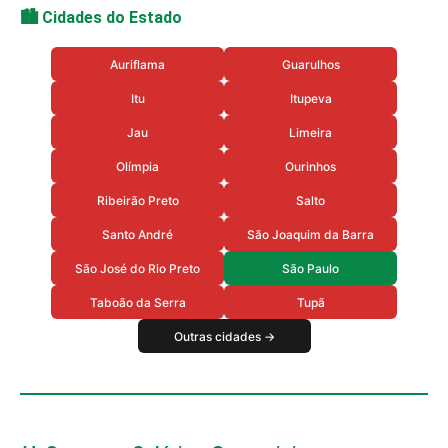
🏙️ Cidades do Estado
Auriflama
Guarulhos
Itu
Itupeva
Jau
Limeira
Olímpia
Ourinhos
Ribeirão Preto
Salto
Santo André
São Joaquim da Barra
São José do Rio Preto
São Paulo
Taboão da Serra
Tupã
Outras cidades →