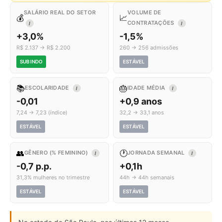
SALÁRIO REAL DO SETOR
VOLUME DE
💰
📈
CONTRATAÇÕES
I
I
+3,0%
-1,5%
R$ 2.137 → R$ 2.200
260 → 256 admissões
SUBINDO
ESTÁVEL
📚
🎂
ESCOLARIDADE
IDADE MÉDIA
I
I
-0,01
+0,9 anos
7,24 → 7,23 (índice)
32,2 → 33,1 anos
ESTÁVEL
ESTÁVEL
👥
🕐
GÊNERO (% FEMININO)
JORNADA SEMANAL
I
I
-0,7 p.p.
+0,1h
31,3% mulheres no trimestre
44h → 44h semanais
ESTÁVEL
ESTÁVEL