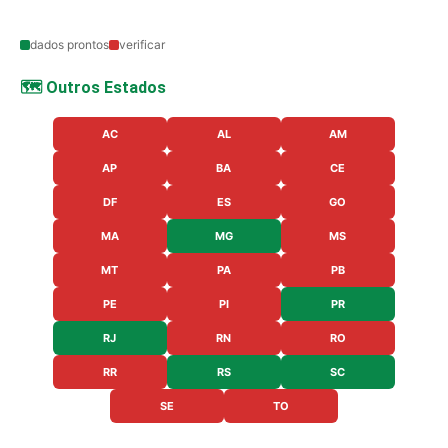
dados prontos
verificar
🗺️ Outros Estados
AC
AL
AM
AP
BA
CE
DF
ES
GO
MA
MG
MS
MT
PA
PB
PE
PI
PR
RJ
RN
RO
RR
RS
SC
SE
TO