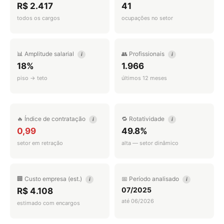
R$ 2.417
41
todos os cargos
ocupações no setor
📊 Amplitude salarial
👥 Profissionais
i
i
18%
1.966
piso → teto
últimos 12 meses
🔥 Índice de contratação
🔁 Rotatividade
i
i
0,99
49.8%
setor em retração
alta — setor dinâmico
🏢 Custo empresa (est.)
📅 Período analisado
i
i
07/2025
R$ 4.108
até 06/2026
estimado com encargos