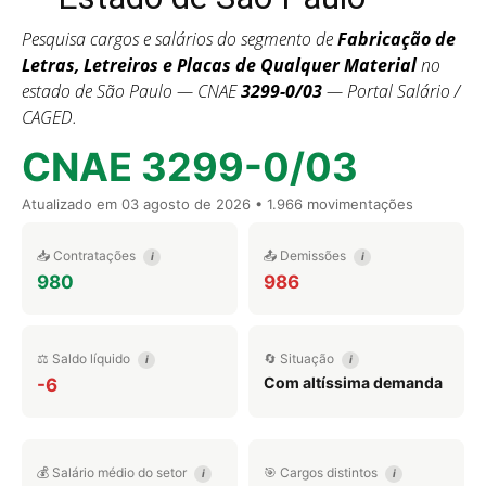
Pesquisa cargos e salários do segmento de
Fabricação de
Letras, Letreiros e Placas de Qualquer Material
no
estado de São Paulo — CNAE
3299-0/03
— Portal Salário /
CAGED.
CNAE 3299-0/03
Atualizado em
03 agosto de 2026
• 1.966 movimentações
📥 Contratações
📤 Demissões
i
i
980
986
⚖️ Saldo líquido
🔄 Situação
i
i
Com altíssima demanda
-6
💰 Salário médio do setor
🎯 Cargos distintos
i
i