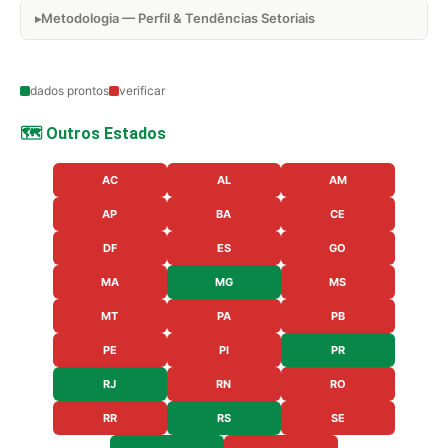
Metodologia — Perfil & Tendências Setoriais
dados prontos
verificar
🗺️ Outros Estados
AC
AL
AM
AP
BA
CE
DF
ES
GO
MA
MG
MS
MT
PA
PB
PE
PI
PR
RJ
RN
RO
RR
RS
SE