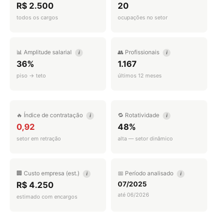
R$ 2.500
20
todos os cargos
ocupações no setor
📊 Amplitude salarial
👥 Profissionais
i
i
36%
1.167
piso → teto
últimos 12 meses
🔥 Índice de contratação
🔁 Rotatividade
i
i
0,92
48%
setor em retração
alta — setor dinâmico
🏢 Custo empresa (est.)
📅 Período analisado
i
i
07/2025
R$ 4.250
até 06/2026
estimado com encargos