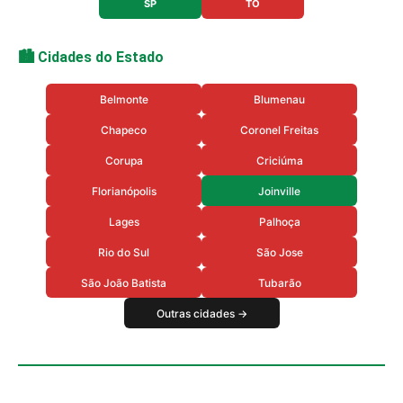
SP
TO
🏙️ Cidades do Estado
Belmonte
Blumenau
Chapeco
Coronel Freitas
Corupa
Criciúma
Florianópolis
Joinville
Lages
Palhoça
Rio do Sul
São Jose
São João Batista
Tubarão
Outras cidades →