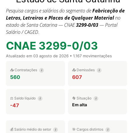
Pesquisa cargos e salários do segmento de
Fabricação de
Letras, Letreiros e Placas de Qualquer Material
no
estado de Santa Catarina — CNAE
3299-0/03
— Portal
Salário / CAGED.
CNAE 3299-0/03
Atualizado em
03 agosto de 2026
• 1.167 movimentações
📥 Contratações
📤 Demissões
i
i
560
607
⚖️ Saldo líquido
🔄 Situação
i
i
Em alta
-47
💰 Salário médio do setor
🎯 Cargos distintos
i
i