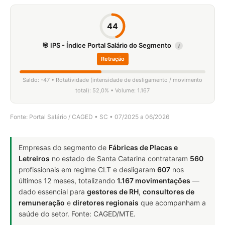
44
🎯 IPS - Índice Portal Salário do Segmento
i
Retração
Saldo: -47 • Rotatividade (intensidade de desligamento / movimento
total): 52,0% • Volume: 1.167
Fonte: Portal Salário / CAGED • SC • 07/2025 a 06/2026
Empresas do segmento de
Fábricas de Placas e
Letreiros
no estado de Santa Catarina contrataram
560
profissionais em regime CLT e desligaram
607
nos
últimos 12 meses, totalizando
1.167 movimentações
—
dado essencial para
gestores de RH
,
consultores de
remuneração
e
diretores regionais
que acompanham a
saúde do setor. Fonte: CAGED/MTE.