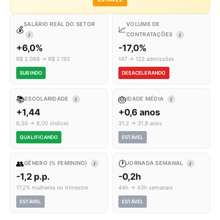
SALÁRIO REAL DO SETOR
VOLUME DE
💰
📈
CONTRATAÇÕES
I
I
+6,0%
-17,0%
R$ 2.068 → R$ 2.192
147 → 122 admissões
SUBINDO
DESACELERANDO
📚
🎂
ESCOLARIDADE
IDADE MÉDIA
I
I
+1,44
+0,6 anos
6,56 → 8,00 (índice)
31,2 → 31,8 anos
QUALIFICANDO
ESTÁVEL
👥
🕐
GÊNERO (% FEMININO)
JORNADA SEMANAL
I
I
-1,2 p.p.
-0,2h
17,2% mulheres no trimestre
44h → 43h semanais
ESTÁVEL
ESTÁVEL