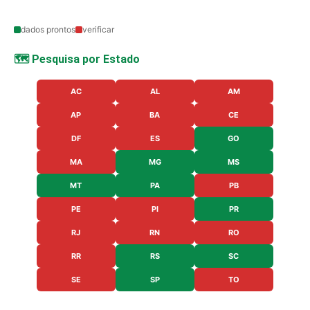
dados prontos
verificar
🗺️ Pesquisa por Estado
AC
AL
AM
AP
BA
CE
DF
ES
GO
MA
MG
MS
MT
PA
PB
PE
PI
PR
RJ
RN
RO
RR
RS
SC
SE
SP
TO