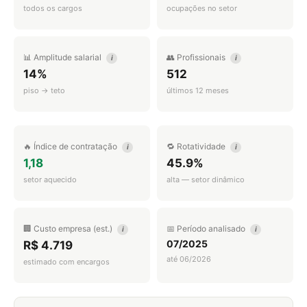
todos os cargos
ocupações no setor
📊 Amplitude salarial
👥 Profissionais
i
i
14%
512
piso → teto
últimos 12 meses
🔥 Índice de contratação
🔁 Rotatividade
i
i
1,18
45.9%
setor aquecido
alta — setor dinâmico
🏢 Custo empresa (est.)
📅 Período analisado
i
i
07/2025
R$ 4.719
até 06/2026
estimado com encargos