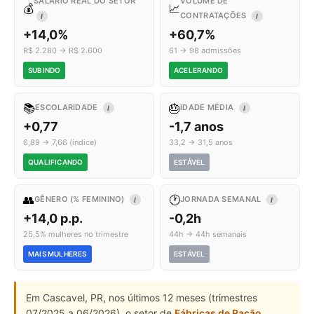
SALÁRIO REAL DO SETOR
VOLUME DE
💰
📈
CONTRATAÇÕES
I
I
+14,0%
+60,7%
R$ 2.280 → R$ 2.600
61 → 98 admissões
SUBINDO
ACELERANDO
📚
🎂
ESCOLARIDADE
IDADE MÉDIA
I
I
+0,77
-1,7 anos
6,89 → 7,66 (índice)
33,2 → 31,5 anos
QUALIFICANDO
ESTÁVEL
👥
🕐
GÊNERO (% FEMININO)
JORNADA SEMANAL
I
I
+14,0 p.p.
-0,2h
25,5% mulheres no trimestre
44h → 44h semanais
MAIS MULHERES
ESTÁVEL
Em Cascavel, PR, nos últimos 12 meses (trimestres
07/2025 a 06/2026), o setor de
Fábricas de Ração