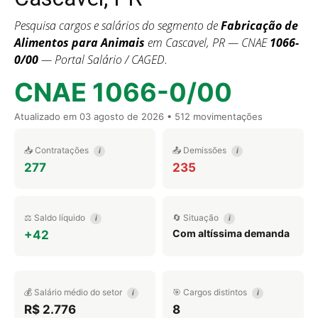
Pesquisa cargos e salários do segmento de
Fabricação de
Alimentos para Animais
em Cascavel, PR — CNAE
1066-
0/00
— Portal Salário / CAGED.
CNAE 1066-0/00
Atualizado em
03 agosto de 2026
• 512 movimentações
📥 Contratações
📤 Demissões
i
i
277
235
⚖️ Saldo líquido
🔄 Situação
i
i
Com altíssima demanda
+42
💰 Salário médio do setor
🎯 Cargos distintos
i
i
R$ 2.776
8