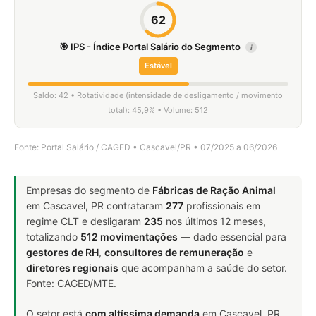
62
🎯 IPS - Índice Portal Salário do Segmento
i
Estável
Saldo: 42 • Rotatividade (intensidade de desligamento / movimento
total): 45,9% • Volume: 512
Fonte: Portal Salário / CAGED • Cascavel/PR • 07/2025 a 06/2026
Empresas do segmento de
Fábricas de Ração Animal
em Cascavel, PR contrataram
277
profissionais em
regime CLT e desligaram
235
nos últimos 12 meses,
totalizando
512 movimentações
— dado essencial para
gestores de RH
,
consultores de remuneração
e
diretores regionais
que acompanham a saúde do setor.
Fonte: CAGED/MTE.
O setor está
com altíssima demanda
em Cascavel, PR.