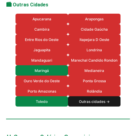
🏙️ Outras Cidades
Apucarana
Arapongas
Cambira
Cidade Gaúcha
Entre Rios do Oeste
Itapejara D Oeste
Jaguapita
Londrina
Mandaguari
Marechal Candido Rondon
Maringá
Medianeira
Ouro Verde do Oeste
Ponta Grossa
Porto Amazonas
Rolândia
Toledo
Outras cidades →