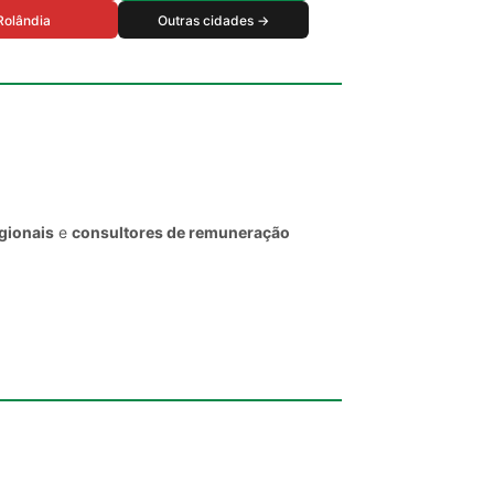
Rolândia
Outras cidades →
gionais
e
consultores de remuneração