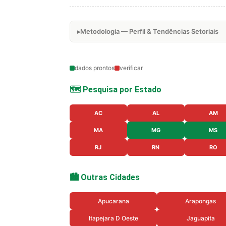
Metodologia — Perfil & Tendências Setoriais
dados prontos
verificar
🗺️ Pesquisa por Estado
AC
AL
AM
MA
MG
MS
RJ
RN
RO
🏙️ Outras Cidades
Apucarana
Arapongas
Itapejara D Oeste
Jaguapita