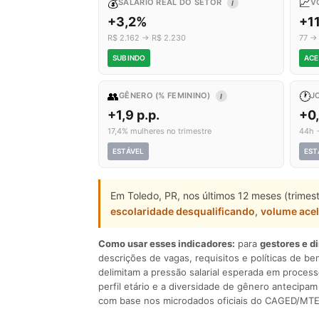
💰
📈
SALÁRIO REAL DO SETOR
V
I
+3,2%
+1
R$ 2.162 → R$ 2.230
77 →
SUBINDO
ACE
👥
🕐
GÊNERO (% FEMININO)
J
I
+1,9 p.p.
+0
17,4% mulheres no trimestre
44h 
ESTÁVEL
EST
Em Toledo, PR, nos últimos 12 meses (trimes
escolaridade desqualificando
,
volume ace
Como usar esses indicadores:
para
gestores e d
descrições de vagas, requisitos e políticas de be
delimitam a pressão salarial esperada em process
perfil etário e a diversidade de gênero antecip
com base nos microdados oficiais do CAGED/MTE