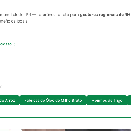
or em Toledo, PR — referência direta para
gestores regionais de RH
nefícios locais.
 acesso →
ar
de Arroz
Fábricas de Óleo de Milho Bruto
Moinhos de Trigo