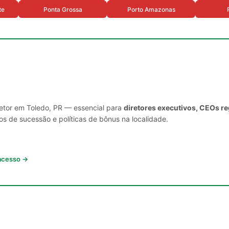
te
Ponta Grossa
Porto Amazonas
setor em Toledo, PR — essencial para
diretores executivos, CEOs re
s de sucessão e políticas de bônus na localidade.
 acesso →