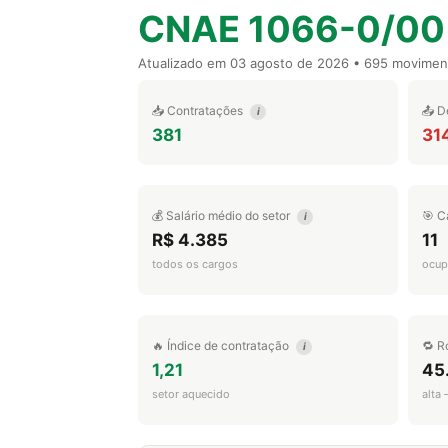
CNAE 1066-0/00
Atualizado em
03 agosto de 2026
• 695 movimen
📥 Contratações
📤 D
i
381
31
💰 Salário médio do setor
🎯 C
i
R$ 4.385
11
todos os cargos
ocup
🔥 Índice de contratação
🔁 R
i
1,21
45
setor aquecido
alta