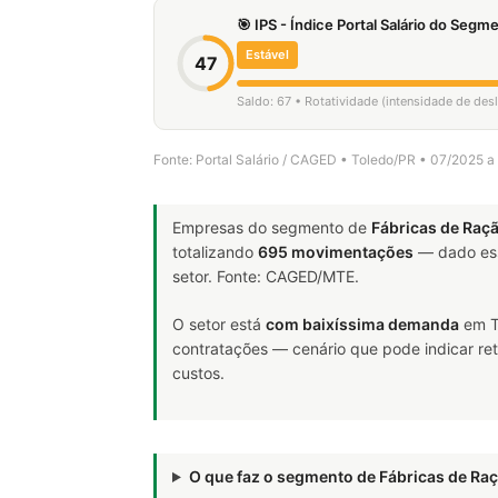
🎯 IPS - Índice Portal Salário do Seg
Estável
47
Saldo: 67 • Rotatividade (intensidade de de
Fonte: Portal Salário / CAGED • Toledo/PR • 07/2025 
Empresas do segmento de
Fábricas de Raç
totalizando
695 movimentações
— dado ess
setor. Fonte: CAGED/MTE.
O setor está
com baixíssima demanda
em T
contratações — cenário que pode indicar ret
custos.
O que faz o segmento de Fábricas de R