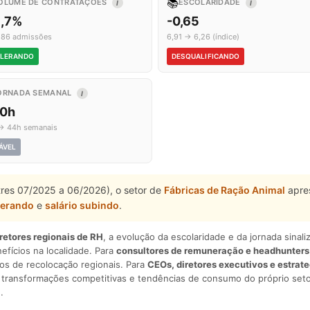
📚
OLUME DE CONTRATAÇÕES
ESCOLARIDADE
I
I
1,7%
-0,65
 86 admissões
6,91 → 6,26 (índice)
LERANDO
DESQUALIFICANDO
ORNADA SEMANAL
I
,0h
→ 44h semanais
ÁVEL
tres 07/2025 a 06/2026), o setor de
Fábricas de Ração Animal
apres
lerando
e
salário subindo
.
iretores regionais de RH
, a evolução da escolaridade e da jornada sina
nefícios na localidade. Para
consultores de remuneração e headhunters
os de recolocação regionais. Para
CEOs, diretores executivos e estrat
am transformações competitivas e tendências de consumo do próprio seto
.