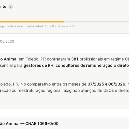
mento
i
sligamento / movimento total): 45,2% • Volume: 695
a 06/2026
ão Animal
em Toledo, PR contrataram
381
profissionais em regime C
encial para
gestores de RH
,
consultores de remuneração
e
diret
oledo, PR. No comparativo entre os meses de
07/2025 e 06/2026
,
ração ou reestruturação regional, exigindo atenção de CEOs e direto
ação Animal — CNAE 1066-0/00