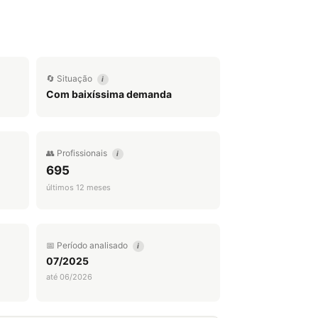
🔄 Situação
i
Com baixíssima demanda
👥 Profissionais
i
695
últimos 12 meses
📅 Período analisado
i
07/2025
até 06/2026