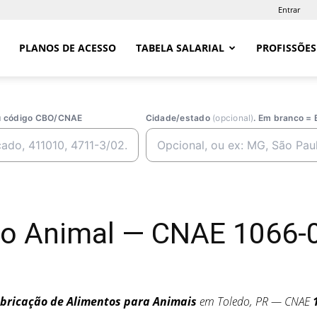
Entrar
PLANOS DE ACESSO
TABELA SALARIAL
PROFISSÕES
ou código CBO/CNAE
Cidade/estado
(opcional)
. Em branco = 
ão Animal — CNAE 1066-0
bricação de Alimentos para Animais
em Toledo, PR — CNAE