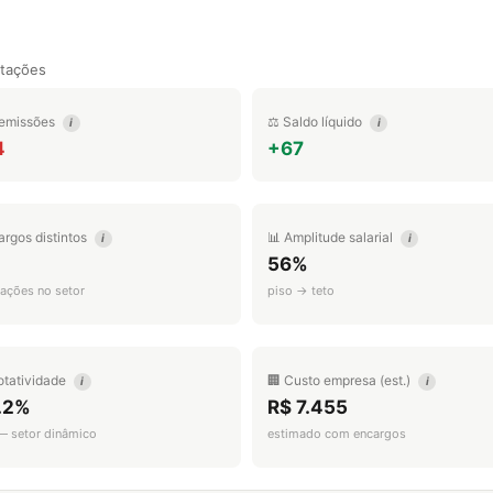
tações
emissões
⚖️ Saldo líquido
i
i
4
+67
argos distintos
📊 Amplitude salarial
i
i
56%
ações no setor
piso → teto
otatividade
🏢 Custo empresa (est.)
i
i
.2%
R$ 7.455
 — setor dinâmico
estimado com encargos