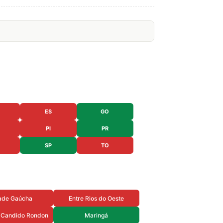
ES
GO
PI
PR
SP
TO
ade Gaúcha
Entre Rios do Oeste
 Candido Rondon
Maringá