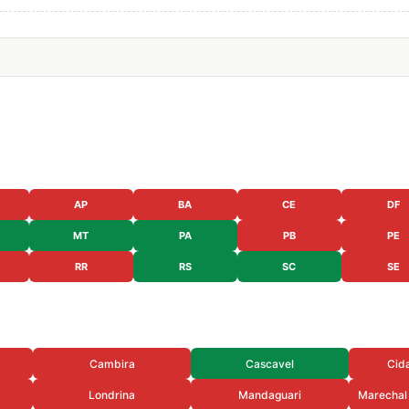
AP
BA
CE
DF
MT
PA
PB
PE
RR
RS
SC
SE
Cambira
Cascavel
Cid
Londrina
Mandaguari
Marechal