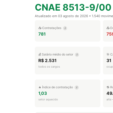
CNAE 8513-9/00
Atualizado em
03 agosto de 2026
• 1.540 movim
📥 Contratações
📤 D
i
781
75
💰 Salário médio do setor
🎯 C
i
R$ 2.531
31
todos os cargos
ocup
🔥 Índice de contratação
🔁 R
i
1,03
49
setor aquecido
alta