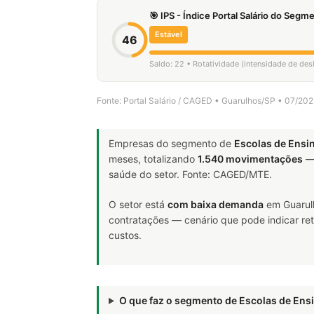
🎯 IPS - Índice Portal Salário do Seg
Estável
46
Saldo: 22 • Rotatividade (intensidade de de
Fonte: Portal Salário / CAGED • Guarulhos/SP • 07/20
Empresas do segmento de
Escolas de Ensi
meses, totalizando
1.540 movimentações
— 
saúde do setor. Fonte: CAGED/MTE.
O setor está
com baixa demanda
em Guarulh
contratações — cenário que pode indicar ret
custos.
O que faz o segmento de Escolas de En