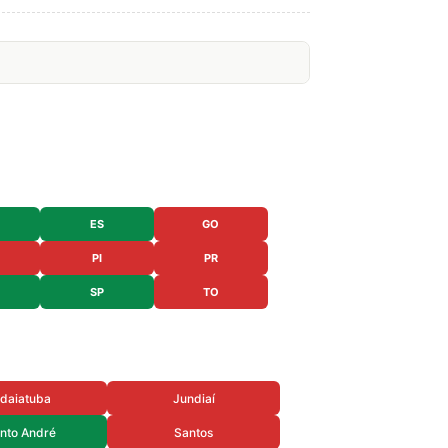
ES
GO
PI
PR
SP
TO
ndaiatuba
Jundiaí
nto André
Santos