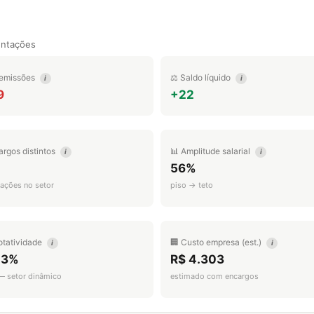
entações
emissões
⚖️ Saldo líquido
i
i
9
+22
argos distintos
📊 Amplitude salarial
i
i
56%
ações no setor
piso → teto
otatividade
🏢 Custo empresa (est.)
i
i
.3%
R$ 4.303
 — setor dinâmico
estimado com encargos