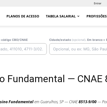
Entrar
PLANOS DE ACESSO
TABELA SALARIAL
PROFISSÕES
ou código CBO/CNAE
Cidade/estado
(opcional)
. Em branco = 
no Fundamental — CNAE 
sino Fundamental
em Guarulhos, SP — CNAE
8513-9/00
— Port