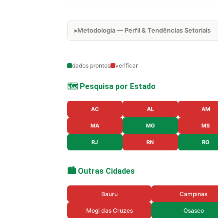
Metodologia — Perfil & Tendências Setoriais
dados prontos
verificar
🗺️ Pesquisa por Estado
AC
AL
AM
MA
MG
MS
RJ
RN
RO
🏙️ Outras Cidades
Bauru
Campinas
Mogi das Cruzes
Osasco