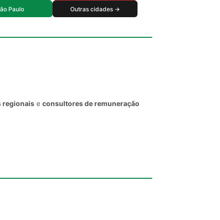
ão Paulo
Outras cidades →
 regionais
e
consultores de remuneração