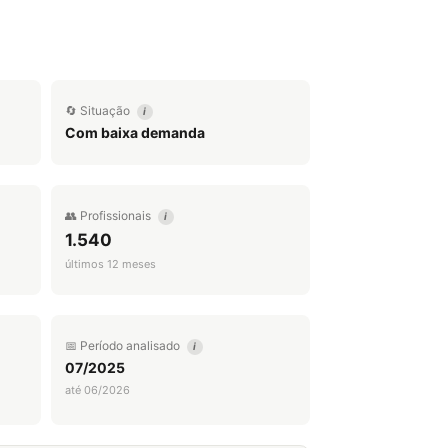
🔄 Situação
i
Com baixa demanda
👥 Profissionais
i
1.540
últimos 12 meses
📅 Período analisado
i
07/2025
até 06/2026