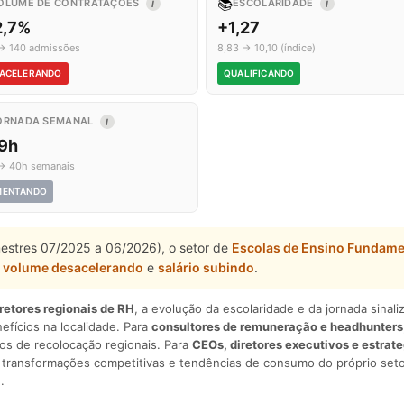
📚
OLUME DE CONTRATAÇÕES
ESCOLARIDADE
I
I
2,7%
+1,27
→ 140 admissões
8,83 → 10,10 (índice)
ACELERANDO
QUALIFICANDO
ORNADA SEMANAL
I
,9h
→ 40h semanais
MENTANDO
mestres 07/2025 a 06/2026), o setor de
Escolas de Ensino Fundame
,
volume desacelerando
e
salário subindo
.
iretores regionais de RH
, a evolução da escolaridade e da jornada sina
nefícios na localidade. Para
consultores de remuneração e headhunters
os de recolocação regionais. Para
CEOs, diretores executivos e estrat
am transformações competitivas e tendências de consumo do próprio seto
.