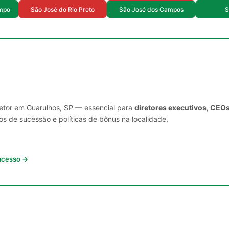
mpo
São José do Rio Preto
São José dos Campos
S
setor em Guarulhos, SP — essencial para
diretores executivos, CEOs
s de sucessão e políticas de bônus na localidade.
 acesso →