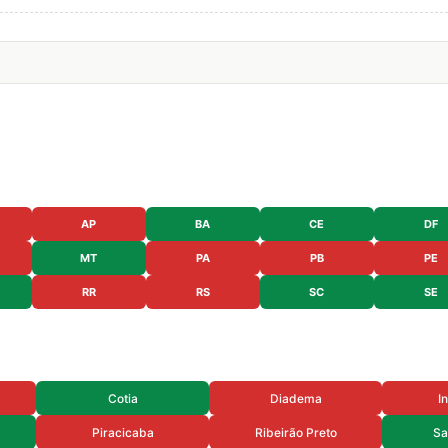
AP
BA
CE
DF
MT
PA
PB
PE
RR
RS
SC
SE
Cotia
Diadema
I
Piracicaba
Ribeirão Preto
Sa