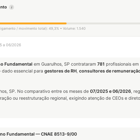
mento
i
sligamento / movimento total): 49,3% • Volume: 1.540
25 a 06/2026
no Fundamental
em Guarulhos, SP contrataram
781
profissionais em
dado essencial para
gestores de RH
,
consultores de remuneraçã
os, SP. No comparativo entre os meses de
07/2025 e 06/2026
, re
ração ou reestruturação regional, exigindo atenção de CEOs e direto
sino Fundamental — CNAE 8513-9/00