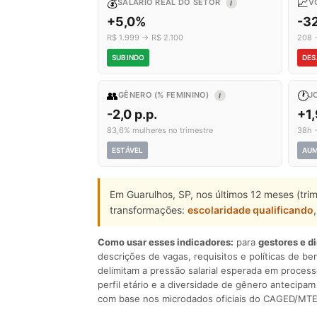
💰
📈
SALÁRIO REAL DO SETOR
V
I
+5,0%
-3
R$ 1.999 → R$ 2.100
208 
SUBINDO
DES
👥
🕐
GÊNERO (% FEMININO)
J
I
-2,0 p.p.
+1
83,6% mulheres no trimestre
38h 
ESTÁVEL
AU
Em Guarulhos, SP, nos últimos 12 meses (tri
transformações:
escolaridade qualificando
Como usar esses indicadores:
para
gestores e d
descrições de vagas, requisitos e políticas de be
delimitam a pressão salarial esperada em process
perfil etário e a diversidade de gênero antecip
com base nos microdados oficiais do CAGED/MTE