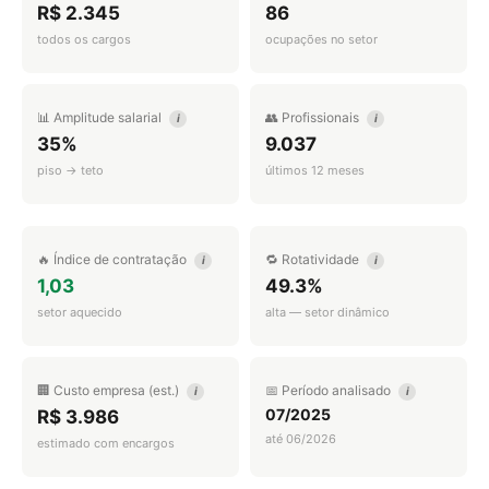
R$ 2.345
86
todos os cargos
ocupações no setor
📊 Amplitude salarial
👥 Profissionais
i
i
35%
9.037
piso → teto
últimos 12 meses
🔥 Índice de contratação
🔁 Rotatividade
i
i
1,03
49.3%
setor aquecido
alta — setor dinâmico
🏢 Custo empresa (est.)
📅 Período analisado
i
i
07/2025
R$ 3.986
até 06/2026
estimado com encargos