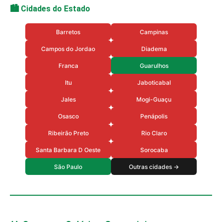
🏙️ Cidades do Estado
Barretos
Campinas
Campos do Jordao
Diadema
Franca
Guarulhos
Itu
Jaboticabal
Jales
Mogi-Guaçu
Osasco
Penápolis
Ribeirão Preto
Rio Claro
Santa Barbara D Oeste
Sorocaba
São Paulo
Outras cidades →