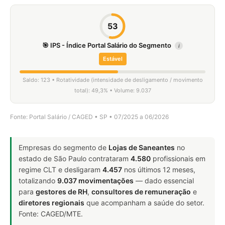
53
🎯 IPS - Índice Portal Salário do Segmento
i
Estável
Saldo: 123 • Rotatividade (intensidade de desligamento / movimento
total): 49,3% • Volume: 9.037
Fonte: Portal Salário / CAGED • SP • 07/2025 a 06/2026
Empresas do segmento de
Lojas de Saneantes
no
estado de São Paulo contrataram
4.580
profissionais em
regime CLT e desligaram
4.457
nos últimos 12 meses,
totalizando
9.037 movimentações
— dado essencial
para
gestores de RH
,
consultores de remuneração
e
diretores regionais
que acompanham a saúde do setor.
Fonte: CAGED/MTE.