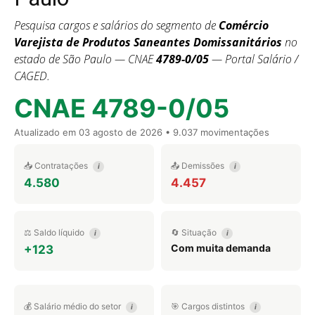
Pesquisa cargos e salários do segmento de
Comércio
Varejista de Produtos Saneantes Domissanitários
no
estado de São Paulo — CNAE
4789-0/05
— Portal Salário /
CAGED.
CNAE 4789-0/05
Atualizado em
03 agosto de 2026
• 9.037 movimentações
📥 Contratações
📤 Demissões
i
i
4.580
4.457
⚖️ Saldo líquido
🔄 Situação
i
i
Com muita demanda
+123
💰 Salário médio do setor
🎯 Cargos distintos
i
i