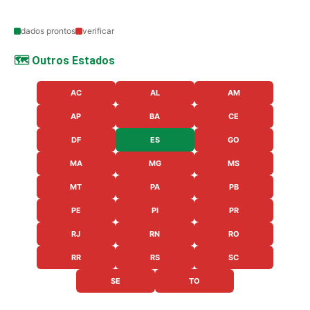
dados prontos
verificar
🗺️ Outros Estados
AC
AL
AM
AP
BA
CE
DF
ES
GO
MA
MG
MS
MT
PA
PB
PE
PI
PR
RJ
RN
RO
RR
RS
SC
SE
TO