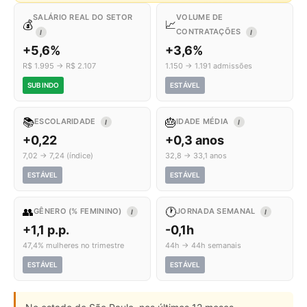
SALÁRIO REAL DO SETOR
VOLUME DE
💰
📈
CONTRATAÇÕES
I
I
+5,6%
+3,6%
R$ 1.995 → R$ 2.107
1.150 → 1.191 admissões
SUBINDO
ESTÁVEL
📚
🎂
ESCOLARIDADE
IDADE MÉDIA
I
I
+0,22
+0,3 anos
7,02 → 7,24 (índice)
32,8 → 33,1 anos
ESTÁVEL
ESTÁVEL
👥
🕐
GÊNERO (% FEMININO)
JORNADA SEMANAL
I
I
+1,1 p.p.
-0,1h
47,4% mulheres no trimestre
44h → 44h semanais
ESTÁVEL
ESTÁVEL