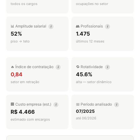
todos os cargos
ocupações no setor
📊 Amplitude salarial
👥 Profissionais
i
i
52%
1.475
piso → teto
últimos 12 meses
🔥 Índice de contratação
🔁 Rotatividade
i
i
0,84
45.6%
setor em retração
alta — setor dinâmico
🏢 Custo empresa (est.)
📅 Período analisado
i
i
07/2025
R$ 4.466
até 06/2026
estimado com encargos