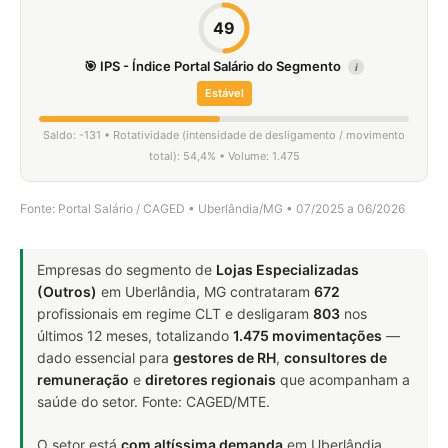
49
🎯 IPS - Índice Portal Salário do Segmento
i
Estável
Saldo: -131 • Rotatividade (intensidade de desligamento / movimento
total): 54,4% • Volume: 1.475
Fonte: Portal Salário / CAGED • Uberlândia/MG • 07/2025 a 06/2026
Empresas do segmento de
Lojas Especializadas
(Outros)
em Uberlândia, MG contrataram
672
profissionais em regime CLT e desligaram
803
nos
últimos 12 meses, totalizando
1.475 movimentações
—
dado essencial para
gestores de RH
,
consultores de
remuneração
e
diretores regionais
que acompanham a
saúde do setor. Fonte: CAGED/MTE.
O setor está
com altíssima demanda
em Uberlândia,