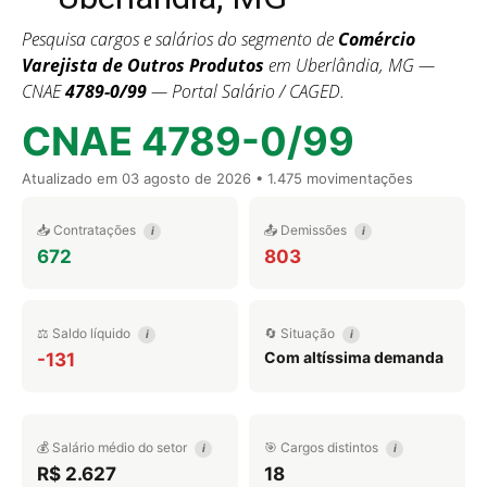
Pesquisa cargos e salários do segmento de
Comércio
Varejista de Outros Produtos
em Uberlândia, MG —
CNAE
4789-0/99
— Portal Salário / CAGED.
CNAE 4789-0/99
Atualizado em
03 agosto de 2026
• 1.475 movimentações
📥 Contratações
📤 Demissões
i
i
672
803
⚖️ Saldo líquido
🔄 Situação
i
i
Com altíssima demanda
-131
💰 Salário médio do setor
🎯 Cargos distintos
i
i
R$ 2.627
18