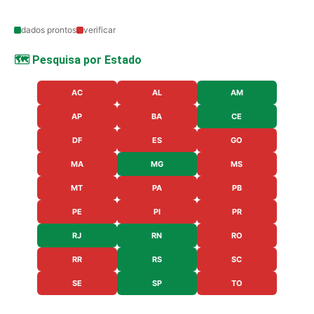
dados prontos
verificar
🗺️ Pesquisa por Estado
AC
AL
AM
AP
BA
CE
DF
ES
GO
MA
MG
MS
MT
PA
PB
PE
PI
PR
RJ
RN
RO
RR
RS
SC
SE
SP
TO