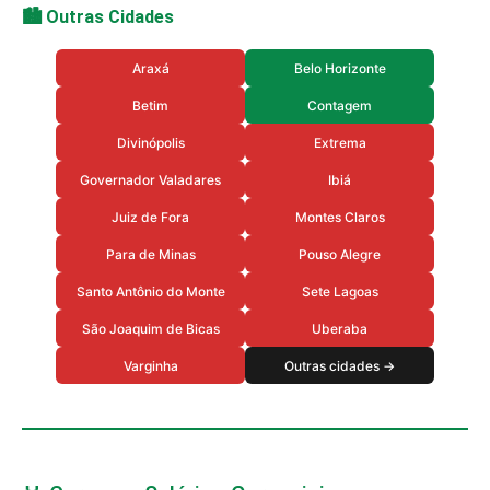
🏙️ Outras Cidades
Araxá
Belo Horizonte
Betim
Contagem
Divinópolis
Extrema
Governador Valadares
Ibiá
Juiz de Fora
Montes Claros
Para de Minas
Pouso Alegre
Santo Antônio do Monte
Sete Lagoas
São Joaquim de Bicas
Uberaba
Varginha
Outras cidades →