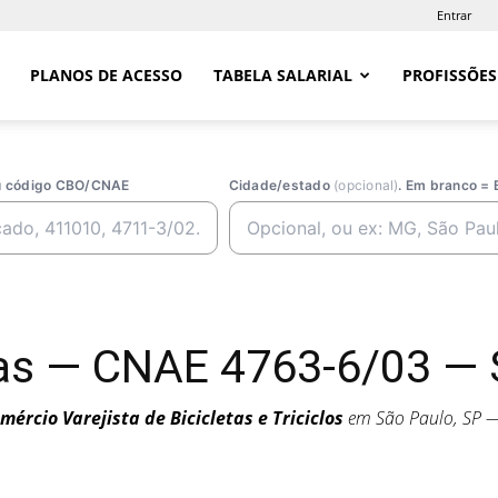
Entrar
PLANOS DE ACESSO
TABELA SALARIAL
PROFISSÕES
ou código CBO/CNAE
Cidade/estado
(opcional)
. Em branco = 
tas — CNAE 4763-6/03 — 
mércio Varejista de Bicicletas e Triciclos
em São Paulo, SP 