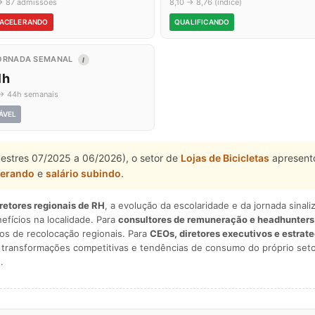
→ 87 admissões
8,10 → 8,76 (índice)
ACELERANDO
QUALIFICANDO
ORNADA SEMANAL
I
1h
→ 44h semanais
ÁVEL
mestres 07/2025 a 06/2026), o setor de
Lojas de Bicicletas
apresento
lerando
e
salário subindo
.
iretores regionais de RH
, a evolução da escolaridade e da jornada sina
nefícios na localidade. Para
consultores de remuneração e headhunters
os de recolocação regionais. Para
CEOs, diretores executivos e estrat
am transformações competitivas e tendências de consumo do próprio seto
.