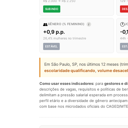
R$ 2.000 → R$ 2.250
129 
SUBINDO
DES
👥
🕐
GÊNERO (% FEMININO)
J
I
+0,9 p.p.
-0,
26,4% mulheres no trimestre
44h 
ESTÁVEL
EST
Em São Paulo, SP, nos últimos 12 meses (tri
escolaridade qualificando
,
volume desace
Como usar esses indicadores:
para
gestores e d
descrições de vagas, requisitos e políticas de be
delimitam a pressão salarial esperada em process
perfil etário e a diversidade de gênero antecip
com base nos microdados oficiais do CAGED/MTE