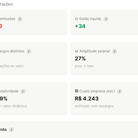
tações
emissões
⚖️ Saldo líquido
i
i
6
+34
argos distintos
📊 Amplitude salarial
i
i
27%
ações no setor
piso → teto
otatividade
🏢 Custo empresa (est.)
i
i
.9%
R$ 4.243
 — setor dinâmico
estimado com encargos
mento
i