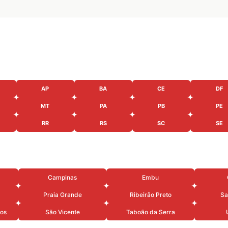
AP
BA
CE
DF
MT
PA
PB
PE
RR
RS
SC
SE
Campinas
Embu
Praia Grande
Ribeirão Preto
Sa
os
São Vicente
Taboão da Serra