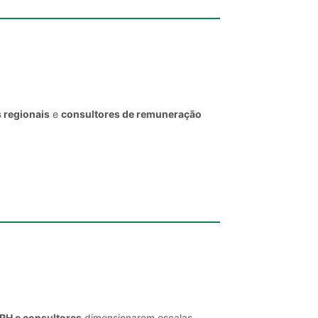
 regionais
e
consultores de remuneração
 RH e consultores
dimensionarem escalas,