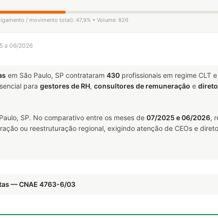
sligamento / movimento total): 47,9% • Volume: 826
25 a 06/2026
as
em São Paulo, SP contrataram
430
profissionais em regime CLT 
encial para
gestores de RH
,
consultores de remuneração
e
diret
aulo, SP. No comparativo entre os meses de
07/2025 e 06/2026
, 
ração ou reestruturação regional, exigindo atenção de CEOs e direto
letas — CNAE 4763-6/03