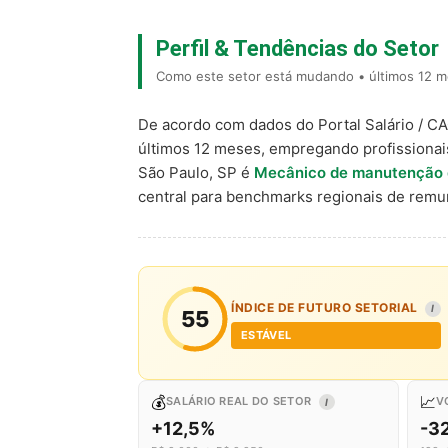
Perfil & Tendências do Setor
Como este setor está mudando • últimos 12 m
De acordo com dados do Portal Salário / C
últimos 12 meses, empregando profissiona
São Paulo, SP é
Mecânico de manutenção de
central para benchmarks regionais de rem
ÍNDICE DE FUTURO SETORIAL
I
55
ESTÁVEL
💰
📈
SALÁRIO REAL DO SETOR
V
I
+12,5%
-3