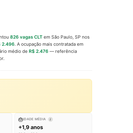
ntou
826 vagas CLT
em São Paulo, SP nos
 2.496
. A ocupação mais contratada em
ário médio de
R$ 2.476
— referência
r.
🎂
IDADE MÉDIA
I
+1,9 anos