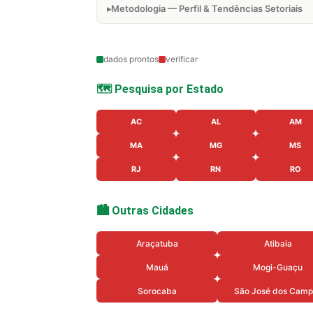
Metodologia — Perfil & Tendências Setoriais
dados prontos
verificar
🗺️ Pesquisa por Estado
AC
AL
AM
MA
MG
MS
RJ
RN
RO
🏙️ Outras Cidades
Araçatuba
Atibaia
Mauá
Mogi-Guaçu
Sorocaba
São José dos Camp