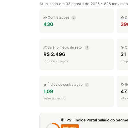
Atualizado em
03 agosto de 2026
• 826 movimen
📥 Contratações
📤 D
i
430
39
💰 Salário médio do setor
🎯 C
i
R$ 2.496
21
todos os cargos
ocup
🔥 Índice de contratação
🔁 R
i
1,09
47
setor aquecido
alta
🎯 IPS - Índice Portal Salário do Seg
Retração