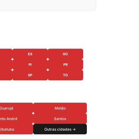
ES
GO
PI
PR
SP
TO
Guarujá
Matão
nto André
Santos
Ubatuba
Outras cidades →