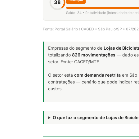
38
Saldo: 34 • Rotatividade (intensidade de de
Fonte: Portal Salário / CAGED • São Paulo/SP • 07/20
Empresas do segmento de
Lojas de Biciclet
totalizando
826 movimentações
— dado ess
setor. Fonte: CAGED/MTE.
O setor está
com demanda restrita
em São P
contratações — cenário que pode indicar ret
custos.
O que faz o segmento de Lojas de Bicic