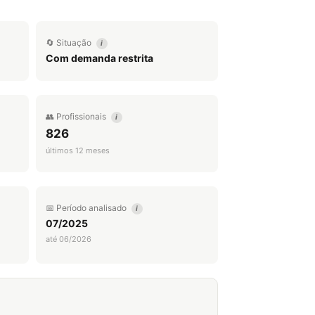
🔄 Situação
i
Com demanda restrita
👥 Profissionais
i
826
últimos 12 meses
📅 Período analisado
i
07/2025
até 06/2026