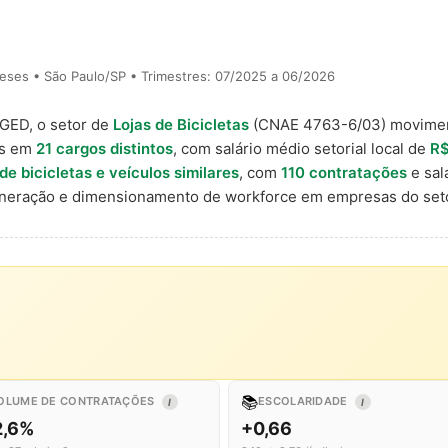
eses • São Paulo/SP • Trimestres: 07/2025 a 06/2026
AGED, o setor de
Lojas de Bicicletas
(CNAE 4763-6/03) movime
is em
21 cargos distintos
, com salário médio setorial local de
R$
 bicicletas e veículos similares
, com
110 contratações
e sal
uneração e dimensionamento de workforce em empresas do seto
📚
OLUME DE CONTRATAÇÕES
ESCOLARIDADE
I
I
2,6%
+0,66