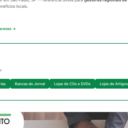
nefícios locais.
 acesso →
ar
rias
Bancas de Jornal
Lojas de CDs e DVDs
Lojas de Artigo