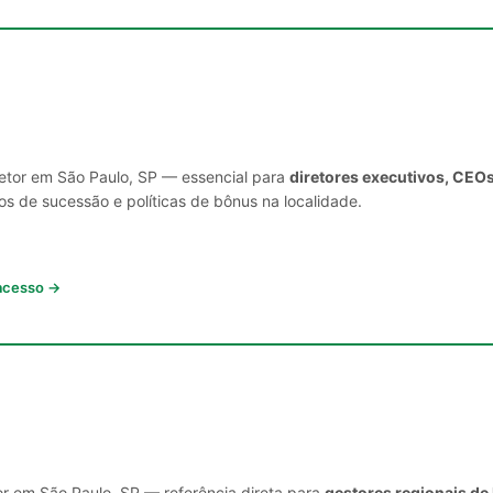
setor em São Paulo, SP — essencial para
diretores executivos, CEOs
s de sucessão e políticas de bônus na localidade.
 acesso →
or em São Paulo, SP — referência direta para
gestores regionais de