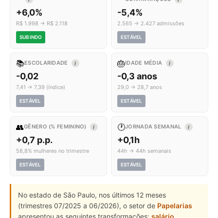
+6,0%
-5,4%
R$ 1.998 → R$ 2.118
2.565 → 2.427 admissões
SUBINDO
ESTÁVEL
📚
🎂
ESCOLARIDADE
IDADE MÉDIA
I
I
-0,02
-0,3 anos
7,41 → 7,39 (índice)
29,0 → 28,7 anos
ESTÁVEL
ESTÁVEL
👥
🕐
GÊNERO (% FEMININO)
JORNADA SEMANAL
I
I
+0,7 p.p.
+0,1h
58,8% mulheres no trimestre
44h → 44h semanais
ESTÁVEL
ESTÁVEL
No estado de São Paulo, nos últimos 12 meses
(trimestres 07/2025 a 06/2026), o setor de
Papelarias
apresentou as seguintes transformações:
salário