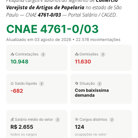
Pesquisa cargos e salários do segmento de
Comércio
Varejista de Artigos de Papelaria
no estado de São
Paulo — CNAE
4761-0/03
— Portal Salário / CAGED.
CNAE 4761-0/03
Atualizado em
03 agosto de 2026
• 22.578 movimentações
📥 Contratações
📤 Demissões
i
i
10.948
11.630
⚖️ Saldo líquido
🔄 Situação
i
i
Com baixíssima
-682
demanda
💰 Salário médio do setor
🎯 Cargos distintos
i
i
R$ 2.655
124
todos os cargos
ocupações no setor