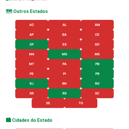
🗺️ Outros Estados
AC
AL
AM
AP
BA
CE
DF
ES
GO
MA
MG
MS
MT
PA
PB
PE
PI
PR
RJ
RN
RO
RR
RS
SC
SE
TO
🏙️ Cidades do Estado