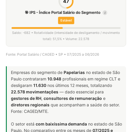
47
🎯 IPS - Índice Portal Salário do Segmento
i
Estável
Saldo: -682 • Rotatividade (intensidade de desligamento / movimento
total): 51,5% • Volume: 22.578
Fonte: Portal Salário / CAGED • SP • 07/2025 a 06/2026
Empresas do segmento de
Papelarias
no estado de São
Paulo contrataram
10.948
profissionais em regime CLT e
desligaram
11.630
nos últimos 12 meses, totalizando
22.578 movimentações
— dado essencial para
gestores de RH
,
consultores de remuneração
e
diretores regionais
que acompanham a saúde do setor.
Fonte: CAGED/MTE.
O setor está
com baixíssima demanda
no estado de São
Paulo. No comparativo entre os meses de
07/2025 e