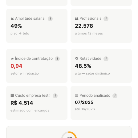
📊 Amplitude salarial
👥 Profissionais
i
i
49%
22.578
piso → teto
últimos 12 meses
🔥 Índice de contratação
🔁 Rotatividade
i
i
0,94
48.5%
setor em retração
alta — setor dinâmico
🏢 Custo empresa (est.)
📅 Período analisado
i
i
07/2025
R$ 4.514
até 06/2026
estimado com encargos