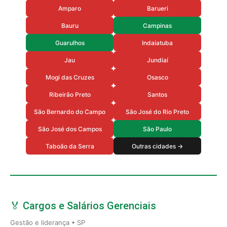
Amparo
Barueri
Bauru
Campinas
Guarulhos
Indaiatuba
Jau
Jundiaí
Mogi das Cruzes
Osasco
Ribeirão Preto
Santos
São Bernardo do Campo
São José do Rio Preto
São José dos Campos
São Paulo
Taboão da Serra
Outras cidades →
🏅 Cargos e Salários Gerenciais
Gestão e liderança • SP