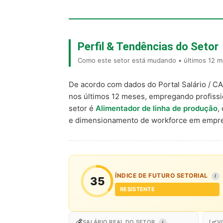
Perfil & Tendências do Setor
Como este setor está mudando • últimos 12 me
De acordo com dados do Portal Salário / C
nos últimos 12 meses, empregando profiss
setor é
Alimentador de linha de produção
,
e dimensionamento de workforce em empre
ÍNDICE DE FUTURO SETORIAL
I
35
RESISTENTE
💰
📈
SALÁRIO REAL DO SETOR
V
I