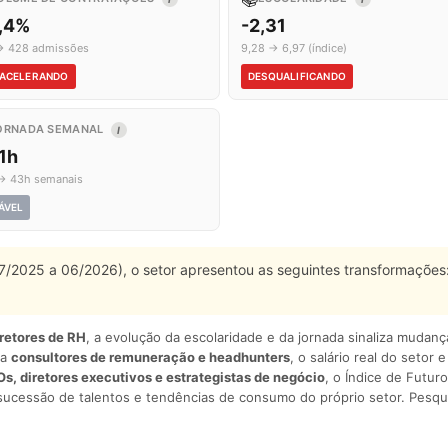
7,4%
-2,31
→ 428 admissões
9,28 → 6,97 (índice)
ACELERANDO
DESQUALIFICANDO
ORNADA SEMANAL
I
1h
→ 43h semanais
ÁVEL
 07/2025 a 06/2026), o setor apresentou as seguintes transformações
iretores de RH
, a evolução da escolaridade e da jornada sinaliza mudan
ra
consultores de remuneração e headhunters
, o salário real do setor 
s, diretores executivos e estrategistas de negócio
, o Índice de Futuro
sucessão de talentos e tendências de consumo do próprio setor. Pesqu