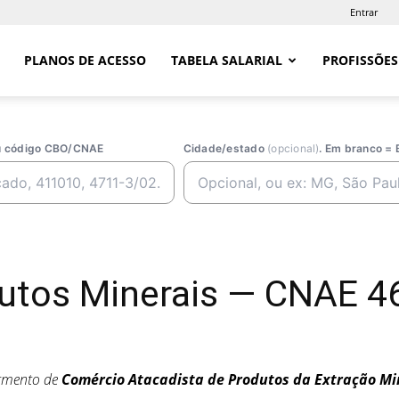
Entrar
PLANOS DE ACESSO
TABELA SALARIAL
PROFISSÕES
ou código CBO/CNAE
Cidade/estado
(opcional)
. Em branco = 
utos Minerais — CNAE 4
egmento de
Comércio Atacadista de Produtos da Extração Mi