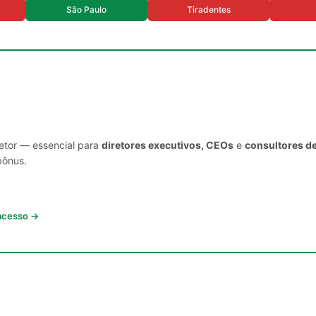
São Paulo
Tiradentes
setor — essencial para
diretores executivos, CEOs
e
consultores d
bônus.
 acesso →