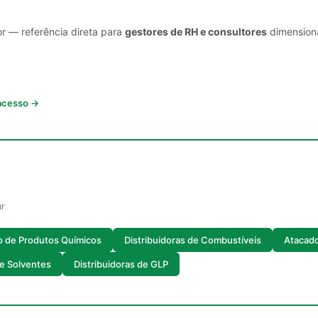
or — referência direta para
gestores de RH e consultores
dimensiona
 acesso →
ar
o de Produtos Químicos
Distribuidoras de Combustíveis
Atacado
e Solventes
Distribuidoras de GLP