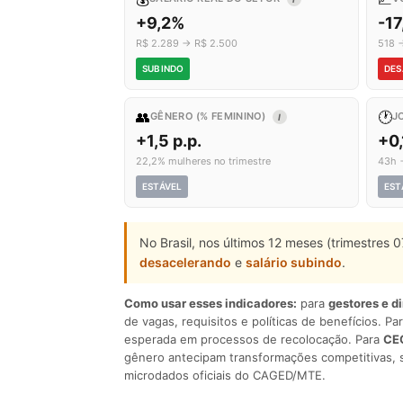
+9,2%
-1
R$ 2.289 → R$ 2.500
518 
SUBINDO
DES
👥
🕐
GÊNERO (% FEMININO)
J
I
+1,5 p.p.
+0,
22,2% mulheres no trimestre
43h 
ESTÁVEL
EST
No Brasil, nos últimos 12 meses (trimestres
desacelerando
e
salário subindo
.
Como usar esses indicadores:
para
gestores e d
de vagas, requisitos e políticas de benefícios. Pa
esperada em processos de recolocação. Para
CEO
gênero antecipam transformações competitivas, 
microdados oficiais do CAGED/MTE.