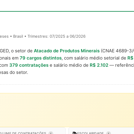
ses • Brasil • Trimestres: 07/2025 a 06/2026
AGED, o setor de
Atacado de Produtos Minerais
(CNAE 4689-3/
ionais em
79 cargos distintos
, com salário médio setorial de
R$
 com
379 contratações
e salário médio de
R$ 2.102
— referênci
sas do setor.
📚
OLUME DE CONTRATAÇÕES
ESCOLARIDADE
I
I