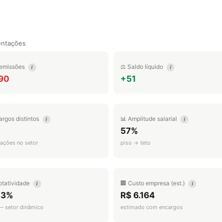
entações
emissões
⚖️ Saldo líquido
i
i
790
+51
argos distintos
📊 Amplitude salarial
i
i
57%
ações no setor
piso → teto
otatividade
🏢 Custo empresa (est.)
i
i
.3%
R$ 6.164
 — setor dinâmico
estimado com encargos