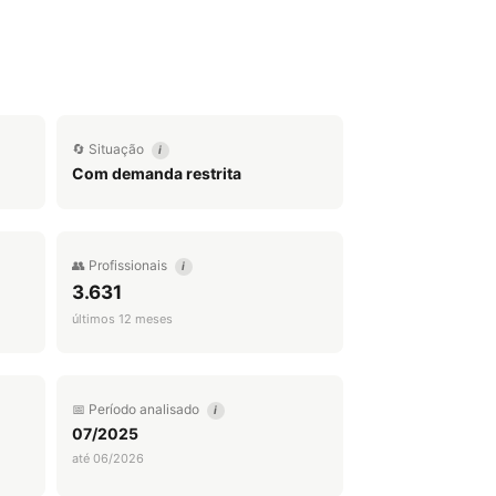
🔄 Situação
i
Com demanda restrita
👥 Profissionais
i
3.631
últimos 12 meses
📅 Período analisado
i
07/2025
até 06/2026