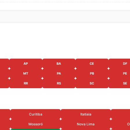
AP
BA
CE
DF
MT
PA
PB
PE
RR
RS
SC
SE
Curitiba
Itatiaia
Mossoró
Nova Lima
O