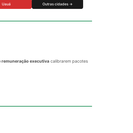
Uauá
Outras cidades →
e remuneração executiva
calibrarem pacotes