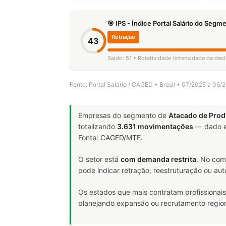
🎯 IPS - Índice Portal Salário do Seg
Retração
43
Saldo: 51 • Rotatividade (intensidade de des
Fonte: Portal Salário / CAGED • Brasil • 07/2025 a 06/
Empresas do segmento de
Atacado de Prod
totalizando
3.631 movimentações
— dado e
Fonte: CAGED/MTE.
O setor está
com demanda restrita
. No com
pode indicar retração, reestruturação ou au
Os estados que mais contratam profissionais
planejando expansão ou recrutamento region