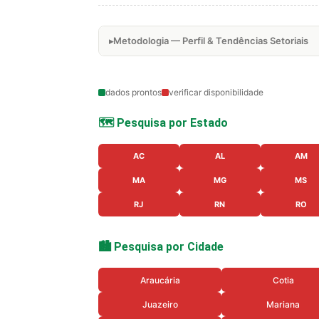
Metodologia — Perfil & Tendências Setoriais
dados prontos
verificar disponibilidade
🗺️ Pesquisa por Estado
AC
AL
AM
MA
MG
MS
RJ
RN
RO
🏙️ Pesquisa por Cidade
Araucária
Cotia
Juazeiro
Mariana