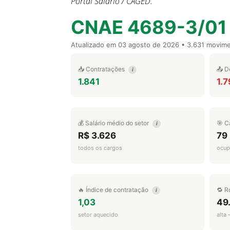
Portal Salário / CAGED.
CNAE 4689-3/01
Atualizado em
03 agosto de 2026
• 3.631 movim
📥 Contratações
📤 D
i
1.841
1.
💰 Salário médio do setor
🎯 C
i
R$ 3.626
79
todos os cargos
ocup
🔥 Índice de contratação
🔁 R
i
1,03
49
setor aquecido
alta