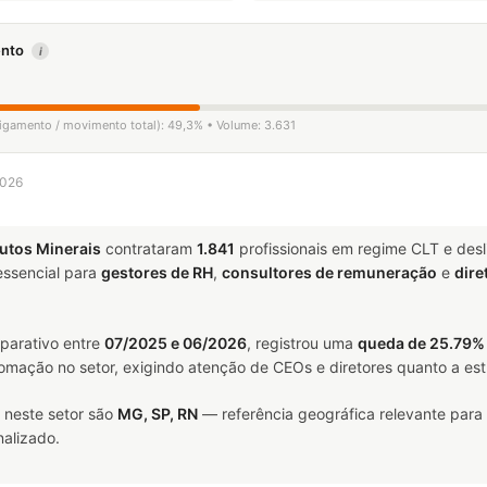
mento
i
ligamento / movimento total): 49,3% • Volume: 3.631
2026
utos Minerais
contrataram
1.841
profissionais em regime CLT e des
ssencial para
gestores de RH
,
consultores de remuneração
e
dire
parativo entre
07/2025 e 06/2026
, registrou uma
queda de 25.79%
tomação no setor, exigindo atenção de CEOs e diretores quanto a est
 neste setor são
MG, SP, RN
— referência geográfica relevante para
alizado.