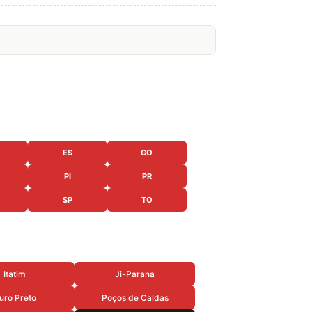
ES
GO
PI
PR
SP
TO
Itatim
Ji-Parana
uro Preto
Poços de Caldas