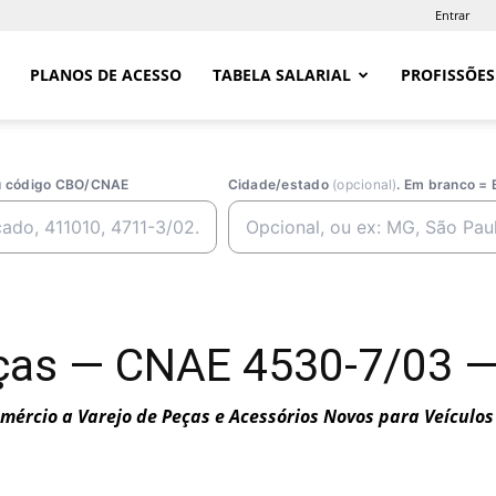
Entrar
PLANOS DE ACESSO
TABELA SALARIAL
PROFISSÕES
ou código CBO/CNAE
Cidade/estado
(opcional)
. Em branco = 
ças — CNAE 4530-7/03 — 
mércio a Varejo de Peças e Acessórios Novos para Veículo