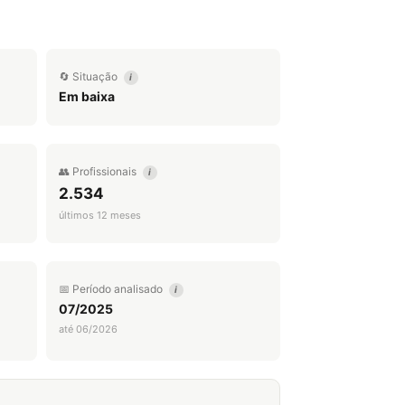
🔄 Situação
i
Em baixa
👥 Profissionais
i
2.534
últimos 12 meses
📅 Período analisado
i
07/2025
até 06/2026