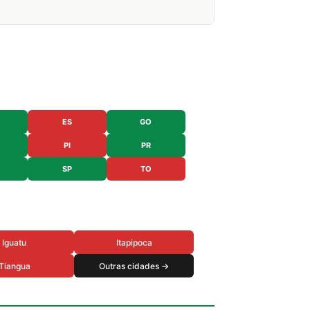
ES
GO
PI
PR
SP
TO
Iguatu
Itapipoca
Tiangua
Outras cidades →