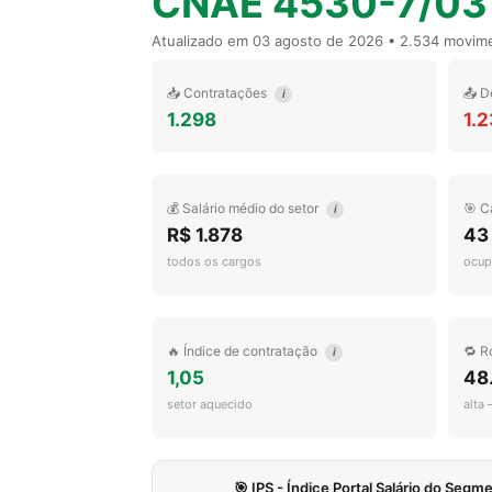
CNAE 4530-7/03
Atualizado em
03 agosto de 2026
• 2.534 movim
📥 Contratações
📤 D
i
1.298
1.
💰 Salário médio do setor
🎯 C
i
R$ 1.878
43
todos os cargos
ocup
🔥 Índice de contratação
🔁 R
i
1,05
48
setor aquecido
alta
🎯 IPS - Índice Portal Salário do Seg