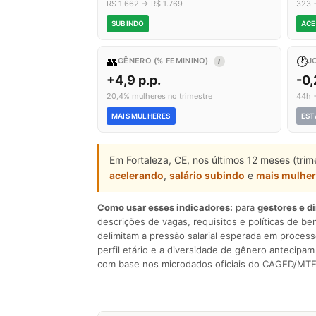
R$ 1.662 → R$ 1.769
323 
SUBINDO
ACE
👥
🕐
GÊNERO (% FEMININO)
J
I
+4,9 p.p.
-0,
20,4% mulheres no trimestre
44h 
MAIS MULHERES
EST
Em Fortaleza, CE, nos últimos 12 meses (tri
acelerando
,
salário subindo
e
mais mulhe
Como usar esses indicadores:
para
gestores e d
descrições de vagas, requisitos e políticas de be
delimitam a pressão salarial esperada em process
perfil etário e a diversidade de gênero antecip
com base nos microdados oficiais do CAGED/MTE