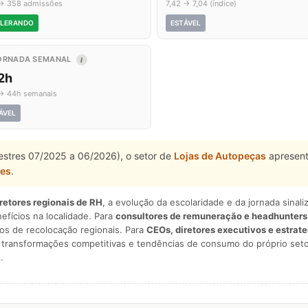
→ 358 admissões
7,42 → 7,04 (índice)
LERANDO
ESTÁVEL
ORNADA SEMANAL
I
2h
→ 44h semanais
ÁVEL
mestres 07/2025 a 06/2026), o setor de
Lojas de Autopeças
apresent
res
.
iretores regionais de RH
, a evolução da escolaridade e da jornada sina
nefícios na localidade. Para
consultores de remuneração e headhunters
os de recolocação regionais. Para
CEOs, diretores executivos e estrat
am transformações competitivas e tendências de consumo do próprio seto
.