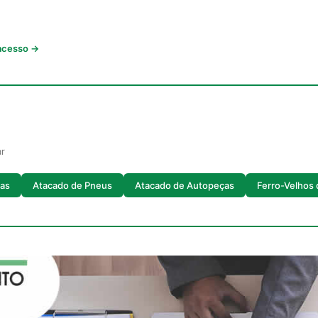
 acesso →
ar
as
Atacado de Pneus
Atacado de Autopeças
Ferro-Velhos