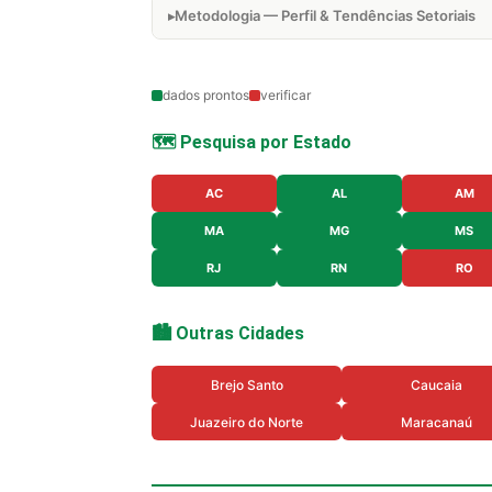
Metodologia — Perfil & Tendências Setoriais
dados prontos
verificar
🗺️ Pesquisa por Estado
AC
AL
AM
MA
MG
MS
RJ
RN
RO
🏙️ Outras Cidades
Brejo Santo
Caucaia
Juazeiro do Norte
Maracanaú