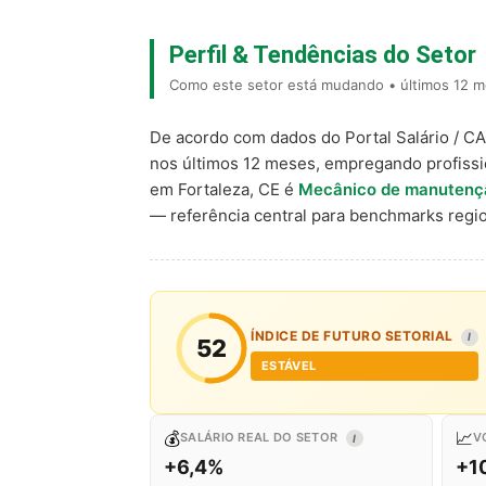
Perfil & Tendências do Setor
Como este setor está mudando • últimos 12 m
De acordo com dados do Portal Salário / C
nos últimos 12 meses, empregando profiss
em Fortaleza, CE é
Mecânico de manutenção
— referência central para benchmarks reg
ÍNDICE DE FUTURO SETORIAL
I
52
ESTÁVEL
💰
📈
SALÁRIO REAL DO SETOR
V
I
+6,4%
+1