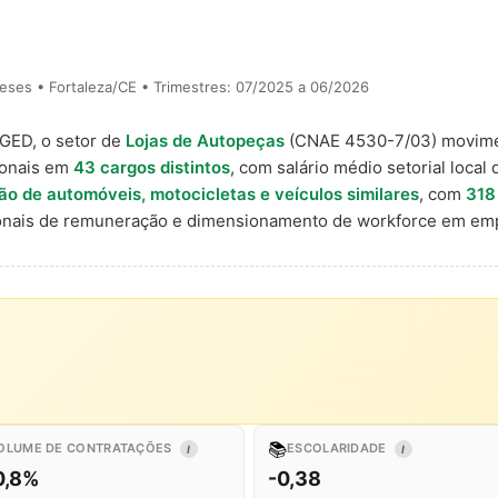
eses • Fortaleza/CE • Trimestres: 07/2025 a 06/2026
AGED, o setor de
Lojas de Autopeças
(CNAE 4530-7/03) movim
ionais em
43 cargos distintos
, com salário médio setorial local
 de automóveis, motocicletas e veículos similares
, com
318
ionais de remuneração e dimensionamento de workforce em emp
📚
OLUME DE CONTRATAÇÕES
ESCOLARIDADE
I
I
0,8%
-0,38