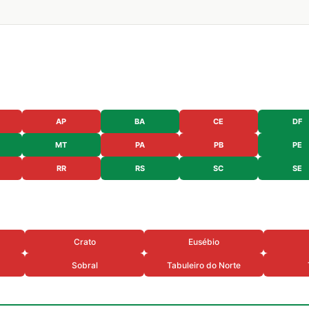
AP
BA
CE
DF
MT
PA
PB
PE
RR
RS
SC
SE
Crato
Eusébio
Sobral
Tabuleiro do Norte