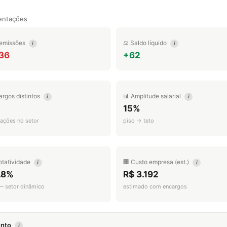
entações
emissões
⚖️ Saldo líquido
i
i
236
+62
argos distintos
📊 Amplitude salarial
i
i
15%
ações no setor
piso → teto
otatividade
🏢 Custo empresa (est.)
i
i
.8%
R$ 3.192
 — setor dinâmico
estimado com encargos
mento
i