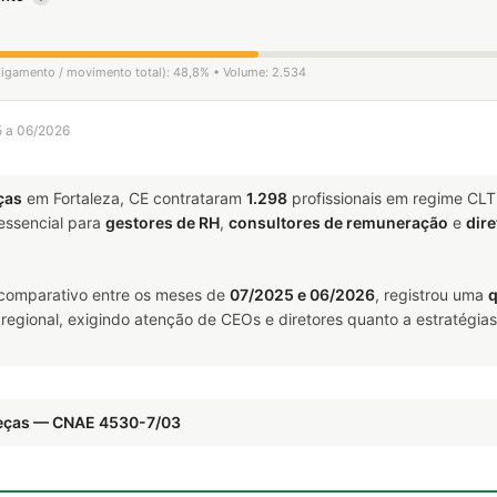
sligamento / movimento total): 48,8% • Volume: 2.534
5 a 06/2026
ças
em Fortaleza, CE contrataram
1.298
profissionais em regime CLT
ssencial para
gestores de RH
,
consultores de remuneração
e
dire
 comparativo entre os meses de
07/2025 e 06/2026
, registrou uma
q
 regional, exigindo atenção de CEOs e diretores quanto a estratégias
peças — CNAE 4530-7/03