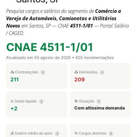
Pesquisa cargos e salários do segmento de
Comércio a
Varejo de Automóveis, Camionetas e Utilitários
Novos
em Santos, SP — CNAE
4511-1/01
— Portal Salário
/ CAGED.
CNAE 4511-1/01
Atualizado em
03 agosto de 2026
• 420 movimentações
📥 Contratações
📤 Demissões
i
i
211
209
⚖️ Saldo líquido
🔄 Situação
i
i
Com altíssima demanda
+2
💰 Salário médio do setor
🎯 Cargos distintos
i
i