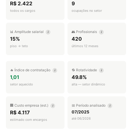
R$ 2.422
9
todos os cargos
ocupações no setor
📊 Amplitude salarial
👥 Profissionais
i
i
15%
420
piso → teto
últimos 12 meses
🔥 Índice de contratação
🔁 Rotatividade
i
i
1,01
49.8%
setor aquecido
alta — setor dinâmico
🏢 Custo empresa (est.)
📅 Período analisado
i
i
07/2025
R$ 4.117
até 06/2026
estimado com encargos