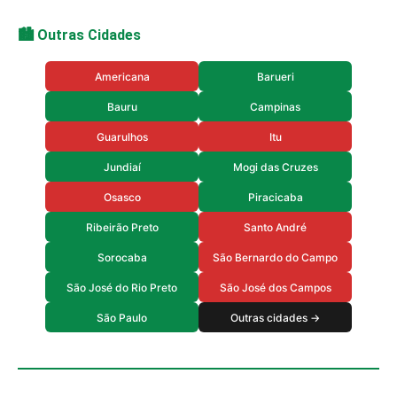
🏙️ Outras Cidades
Americana
Barueri
Bauru
Campinas
Guarulhos
Itu
Jundiaí
Mogi das Cruzes
Osasco
Piracicaba
Ribeirão Preto
Santo André
Sorocaba
São Bernardo do Campo
São José do Rio Preto
São José dos Campos
São Paulo
Outras cidades →