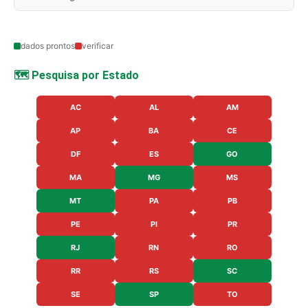
dados prontos
verificar
🗺️ Pesquisa por Estado
AC
AL
AM
AP
BA
CE
DF
ES
GO
MA
MG
MS
MT
PA
PB
PE
PI
PR
RJ
RN
RO
RR
RS
SC
SE
SP
TO