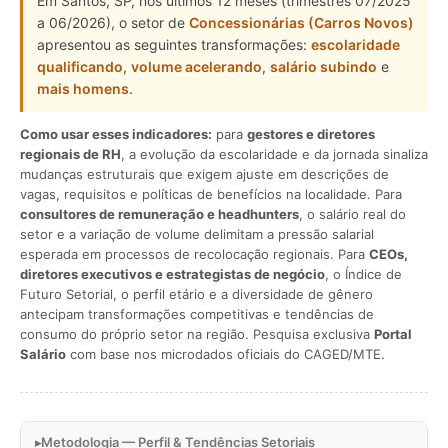
Em Santos, SP, nos últimos 12 meses (trimestres 07/2025
a 06/2026), o setor de
Concessionárias (Carros Novos)
apresentou as seguintes transformações:
escolaridade
qualificando
,
volume acelerando
,
salário subindo
e
mais homens
.
Como usar esses indicadores:
para
gestores e diretores
regionais de RH
, a evolução da escolaridade e da jornada sinaliza
mudanças estruturais que exigem ajuste em descrições de
vagas, requisitos e políticas de benefícios na localidade. Para
consultores de remuneração e headhunters
, o salário real do
setor e a variação de volume delimitam a pressão salarial
esperada em processos de recolocação regionais. Para
CEOs,
diretores executivos e estrategistas de negócio
, o Índice de
Futuro Setorial, o perfil etário e a diversidade de gênero
antecipam transformações competitivas e tendências de
consumo do próprio setor na região. Pesquisa exclusiva
Portal
Salário
com base nos microdados oficiais do CAGED/MTE.
Metodologia — Perfil & Tendências Setoriais