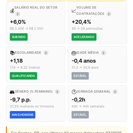
SALÁRIO REAL DO SETOR
VOLUME DE
💰
📈
CONTRATAÇÕES
I
I
+6,0%
+20,4%
R$ 2.406 → R$ 2.550
49 → 59 admissões
SUBINDO
ACELERANDO
📚
🎂
ESCOLARIDADE
IDADE MÉDIA
I
I
+1,18
-0,4 anos
7,14 → 8,32 (índice)
31,3 → 30,9 anos
QUALIFICANDO
ESTÁVEL
👥
🕐
GÊNERO (% FEMININO)
JORNADA SEMANAL
I
I
-9,7 p.p.
-0,2h
37,3% mulheres no trimestre
44h → 44h semanais
MAIS HOMENS
ESTÁVEL