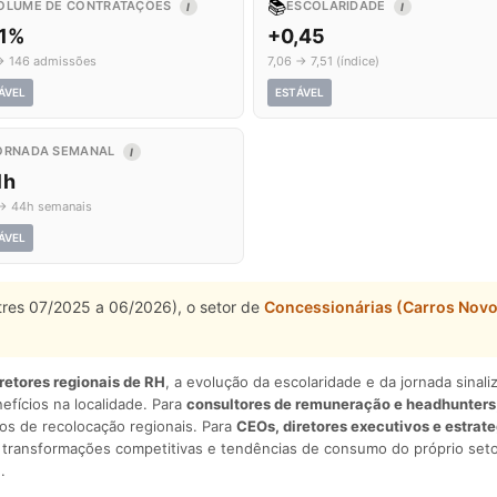
📚
OLUME DE CONTRATAÇÕES
ESCOLARIDADE
I
I
,1%
+0,45
→ 146 admissões
7,06 → 7,51 (índice)
ÁVEL
ESTÁVEL
ORNADA SEMANAL
I
1h
→ 44h semanais
ÁVEL
stres 07/2025 a 06/2026), o setor de
Concessionárias (Carros Novo
iretores regionais de RH
, a evolução da escolaridade e da jornada sina
nefícios na localidade. Para
consultores de remuneração e headhunters
os de recolocação regionais. Para
CEOs, diretores executivos e estrat
am transformações competitivas e tendências de consumo do próprio seto
.