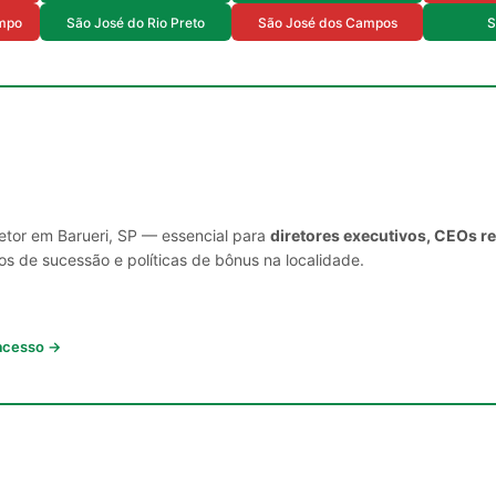
mpo
São José do Rio Preto
São José dos Campos
S
setor em Barueri, SP — essencial para
diretores executivos, CEOs r
s de sucessão e políticas de bônus na localidade.
 acesso →