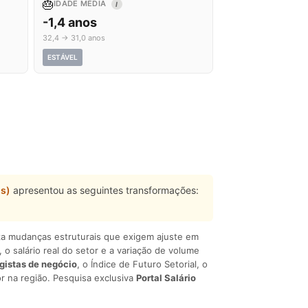
🎂
IDADE MÉDIA
I
-1,4 anos
32,4 → 31,0 anos
ESTÁVEL
s)
apresentou as seguintes transformações:
liza mudanças estruturais que exigem ajuste em
, o salário real do setor e a variação de volume
egistas de negócio
, o Índice de Futuro Setorial, o
r na região. Pesquisa exclusiva
Portal Salário