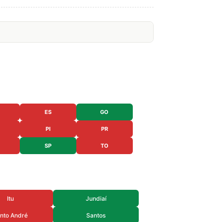
ES
GO
PI
PR
SP
TO
Itu
Jundiaí
nto André
Santos