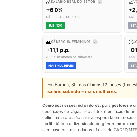
💰
📈
SALÁRIO REAL DO SETOR
V
I
+6,0%
+2
R$ 2.323 → R$ 2.463
143 
SUBINDO
EST
👥
🕐
GÊNERO (% FEMININO)
J
I
+11,1 p.p.
-0,
35,6% mulheres no trimestre
44h 
MAIS MULHERES
EST
Em Barueri, SP, nos últimos 12 meses (trime
salário subindo
e
mais mulheres
.
Como usar esses indicadores:
para
gestores e d
descrições de vagas, requisitos e políticas de be
delimitam a pressão salarial esperada em process
perfil etário e a diversidade de gênero antecip
com base nos microdados oficiais do CAGED/MTE