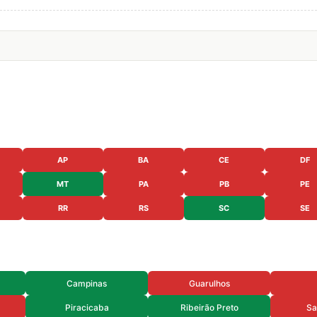
AP
BA
CE
DF
MT
PA
PB
PE
RR
RS
SC
SE
Campinas
Guarulhos
Piracicaba
Ribeirão Preto
Sa