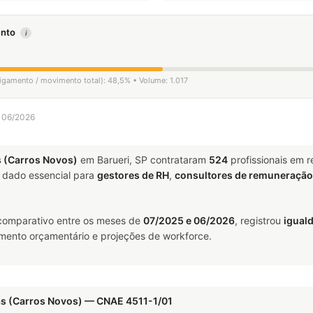
mento
i
ligamento / movimento total): 48,5% • Volume: 1.017
a 06/2026
 (Carros Novos)
em Barueri, SP contrataram
524
profissionais em 
dado essencial para
gestores de RH
,
consultores de remuneração
comparativo entre os meses de
07/2025 e 06/2026
, registrou
igual
jamento orçamentário e projeções de workforce.
as (Carros Novos) — CNAE 4511-1/01