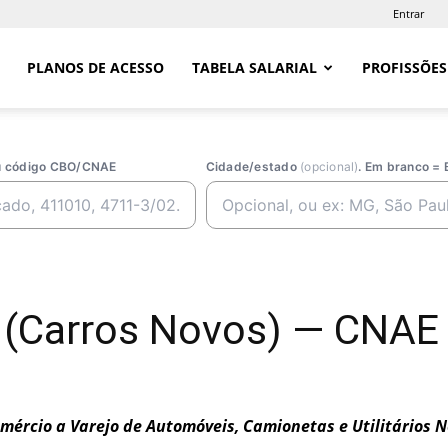
Entrar
PLANOS DE ACESSO
TABELA SALARIAL
PROFISSÕES
ou código CBO/CNAE
Cidade/estado
(opcional)
. Em branco = 
 (Carros Novos) — CNAE
mércio a Varejo de Automóveis, Camionetas e Utilitários 