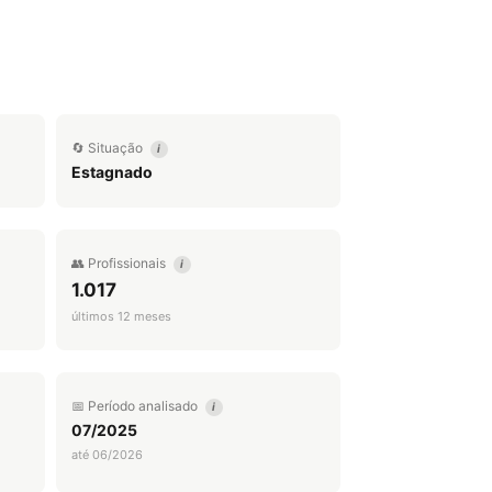
🔄 Situação
i
Estagnado
👥 Profissionais
i
1.017
últimos 12 meses
📅 Período analisado
i
07/2025
até 06/2026