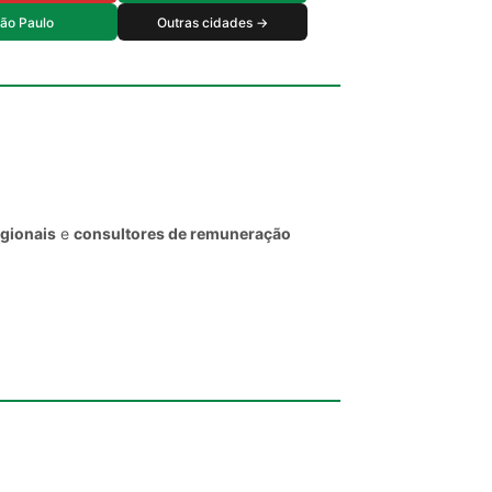
ão Paulo
Outras cidades →
egionais
e
consultores de remuneração