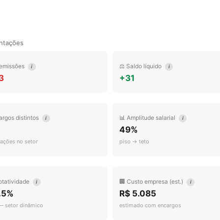
ntações
emissões
⚖️ Saldo líquido
i
i
3
+31
argos distintos
📊 Amplitude salarial
i
i
49%
ações no setor
piso → teto
otatividade
🏢 Custo empresa (est.)
i
i
.5%
R$ 5.085
 — setor dinâmico
estimado com encargos