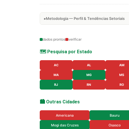
Metodologia — Perfil & Tendências Setoriais
dados prontos
verificar
🗺️ Pesquisa por Estado
AC
AL
AM
MA
MG
MS
RJ
RN
RO
🏙️ Outras Cidades
Americana
Bauru
Mogi das Cruzes
Osasco