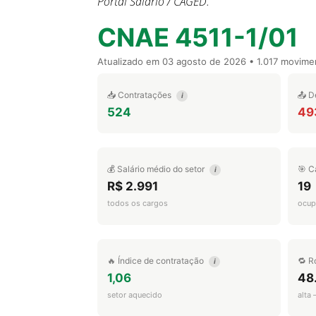
Portal Salário / CAGED.
CNAE 4511-1/01
Atualizado em
03 agosto de 2026
• 1.017 movime
📥 Contratações
📤 D
i
524
49
💰 Salário médio do setor
🎯 C
i
R$ 2.991
19
todos os cargos
ocup
🔥 Índice de contratação
🔁 R
i
1,06
48
setor aquecido
alta