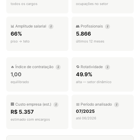
todos os cargos
ocupações no setor
📊 Amplitude salarial
👥 Profissionais
i
i
66%
5.866
piso → teto
últimos 12 meses
🔥 Índice de contratação
🔁 Rotatividade
i
i
1,00
49.9%
equilibrado
alta — setor dinâmico
🏢 Custo empresa (est.)
📅 Período analisado
i
i
07/2025
R$ 5.357
até 06/2026
estimado com encargos