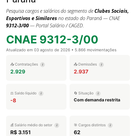
Pesquisa cargos e salários do segmento de
Clubes Sociais,
Esportivos e Similares
no estado do Paraná — CNAE
9312-3/00
— Portal Salário / CAGED.
CNAE 9312-3/00
Atualizado em
03 agosto de 2026
• 5.866 movimentações
📥 Contratações
📤 Demissões
i
i
2.929
2.937
⚖️ Saldo líquido
🔄 Situação
i
i
Com demanda restrita
-8
💰 Salário médio do setor
🎯 Cargos distintos
i
i
R$ 3.151
62