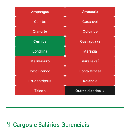
Arapongas
Araucária
Cambe
Cascavel
Cianorte
Colombo
Curitiba
Guarapuava
Londrina
Maringá
Marmeleiro
Paranavaí
Pato Branco
Ponta Grossa
Prudentópolis
Rolândia
Toledo
Outras cidades →
🏅 Cargos e Salários Gerenciais