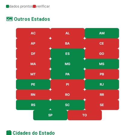
dados prontos
verificar
🗺️ Outros Estados
AC
AL
AM
AP
BA
CE
DF
ES
GO
MA
MG
MS
MT
PA
PB
PE
PI
RJ
RN
RO
RR
RS
SC
SE
SP
TO
🏙️ Cidades do Estado