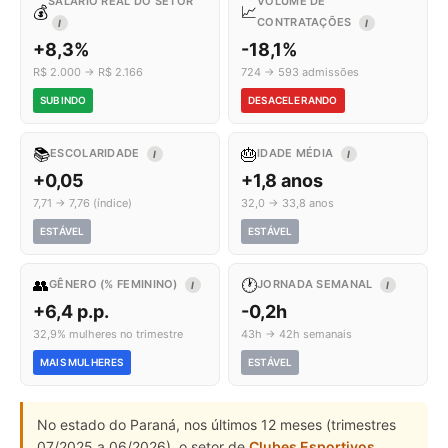
SALÁRIO REAL DO SETOR
VOLUME DE
💰
📈
CONTRATAÇÕES
I
I
+8,3%
-18,1%
R$ 2.000 → R$ 2.166
724 → 593 admissões
SUBINDO
DESACELERANDO
📚
🎂
ESCOLARIDADE
IDADE MÉDIA
I
I
+0,05
+1,8 anos
7,71 → 7,76 (índice)
32,0 → 33,8 anos
ESTÁVEL
ESTÁVEL
👥
🕐
GÊNERO (% FEMININO)
JORNADA SEMANAL
I
I
+6,4 p.p.
-0,2h
32,9% mulheres no trimestre
43h → 42h semanais
MAIS MULHERES
ESTÁVEL
No estado do Paraná, nos últimos 12 meses (trimestres
07/2025 a 06/2026), o setor de
Clubes Esportivos