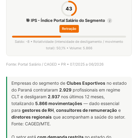
43
🎯 IPS - Índice Portal Salário do Segmento
i
Retração
Saldo: -8 • Rotatividade (intensidade de desligamento / movimento
total): 50,1% • Volume: 5.866
Fonte: Portal Salário / CAGED • PR • 07/2025 a 06/2026
Empresas do segmento de
Clubes Esportivos
no estado
do Paraná contrataram
2.929
profissionais em regime
CLT e desligaram
2.937
nos últimos 12 meses,
totalizando
5.866 movimentações
— dado essencial
para
gestores de RH
,
consultores de remuneração
e
diretores regionais
que acompanham a saúde do setor.
Fonte: CAGED/MTE.
O setor está
com demanda restrita
no estado do