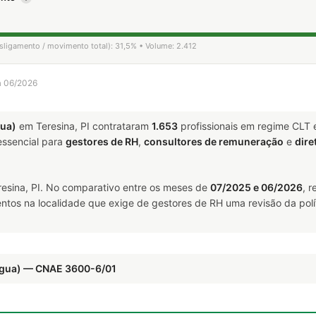
esligamento / movimento total): 31,5% • Volume: 2.412
 a 06/2026
ua)
em Teresina, PI contrataram
1.653
profissionais em regime CLT 
ssencial para
gestores de RH
,
consultores de remuneração
e
dire
esina, PI. No comparativo entre os meses de
07/2025 e 06/2026
, 
ntos na localidade que exige de gestores de RH uma revisão da polí
Água) — CNAE 3600-6/01