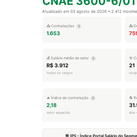
CNAE 3600-6/01
Atualizado em
03 agosto de 2026
• 2.412 movim
📥 Contratações
📤 D
i
1.653
75
💰 Salário médio do setor
🎯 C
i
R$ 3.912
21
todos os cargos
ocup
🔥 Índice de contratação
🔁 R
i
2,18
31
setor aquecido
alta
🎯 IPS - Índice Portal Salário do Seg