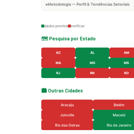
Metodologia — Perfil & Tendências Setoriais
dados prontos
verificar
🗺️ Pesquisa por Estado
AC
AL
AM
MA
MG
MS
RJ
RN
RO
🏙️ Outras Cidades
Aracaju
Belém
Joinville
Maceió
Rio das Ostras
Rio de Janeiro