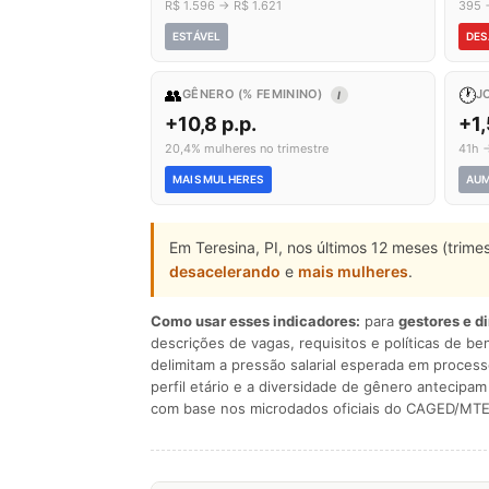
R$ 1.596 → R$ 1.621
395 
ESTÁVEL
DES
👥
🕐
GÊNERO (% FEMININO)
J
I
+10,8 p.p.
+1
20,4% mulheres no trimestre
41h 
MAIS MULHERES
AU
Em Teresina, PI, nos últimos 12 meses (trim
desacelerando
e
mais mulheres
.
Como usar esses indicadores:
para
gestores e d
descrições de vagas, requisitos e políticas de be
delimitam a pressão salarial esperada em process
perfil etário e a diversidade de gênero antecip
com base nos microdados oficiais do CAGED/MTE