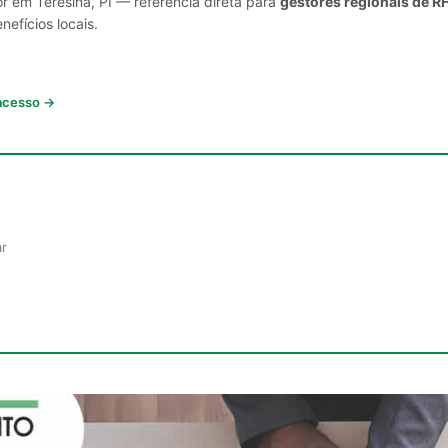
r em Teresina, PI — referência direta para
gestores regionais de R
nefícios locais.
 acesso →
ar