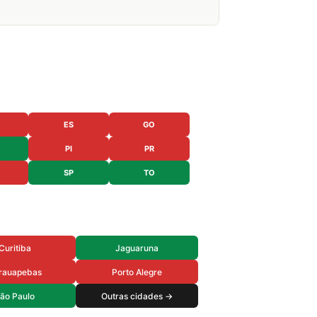
ES
GO
PI
PR
SP
TO
Curitiba
Jaguaruna
rauapebas
Porto Alegre
ão Paulo
Outras cidades →