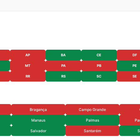
AP
BA
CE
DF
MT
PA
PB
PE
RR
RS
SC
SE
Bragança
Campo Grande
Manaus
Palmas
Pa
Salvador
Santarém
S