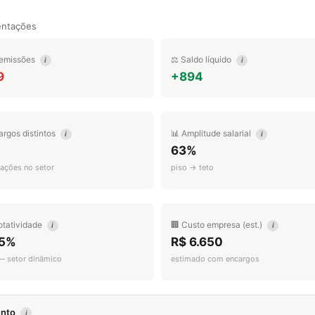
entações
emissões
⚖️ Saldo líquido
i
i
9
+894
argos distintos
📊 Amplitude salarial
i
i
63%
ações no setor
piso → teto
otatividade
🏢 Custo empresa (est.)
i
i
.5%
R$ 6.650
 — setor dinâmico
estimado com encargos
mento
i