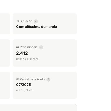
🔄 Situação
i
Com altíssima demanda
👥 Profissionais
i
2.412
últimos 12 meses
📅 Período analisado
i
07/2025
até 06/2026