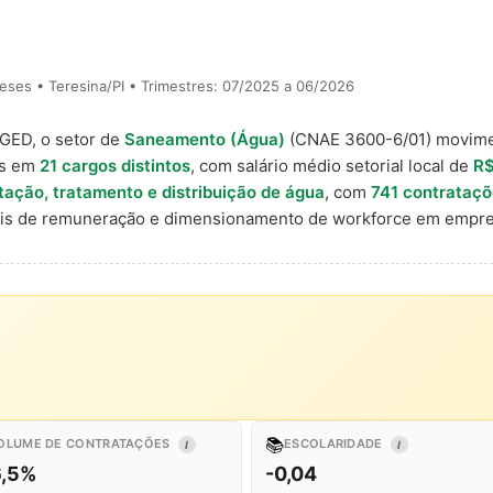
ses • Teresina/PI • Trimestres: 07/2025 a 06/2026
AGED, o setor de
Saneamento (Água)
(CNAE 3600-6/01) movim
is em
21 cargos distintos
, com salário médio setorial local de
R$
ação, tratamento e distribuição de água
, com
741 contrataç
nais de remuneração e dimensionamento de workforce em empre
📚
OLUME DE CONTRATAÇÕES
ESCOLARIDADE
I
I
6,5%
-0,04