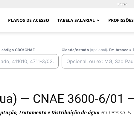
Entrar
PLANOS DE ACESSO
TABELA SALARIAL
PROFISSÕES
ou código CBO/CNAE
Cidade/estado
(opcional)
. Em branco = 
a) — CNAE 3600-6/01 — 
ptação, Tratamento e Distribuição de água
em Teresina, P