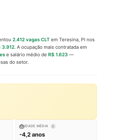
entou
2.412 vagas CLT
em Teresina, PI nos
 3.912
. A ocupação mais contratada em
ões
e salário médio de
R$ 1.623
—
sas do setor.
🎂
IDADE MÉDIA
I
-4,2 anos