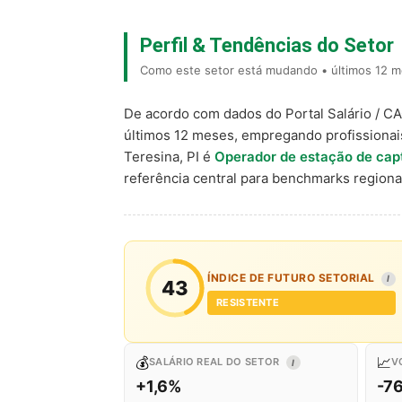
Perfil & Tendências do Setor
Como este setor está mudando • últimos 12 me
De acordo com dados do Portal Salário / C
últimos 12 meses, empregando profissiona
Teresina, PI é
Operador de estação de capt
referência central para benchmarks regio
ÍNDICE DE FUTURO SETORIAL
I
43
RESISTENTE
💰
📈
SALÁRIO REAL DO SETOR
V
I
+1,6%
-7