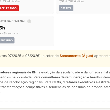
→ 93 admissões
7,91 → 7,87 (índice)
ACELERANDO
ESTÁVEL
ORNADA SEMANAL
I
,5h
→ 43h semanais
MENTANDO
estres 07/2025 a 06/2026), o setor de
Saneamento (Água)
apresento
iretores regionais de RH
, a evolução da escolaridade e da jornada sina
nefícios na localidade. Para
consultores de remuneração e headhunters
os de recolocação regionais. Para
CEOs, diretores executivos e estrat
am transformações competitivas e tendências de consumo do próprio seto
.