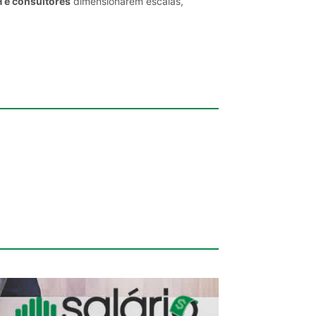
H e consultores
dimensionarem escalas,