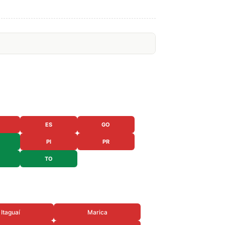
ES
GO
PI
PR
TO
Itaguaí
Marica