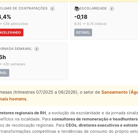
📚
OLUME DE CONTRATAÇÕES
ESCOLARIDADE
I
I
4,4%
-0,18
→ 539 admissões
8,92 → 8,74 (índice)
ACELERANDO
ESTÁVEL
ORNADA SEMANAL
I
,5h
→ 43h semanais
ÁVEL
 meses (trimestres 07/2025 a 06/2026), o setor de
Saneamento (Ág
mais homens
.
iretores regionais de RH
, a evolução da escolaridade e da jornada sina
nefícios na localidade. Para
consultores de remuneração e headhunters
os de recolocação regionais. Para
CEOs, diretores executivos e estrat
am transformações competitivas e tendências de consumo do próprio seto
.