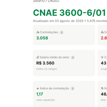
Salário / CAGED.
CNAE 3600-6/01
Atualizado em
03 agosto de 2026
• 5.676 movim
📥 Contratações
📤 D
i
3.058
2.
💰 Salário médio do setor
🎯 C
i
R$ 3.560
43
todos os cargos
ocup
🔥 Índice de contratação
🔁 R
i
1,17
46
setor aquecido
alta