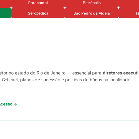
Paracambi
Petrópolis
Seropédica
São Pedro da Aldeia
Te
setor no estado do Rio de Janeiro — essencial para
diretores execut
C-Level, planos de sucessão e políticas de bônus na localidade.
 acesso →