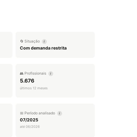
🔄 Situação
i
Com demanda restrita
👥 Profissionais
i
5.676
últimos 12 meses
📅 Período analisado
i
07/2025
até 06/2026