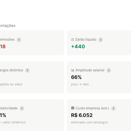
entações
emissões
⚖️ Saldo líquido
i
i
618
+440
argos distintos
📊 Amplitude salarial
i
i
66%
ações no setor
piso → teto
otatividade
🏢 Custo empresa (est.)
i
i
.1%
R$ 6.052
 — setor dinâmico
estimado com encargos