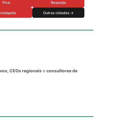
Pirai
Resende
resópolis
Outras cidades →
ivos, CEOs regionais
e
consultores de