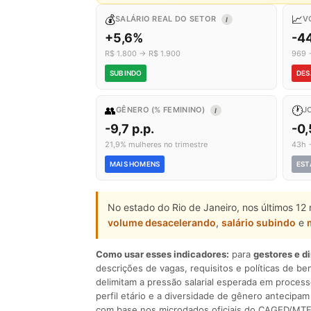
💰
📈
SALÁRIO REAL DO SETOR
V
I
+5,6%
-4
R$ 1.800 → R$ 1.900
969 
SUBINDO
DES
👥
🕐
GÊNERO (% FEMININO)
J
I
-9,7 p.p.
-0
21,9% mulheres no trimestre
43h 
MAIS HOMENS
EST
No estado do Rio de Janeiro, nos últimos 12
volume desacelerando
,
salário subindo
e
Como usar esses indicadores:
para
gestores e d
descrições de vagas, requisitos e políticas de be
delimitam a pressão salarial esperada em process
perfil etário e a diversidade de gênero antecip
com base nos microdados oficiais do CAGED/MTE