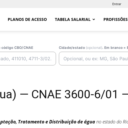
Entrar
PLANOS DE ACESSO
TABELA SALARIAL
PROFISSÕES
ou código CBO/CNAE
Cidade/estado
(opcional)
. Em branco = 
a) — CNAE 3600-6/01 —
ptação, Tratamento e Distribuição de água
no estado do Ri