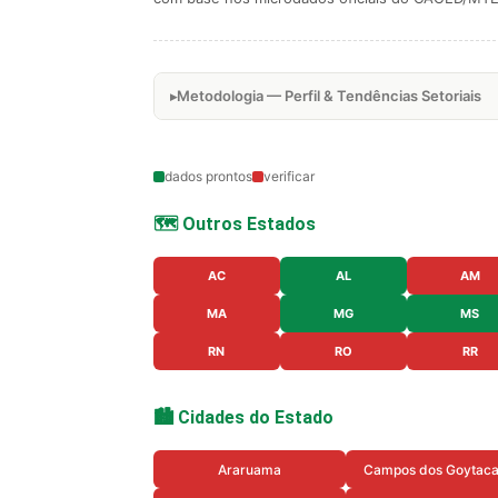
Metodologia — Perfil & Tendências Setoriais
dados prontos
verificar
🗺️ Outros Estados
AC
AL
AM
MA
MG
MS
RN
RO
RR
🏙️ Cidades do Estado
Araruama
Campos dos Goytac