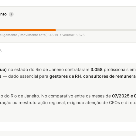
mento
i
esligamento / movimento total): 46,1% • Volume: 5.676
6
ua)
no estado do Rio de Janeiro contrataram
3.058
profissionais e
s
— dado essencial para
gestores de RH
,
consultores de remuner
o do Rio de Janeiro. No comparativo entre os meses de
07/2025 e 
ração ou reestruturação regional, exigindo atenção de CEOs e direto