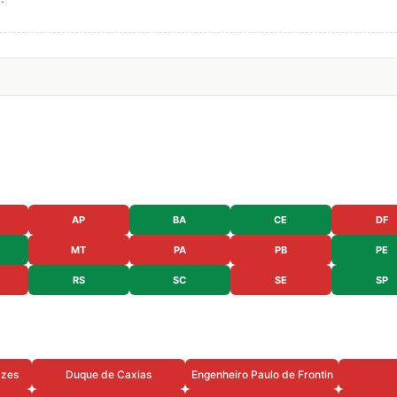
AP
BA
CE
DF
MT
PA
PB
PE
RS
SC
SE
SP
azes
Duque de Caxias
Engenheiro Paulo de Frontin