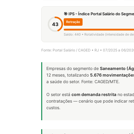
🎯 IPS - Índice Portal Salário do Seg
Retração
43
Saldo: 440 • Rotatividade (intensidade de d
Fonte: Portal Salário / CAGED • RJ • 07/2025 a 06/202
Empresas do segmento de
Saneamento (Ág
12 meses, totalizando
5.676 movimentaçõe
a saúde do setor. Fonte: CAGED/MTE.
O setor está
com demanda restrita
no estad
contratações — cenário que pode indicar ret
custos.