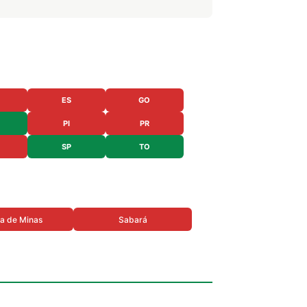
ES
GO
PI
PR
SP
TO
a de Minas
Sabará