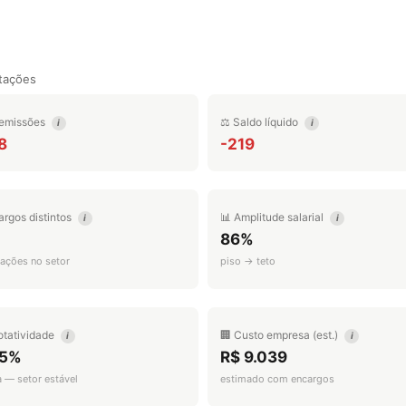
tações
emissões
⚖️ Saldo líquido
i
i
8
-219
argos distintos
📊 Amplitude salarial
i
i
86%
ações no setor
piso → teto
otatividade
🏢 Custo empresa (est.)
i
i
.5%
R$ 9.039
a — setor estável
estimado com encargos