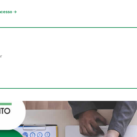
 acesso →
ar