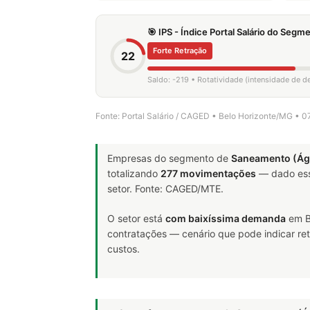
🎯 IPS - Índice Portal Salário do Seg
Forte Retração
22
Saldo: -219 • Rotatividade (intensidade de 
Fonte: Portal Salário / CAGED • Belo Horizonte/MG • 
Empresas do segmento de
Saneamento (Ág
totalizando
277 movimentações
— dado ess
setor. Fonte: CAGED/MTE.
O setor está
com baixíssima demanda
em B
contratações — cenário que pode indicar ret
custos.