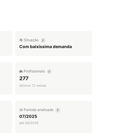
🔄 Situação
i
Com baixíssima demanda
👥 Profissionais
i
277
últimos 12 meses
📅 Período analisado
i
07/2025
até 06/2026