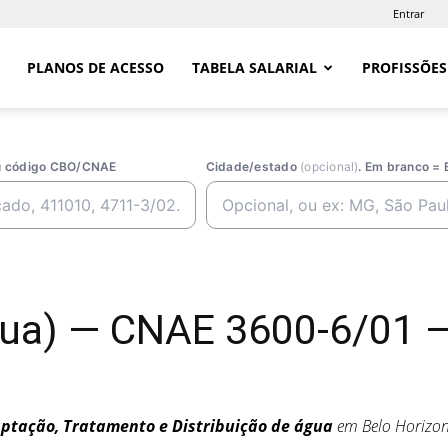
Entrar
PLANOS DE ACESSO
TABELA SALARIAL
PROFISSÕES
ou código CBO/CNAE
Cidade/estado
(opcional)
. Em branco = 
a) — CNAE 3600-6/01 — 
ptação, Tratamento e Distribuição de água
em Belo Horizo