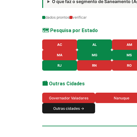
O que faz o segmento de Saneamento (
dados prontos
verificar
🗺️ Pesquisa por Estado
AC
AL
AM
MA
MG
MS
RJ
RN
RO
🏙️ Outras Cidades
Governador Valadares
Nanuque
Outras cidades →