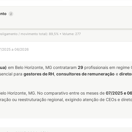
mento
i
desligamento / movimento total): 89,5% • Volume: 277
07/2025 a 06/2026
ua)
em Belo Horizonte, MG contrataram
29
profissionais em regime
encial para
gestores de RH
,
consultores de remuneração
e
direto
elo Horizonte, MG. No comparativo entre os meses de
07/2025 e 0
ração ou reestruturação regional, exigindo atenção de CEOs e direto