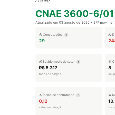
/ CAGED.
CNAE 3600-6/01
Atualizado em
03 agosto de 2026
• 277 movimen
📥 Contratações
📤 D
i
29
24
💰 Salário médio do setor
🎯 C
i
R$ 5.317
8
todos os cargos
ocup
🔥 Índice de contratação
🔁 R
i
0,12
10
setor em retração
baix