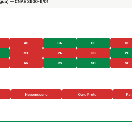
Água) — CNAE 3600-6/01
AP
BA
CE
DF
MT
PA
PB
PE
RR
RS
SC
SE
Nepomuceno
Ouro Preto
Par