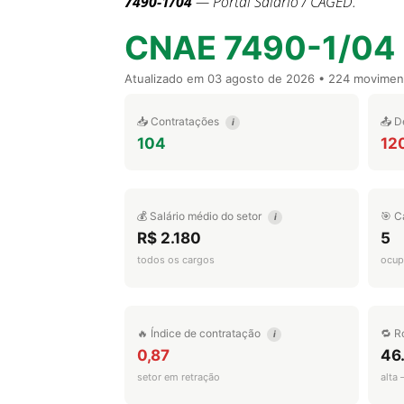
7490-1/04
— Portal Salário / CAGED.
CNAE 7490-1/04
Atualizado em
03 agosto de 2026
• 224 movimen
📥 Contratações
📤 D
i
104
12
💰 Salário médio do setor
🎯 C
i
R$ 2.180
5
todos os cargos
ocup
🔥 Índice de contratação
🔁 R
i
0,87
46
setor em retração
alta