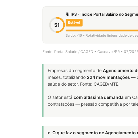
🎯 IPS - Índice Portal Salário do Seg
Estável
51
Saldo: -16 • Rotatividade (intensidade de d
Fonte: Portal Salário / CAGED • Cascavel/PR • 07/202
Empresas do segmento de
Agenciamento d
meses, totalizando
224 movimentações
— d
saúde do setor. Fonte: CAGED/MTE.
O setor está
com altíssima demanda
em Cas
contratações — pressão competitiva por tale
O que faz o segmento de Agenciamento