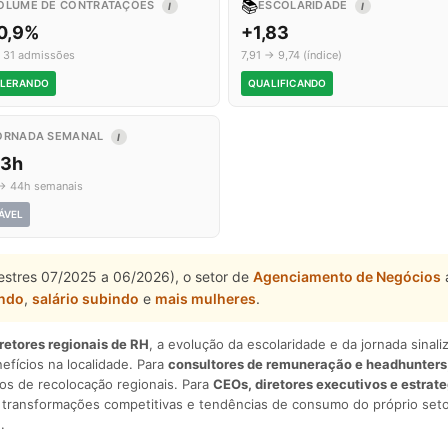
📚
OLUME DE CONTRATAÇÕES
ESCOLARIDADE
I
I
0,9%
+1,83
 31 admissões
7,91 → 9,74 (índice)
LERANDO
QUALIFICANDO
ORNADA SEMANAL
I
,3h
→ 44h semanais
ÁVEL
mestres 07/2025 a 06/2026), o setor de
Agenciamento de Negócios
ando
,
salário subindo
e
mais mulheres
.
iretores regionais de RH
, a evolução da escolaridade e da jornada sina
nefícios na localidade. Para
consultores de remuneração e headhunters
os de recolocação regionais. Para
CEOs, diretores executivos e estrat
am transformações competitivas e tendências de consumo do próprio seto
.