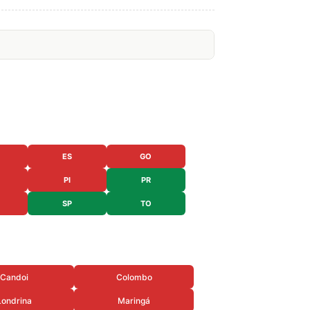
ES
GO
PI
PR
SP
TO
Candoi
Colombo
Londrina
Maringá