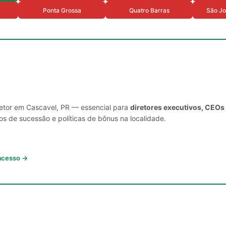
Ponta Grossa
Quatro Barras
São Jo
setor em Cascavel, PR — essencial para
diretores executivos, CEOs
s de sucessão e políticas de bônus na localidade.
 acesso →