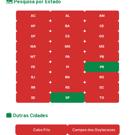
🗺️ Pesquisa por Estado
AC
AL
AM
AP
BA
CE
DF
ES
GO
MA
MG
MS
MT
PA
PB
PE
PI
PR
RJ
RN
RO
RR
RS
SC
SE
SP
TO
🏙️ Outras Cidades
Cabo Frio
Campos dos Goytacazes