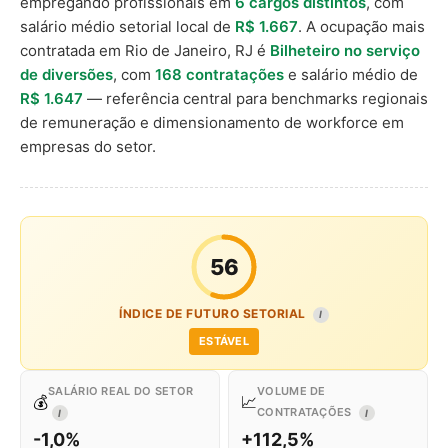
empregando profissionais em
6 cargos distintos
, com
salário médio setorial local de
R$ 1.667
. A ocupação mais
contratada em Rio de Janeiro, RJ é
Bilheteiro no serviço
de diversões
, com
168 contratações
e salário médio de
R$ 1.647
— referência central para benchmarks regionais
de remuneração e dimensionamento de workforce em
empresas do setor.
56
ÍNDICE DE FUTURO SETORIAL
I
ESTÁVEL
SALÁRIO REAL DO SETOR
VOLUME DE
💰
📈
CONTRATAÇÕES
I
I
-1,0%
+112,5%