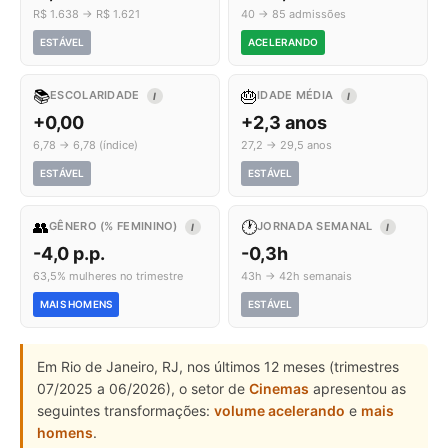
R$ 1.638 → R$ 1.621
40 → 85 admissões
ESTÁVEL
ACELERANDO
📚
🎂
ESCOLARIDADE
IDADE MÉDIA
I
I
+0,00
+2,3 anos
6,78 → 6,78 (índice)
27,2 → 29,5 anos
ESTÁVEL
ESTÁVEL
👥
🕐
GÊNERO (% FEMININO)
JORNADA SEMANAL
I
I
-4,0 p.p.
-0,3h
63,5% mulheres no trimestre
43h → 42h semanais
MAIS HOMENS
ESTÁVEL
Em Rio de Janeiro, RJ, nos últimos 12 meses (trimestres
07/2025 a 06/2026), o setor de
Cinemas
apresentou as
seguintes transformações:
volume acelerando
e
mais
homens
.