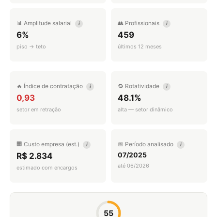
📊 Amplitude salarial
👥 Profissionais
i
i
6%
459
piso → teto
últimos 12 meses
🔥 Índice de contratação
🔁 Rotatividade
i
i
0,93
48.1%
setor em retração
alta — setor dinâmico
🏢 Custo empresa (est.)
📅 Período analisado
i
i
07/2025
R$ 2.834
até 06/2026
estimado com encargos
55