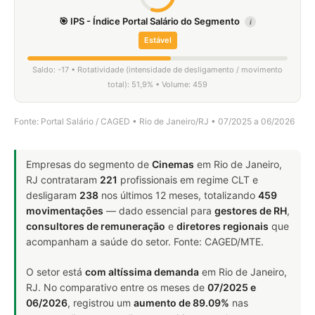
🎯 IPS - Índice Portal Salário do Segmento
i
Estável
Saldo: -17 • Rotatividade (intensidade de desligamento / movimento
total): 51,9% • Volume: 459
Fonte: Portal Salário / CAGED • Rio de Janeiro/RJ • 07/2025 a 06/2026
Empresas do segmento de
Cinemas
em Rio de Janeiro,
RJ contrataram
221
profissionais em regime CLT e
desligaram
238
nos últimos 12 meses, totalizando
459
movimentações
— dado essencial para
gestores de RH
,
consultores de remuneração
e
diretores regionais
que
acompanham a saúde do setor. Fonte: CAGED/MTE.
O setor está
com altíssima demanda
em Rio de Janeiro,
RJ. No comparativo entre os meses de
07/2025 e
06/2026
, registrou um
aumento de 89.09%
nas