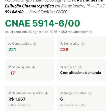
Pesquisa cargos e salários do segmento de
Atividades de
Exibição Cinematográfica
em Rio de Janeiro, RJ — CNAE
5914-6/00
— Portal Salário / CAGED.
CNAE 5914-6/00
Atualizado em
03 agosto de 2026
• 459 movimentações
📥 Contratações
📤 Demissões
i
i
221
238
⚖️ Saldo líquido
🔄 Situação
i
i
Com altíssima demanda
-17
💰 Salário médio do setor
🎯 Cargos distintos
i
i
R$ 1.667
6
todos os cargos
ocupações no setor