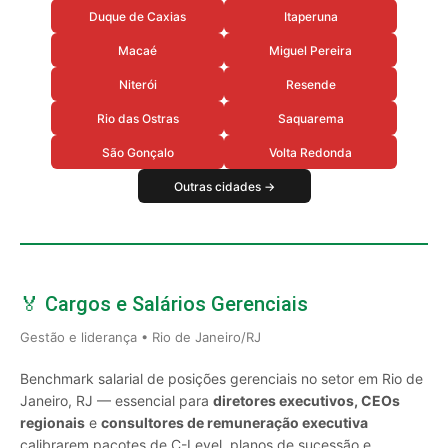
Duque de Caxias
Itaperuna
Macaé
Miguel Pereira
Niterói
Resende
Rio das Ostras
Saquarema
São Gonçalo
Volta Redonda
Outras cidades →
🏅 Cargos e Salários Gerenciais
Gestão e liderança • Rio de Janeiro/RJ
Benchmark salarial de posições gerenciais no setor em Rio de
Janeiro, RJ — essencial para
diretores executivos, CEOs
regionais
e
consultores de remuneração executiva
calibrarem pacotes de C-Level, planos de sucessão e