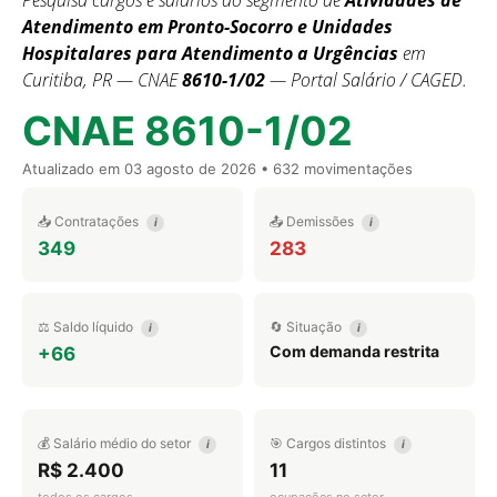
Pesquisa cargos e salários do segmento de
Atividades de
Atendimento em Pronto-Socorro e Unidades
Hospitalares para Atendimento a Urgências
em
Curitiba, PR — CNAE
8610-1/02
— Portal Salário / CAGED.
CNAE 8610-1/02
Atualizado em
03 agosto de 2026
• 632 movimentações
📥 Contratações
📤 Demissões
i
i
349
283
⚖️ Saldo líquido
🔄 Situação
i
i
Com demanda restrita
+66
💰 Salário médio do setor
🎯 Cargos distintos
i
i
R$ 2.400
11