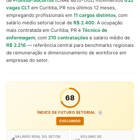
de
Prontos-Socorros
(CNAE 8610-1/02) movimentou
632
vagas CLT
em Curitiba, PR nos últimos 12 meses,
empregando profissionais em
11 cargos distintos
, com
salário médio setorial local de
R$ 2.400
. A ocupação
mais contratada em Curitiba, PR é
Técnico de
enfermagem
, com
210 contratações
e salário médio de
R$ 2.216
— referência central para benchmarks regionais
de remuneração e dimensionamento de workforce em
empresas do setor.
68
ÍNDICE DE FUTURO SETORIAL
I
EVOLUINDO
SALÁRIO REAL DO SETOR
VOLUME DE