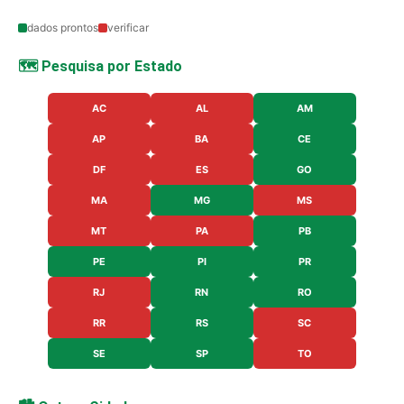
dados prontos
verificar
🗺️ Pesquisa por Estado
AC
AL
AM
AP
BA
CE
DF
ES
GO
MA
MG
MS
MT
PA
PB
PE
PI
PR
RJ
RN
RO
RR
RS
SC
SE
SP
TO