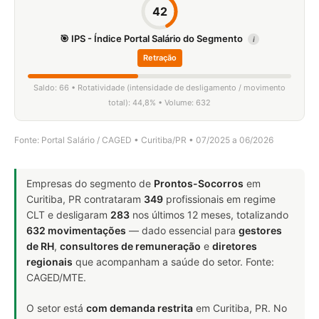
42
🎯 IPS - Índice Portal Salário do Segmento
i
Retração
Saldo: 66 • Rotatividade (intensidade de desligamento / movimento
total): 44,8% • Volume: 632
Fonte: Portal Salário / CAGED • Curitiba/PR • 07/2025 a 06/2026
Empresas do segmento de
Prontos-Socorros
em
Curitiba, PR contrataram
349
profissionais em regime
CLT e desligaram
283
nos últimos 12 meses, totalizando
632 movimentações
— dado essencial para
gestores
de RH
,
consultores de remuneração
e
diretores
regionais
que acompanham a saúde do setor. Fonte:
CAGED/MTE.
O setor está
com demanda restrita
em Curitiba, PR. No