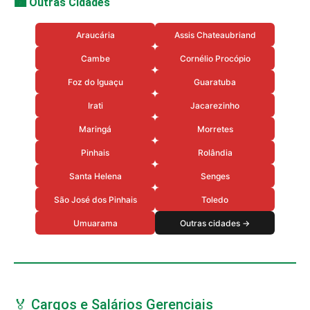
🏙️ Outras Cidades
Araucária
Assis Chateaubriand
Cambe
Cornélio Procópio
Foz do Iguaçu
Guaratuba
Irati
Jacarezinho
Maringá
Morretes
Pinhais
Rolândia
Santa Helena
Senges
São José dos Pinhais
Toledo
Umuarama
Outras cidades →
🏅 Cargos e Salários Gerenciais