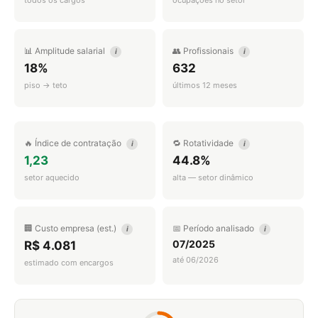
todos os cargos
ocupações no setor
📊 Amplitude salarial
👥 Profissionais
i
i
18%
632
piso → teto
últimos 12 meses
🔥 Índice de contratação
🔁 Rotatividade
i
i
1,23
44.8%
setor aquecido
alta — setor dinâmico
🏢 Custo empresa (est.)
📅 Período analisado
i
i
07/2025
R$ 4.081
até 06/2026
estimado com encargos