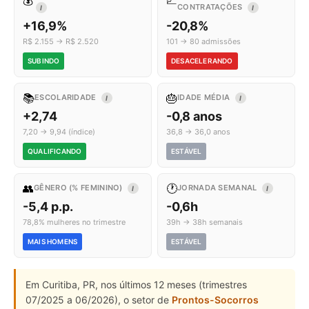
💰
📈
CONTRATAÇÕES
I
I
+16,9%
-20,8%
R$ 2.155 → R$ 2.520
101 → 80 admissões
SUBINDO
DESACELERANDO
📚
🎂
ESCOLARIDADE
IDADE MÉDIA
I
I
+2,74
-0,8 anos
7,20 → 9,94 (índice)
36,8 → 36,0 anos
QUALIFICANDO
ESTÁVEL
👥
🕐
GÊNERO (% FEMININO)
JORNADA SEMANAL
I
I
-5,4 p.p.
-0,6h
78,8% mulheres no trimestre
39h → 38h semanais
MAIS HOMENS
ESTÁVEL
Em Curitiba, PR, nos últimos 12 meses (trimestres
07/2025 a 06/2026), o setor de
Prontos-Socorros