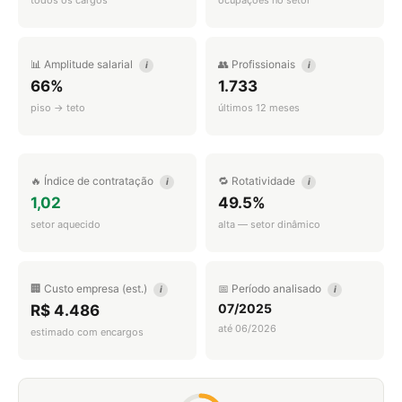
todos os cargos
ocupações no setor
📊 Amplitude salarial
👥 Profissionais
i
i
66%
1.733
piso → teto
últimos 12 meses
🔥 Índice de contratação
🔁 Rotatividade
i
i
1,02
49.5%
setor aquecido
alta — setor dinâmico
🏢 Custo empresa (est.)
📅 Período analisado
i
i
07/2025
R$ 4.486
até 06/2026
estimado com encargos