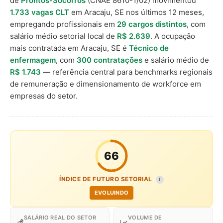
de
Prontos-Socorros
(CNAE 8610-1/02) movimentou
1.733 vagas CLT
em Aracaju, SE nos últimos 12 meses,
empregando profissionais em
29 cargos distintos
, com
salário médio setorial local de
R$ 2.639
. A ocupação
mais contratada em Aracaju, SE é
Técnico de
enfermagem
, com
300 contratações
e salário médio de
R$ 1.743
— referência central para benchmarks regionais
de remuneração e dimensionamento de workforce em
empresas do setor.
66
ÍNDICE DE FUTURO SETORIAL
I
EVOLUINDO
SALÁRIO REAL DO SETOR
VOLUME DE