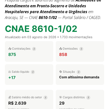
Pesquisa cargos e salários do segmento de
Atividades de
Atendimento em Pronto-Socorro e Unidades
Hospitalares para Atendimento a Urgências
em
Aracaju, SE — CNAE
8610-1/02
— Portal Salário / CAGED.
CNAE 8610-1/02
Atualizado em
03 agosto de 2026
• 1.733 movimentações
📥 Contratações
📤 Demissões
i
i
875
858
⚖️ Saldo líquido
🔄 Situação
i
i
Com altíssima demanda
+17
💰 Salário médio do setor
🎯 Cargos distintos
i
i
R$ 2.639
29