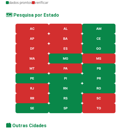
dados prontos
verificar
🗺️ Pesquisa por Estado
AC
AL
AM
AP
BA
CE
DF
ES
GO
MA
MG
MS
MT
PA
PB
PE
PI
PR
RJ
RN
RO
RR
RS
SC
SE
SP
TO
🏙️ Outras Cidades