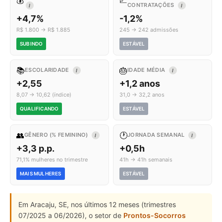
💰
📈
CONTRATAÇÕES
I
I
+4,7%
-1,2%
R$ 1.800 → R$ 1.885
245 → 242 admissões
SUBINDO
ESTÁVEL
📚
🎂
ESCOLARIDADE
IDADE MÉDIA
I
I
+2,55
+1,2 anos
8,07 → 10,62 (índice)
31,0 → 32,2 anos
QUALIFICANDO
ESTÁVEL
👥
🕐
GÊNERO (% FEMININO)
JORNADA SEMANAL
I
I
+3,3 p.p.
+0,5h
71,1% mulheres no trimestre
41h → 41h semanais
MAIS MULHERES
ESTÁVEL
Em Aracaju, SE, nos últimos 12 meses (trimestres
07/2025 a 06/2026), o setor de
Prontos-Socorros