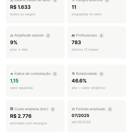
i
i
R$ 1.633
11
todos os cargos
ocupações no setor
📊 Amplitude salarial
👥 Profissionais
i
i
9%
783
piso → teto
últimos 12 meses
🔥 Índice de contratação
🔁 Rotatividade
i
i
1,15
46.6%
setor aquecido
alta — setor dinâmico
🏢 Custo empresa (est.)
📅 Período analisado
i
i
07/2025
R$ 2.776
até 06/2026
estimado com encargos