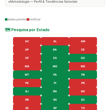
Metodologia — Perfil & Tendências Setoriais
dados prontos
verificar
🗺️ Pesquisa por Estado
AC
AL
AM
AP
BA
CE
DF
ES
GO
MA
MG
MS
MT
PA
PB
PE
PI
PR
RJ
RN
RO
RR
RS
SC
SE
SP
TO