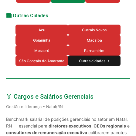
🏙️ Outras Cidades
Acu
Currais Novos
Goianinha
Macaíba
Mossoró
Parnamirim
São Gonçalo do Amarante
Outras cidades →
🏅 Cargos e Salários Gerenciais
Gestão e liderança • Natal/RN
Benchmark salarial de posições gerenciais no setor em Natal,
RN — essencial para
diretores executivos, CEOs regionais
e
consultores de remuneração executiva
calibrarem pacotes