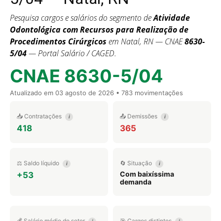
Pesquisa cargos e salários do segmento de
Atividade
Odontológica com Recursos para Realização de
Procedimentos Cirúrgicos
em Natal, RN — CNAE
8630-
5/04
— Portal Salário / CAGED.
CNAE 8630-5/04
Atualizado em
03 agosto de 2026
• 783 movimentações
📥 Contratações
📤 Demissões
i
i
418
365
⚖️ Saldo líquido
🔄 Situação
i
i
Com baixíssima
+53
demanda
💰 Salário médio do setor
🎯 Cargos distintos