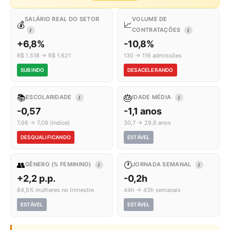
SALÁRIO REAL DO SETOR
VOLUME DE
💰
📈
CONTRATAÇÕES
I
I
+6,8%
-10,8%
R$ 1.518 → R$ 1.621
130 → 116 admissões
SUBINDO
DESACELERANDO
📚
🎂
ESCOLARIDADE
IDADE MÉDIA
I
I
-0,57
-1,1 anos
7,66 → 7,09 (índice)
30,7 → 29,6 anos
DESQUALIFICANDO
ESTÁVEL
👥
🕐
GÊNERO (% FEMININO)
JORNADA SEMANAL
I
I
+2,2 p.p.
-0,2h
84,5% mulheres no trimestre
44h → 43h semanais
ESTÁVEL
ESTÁVEL