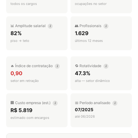
todos os cargos
ocupações no setor
📊 Amplitude salarial
👥 Profissionais
i
i
82%
1.629
piso → teto
últimos 12 meses
🔥 Índice de contratação
🔁 Rotatividade
i
i
0,90
47.3%
setor em retração
alta — setor dinâmico
🏢 Custo empresa (est.)
📅 Período analisado
i
i
07/2025
R$ 5.819
até 06/2026
estimado com encargos