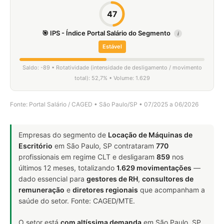
47
🎯 IPS - Índice Portal Salário do Segmento
i
Estável
Saldo: -89 • Rotatividade (intensidade de desligamento / movimento
total): 52,7% • Volume: 1.629
Fonte: Portal Salário / CAGED • São Paulo/SP • 07/2025 a 06/2026
Empresas do segmento de
Locação de Máquinas de
Escritório
em São Paulo, SP contrataram
770
profissionais em regime CLT e desligaram
859
nos
últimos 12 meses, totalizando
1.629 movimentações
—
dado essencial para
gestores de RH
,
consultores de
remuneração
e
diretores regionais
que acompanham a
saúde do setor. Fonte: CAGED/MTE.
O setor está
com altíssima demanda
em São Paulo, SP.