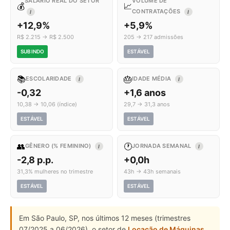
SALÁRIO REAL DO SETOR
VOLUME DE
💰
📈
CONTRATAÇÕES
I
I
+12,9%
+5,9%
R$ 2.215 → R$ 2.500
205 → 217 admissões
SUBINDO
ESTÁVEL
📚
🎂
ESCOLARIDADE
IDADE MÉDIA
I
I
-0,32
+1,6 anos
10,38 → 10,06 (índice)
29,7 → 31,3 anos
ESTÁVEL
ESTÁVEL
👥
🕐
GÊNERO (% FEMININO)
JORNADA SEMANAL
I
I
-2,8 p.p.
+0,0h
31,3% mulheres no trimestre
43h → 43h semanais
ESTÁVEL
ESTÁVEL
Em São Paulo, SP, nos últimos 12 meses (trimestres
07/2025 a 06/2026), o setor de
Locação de Máquinas