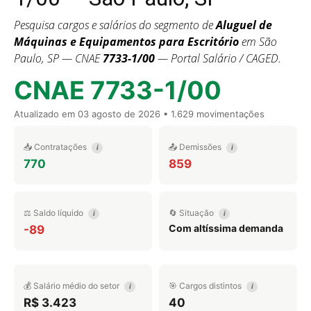
Pesquisa cargos e salários do segmento de
Aluguel de
Máquinas e Equipamentos para Escritório
em São
Paulo, SP — CNAE
7733-1/00
— Portal Salário / CAGED.
CNAE 7733-1/00
Atualizado em
03 agosto de 2026
• 1.629 movimentações
📥 Contratações
📤 Demissões
i
i
770
859
⚖️ Saldo líquido
🔄 Situação
i
i
Com altíssima demanda
-89
💰 Salário médio do setor
🎯 Cargos distintos
i
i
R$ 3.423
40