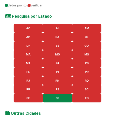
dados prontos
verificar
🗺️ Pesquisa por Estado
AC
AL
AM
AP
BA
CE
DF
ES
GO
MA
MG
MS
MT
PA
PB
PE
PI
PR
RJ
RN
RO
RR
RS
SC
SE
SP
TO
🏙️ Outras Cidades