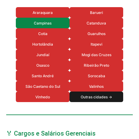
Araraquara
Barueri
Campinas
Catanduva
Cotia
Guarulhos
Hortolândia
Itapevi
Jundiaí
Mogi das Cruzes
Osasco
Ribeirão Preto
Santo André
Sorocaba
São Caetano do Sul
Valinhos
Vinhedo
Outras cidades →
🏅 Cargos e Salários Gerenciais