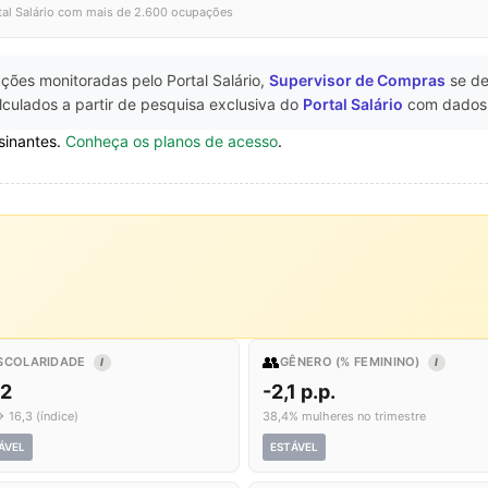
tal Salário com mais de 2.600 ocupações
ções monitoradas pelo Portal Salário,
Supervisor de Compras
se d
culados a partir de pesquisa exclusiva do
Portal Salário
com dados
sinantes.
Conheça os planos de acesso
.
👥
SCOLARIDADE
GÊNERO (% FEMININO)
I
I
,2
-2,1 p.p.
→ 16,3 (índice)
38,4% mulheres no trimestre
ÁVEL
ESTÁVEL