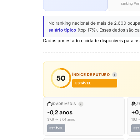
ranking Por
No ranking nacional de mais de 2.600 ocupa
salário típico
(top 17%). Esses dados são cal
Dados por estado e cidade disponíveis para as
ÍNDICE DE FUTURO
I
50
ESTÁVEL
🎂
📚
IDADE MÉDIA
E
I
-0,2 anos
+0
37,6 → 37,4 anos
16,1 
ESTÁVEL
EST