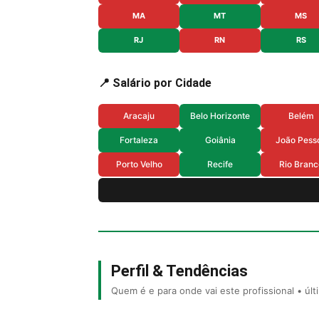
MA
MT
MS
RJ
RN
RS
📍 Salário por Cidade
Aracaju
Belo Horizonte
Belém
Fortaleza
Goiânia
João Pess
Porto Velho
Recife
Rio Branc
Perfil & Tendências
Quem é e para onde vai este profissional • úl