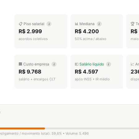
📋 Piso salarial
📊 Mediana
🏆 T
i
i
R$ 2.999
R$ 4.200
R$
acordos coletivos
50% acima / abaixo
maior
🏢 Custo empresa
💵
Salário líquido
📈 A
i
i
R$ 9.768
R$ 4.597
23
salário + encargos CLT
após INSS + IR médio
disp
desligamento / movimento total): 59,6% • Volume: 5.496