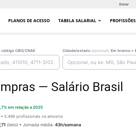
Entrar
PLANOS DE ACESSO
TABELA SALARIAL
PROFISSÕES
ou código CBO/CNAE
Cidade/estado
(opcional)
. Em branco = 
mpras — Salário Brasil
,7% em relação a 2025
• 5.496 profissionais na amostra
,71
(teto) • Jornada média:
43h/semana