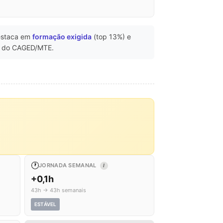
estaca em
formação exigida
(top 13%) e
 do CAGED/MTE.
🕐
JORNADA SEMANAL
I
+0,1h
43h → 43h semanais
ESTÁVEL