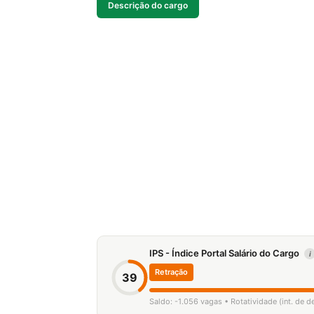
Descrição do cargo
IPS - Índice Portal Salário do Cargo
i
Retração
39
Saldo: -1.056 vagas • Rotatividade (int. de 