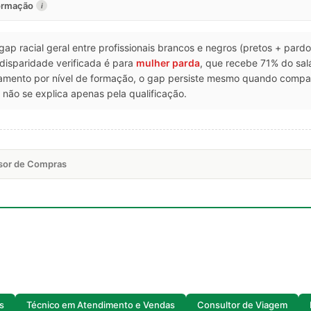
formação
i
 gap racial geral entre profissionais brancos e negros (pretos + pard
 disparidade verificada é para
mulher parda
, que recebe 71% do sa
amento por nível de formação, o gap persiste mesmo quando compa
não se explica apenas pela qualificação.
isor de Compras
s
Técnico em Atendimento e Vendas
Consultor de Viagem