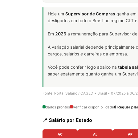
Hoje um
Supervisor de Compras
ganha em
desligados em todo o Brasil no regime CLT 
Em
2026
a remuneração para Supervisor de
A variação salarial depende principalmente
cargos, salários e carreiras da empresa.
Você pode conferir logo abaixo na
tabela sal
saber exatamente quanto ganha um Superviso
Fonte: Portal Salário / CAGED • Brasil • 07/2025 a 06/
dados prontos
verificar disponibilidade
🔒
Requer plan
📍 Salário por Estado
AC
AL
AP