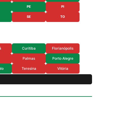
PE
PI
SE
TO
á
Curitiba
Florianópolis
Palmas
Porto Alegre
lo
Teresina
Vitória