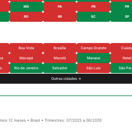
MG
PA
PB
PR
RO
RR
SC
SP
Boa Vista
Brasília
Campo Grande
Cuiab
oa
Macapá
Maceió
Manaus
Natal
o
Rio de Janeiro
Salvador
São Luís
São Pau
Outras cidades →
timos 12 meses • Brasil • Trimestres: 07/2025 a 06/2026