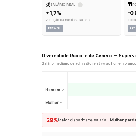
💰
🏢
SALÁRIO REAL
P
I
+1,7%
-0,
variação da mediana salarial
índic
ESTÁVEL
EST
Diversidade Racial e de Gênero — Super
Salário mediano de admissão relativo ao homem branc
Homem ♂
Mulher ♀
29%
Maior disparidade salarial:
Mulher pard