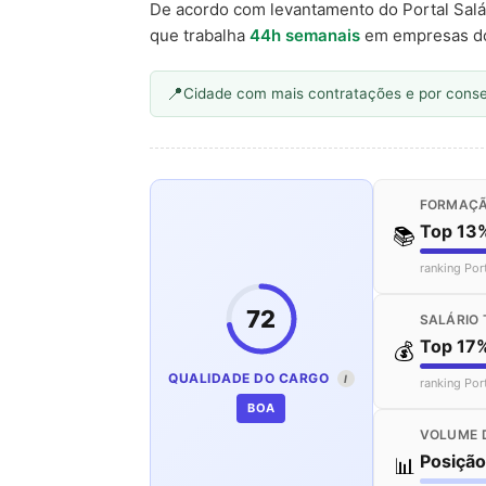
De acordo com levantamento do Portal Salá
que trabalha
44h semanais
em empresas d
Cidade com mais contratações e por cons
FORMAÇÃ
Top 13
📚
ranking Por
72
SALÁRIO 
Top 17
💰
QUALIDADE DO CARGO
I
ranking Por
BOA
VOLUME 
Posiçã
📊