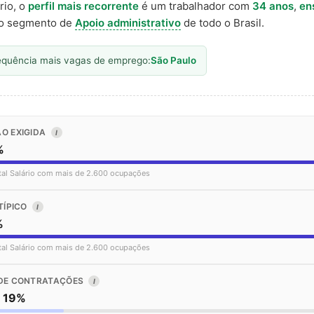
rio, o
perfil mais recorrente
é um trabalhador com
34 anos
,
en
o segmento de
Apoio administrativo
de todo o Brasil.
equência mais vagas de emprego:
São Paulo
O EXIGIDA
I
%
tal Salário com mais de 2.600 ocupações
TÍPICO
I
%
tal Salário com mais de 2.600 ocupações
DE CONTRATAÇÕES
I
o 19%