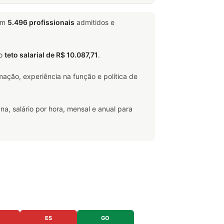
em
5.496 profissionais
admitidos e
o
teto salarial de R$ 10.087,71
.
ação, experiência na função e política de
na, salário por hora, mensal e anual para
ES
GO