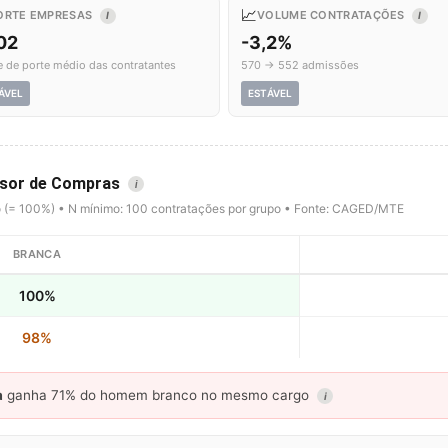
📈
ORTE EMPRESAS
VOLUME CONTRATAÇÕES
I
I
02
-3,2%
e de porte médio das contratantes
570 → 552 admissões
ÁVEL
ESTÁVEL
visor de Compras
i
o (= 100%) • N mínimo: 100 contratações por grupo • Fonte: CAGED/MTE
BRANCA
100%
98%
a
ganha 71% do homem branco no mesmo cargo
i