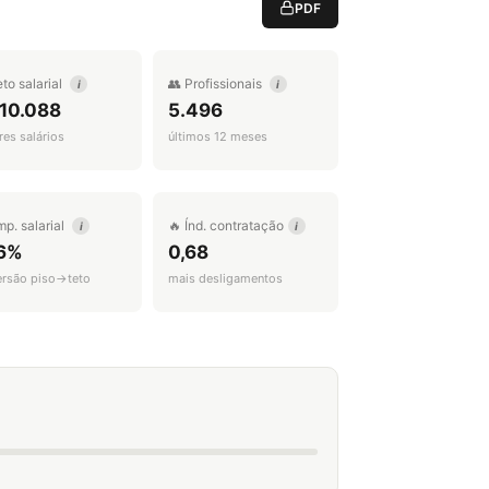
PDF
eto salarial
👥 Profissionais
i
i
 10.088
5.496
es salários
últimos 12 meses
mp. salarial
🔥 Índ. contratação
i
i
6%
0,68
ersão piso→teto
mais desligamentos