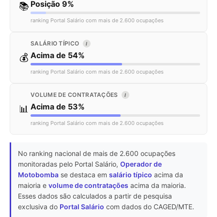
Posição 9%
📚
ranking Portal Salário com mais de 2.600 ocupações
SALÁRIO TÍPICO
I
Acima de 54%
💰
ranking Portal Salário com mais de 2.600 ocupações
VOLUME DE CONTRATAÇÕES
I
Acima de 53%
📊
ranking Portal Salário com mais de 2.600 ocupações
No ranking nacional de mais de 2.600 ocupações
monitoradas pelo Portal Salário,
Operador de
Motobomba
se destaca em
salário típico
acima da
maioria e
volume de contratações
acima da maioria.
Esses dados são calculados a partir de pesquisa
exclusiva do
Portal Salário
com dados do CAGED/MTE.