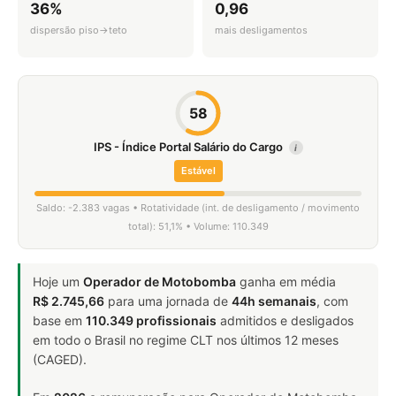
36%
0,96
dispersão piso→teto
mais desligamentos
58
IPS - Índice Portal Salário do Cargo
i
Estável
Saldo: -2.383 vagas • Rotatividade (int. de desligamento / movimento
total): 51,1% • Volume: 110.349
Hoje um
Operador de Motobomba
ganha em média
R$ 2.745,66
para uma jornada de
44h semanais
, com
base em
110.349 profissionais
admitidos e desligados
em todo o Brasil no regime CLT nos últimos 12 meses
(CAGED).