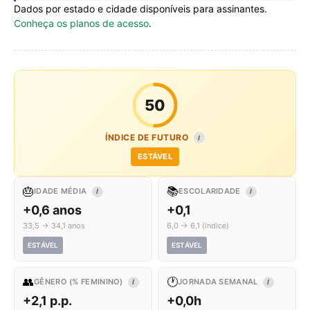
Dados por estado e cidade disponíveis para assinantes.
Conheça os planos de acesso
.
50
ÍNDICE DE FUTURO
I
ESTÁVEL
🎂
📚
IDADE MÉDIA
ESCOLARIDADE
I
I
+0,6 anos
+0,1
33,5 → 34,1 anos
6,0 → 6,1 (índice)
ESTÁVEL
ESTÁVEL
👥
🕐
GÊNERO (% FEMININO)
JORNADA SEMANAL
I
I
+2,1 p.p.
+0,0h