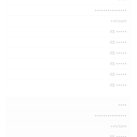
•••••••••••••••
••h/sem
R$ •••••
R$ •••••
R$ •••••
R$ •••••
R$ •••••
R$ •••••
••••
•••••••••••••••
••h/sem
R$ •••••