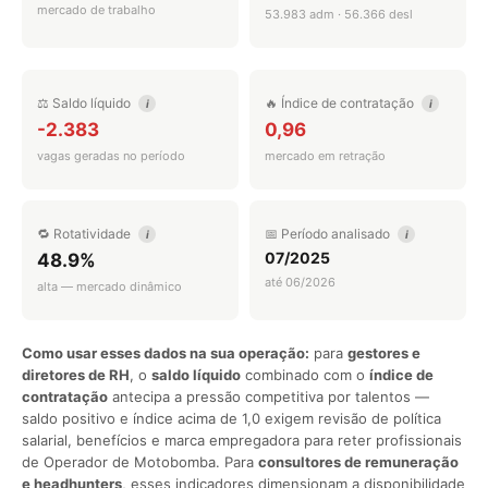
mercado de trabalho
53.983 adm · 56.366 desl
⚖️ Saldo líquido
🔥 Índice de contratação
i
i
-2.383
0,96
vagas geradas no período
mercado em retração
🔁 Rotatividade
📅 Período analisado
i
i
07/2025
48.9%
até 06/2026
alta — mercado dinâmico
Como usar esses dados na sua operação:
para
gestores e
diretores de RH
, o
saldo líquido
combinado com o
índice de
contratação
antecipa a pressão competitiva por talentos —
saldo positivo e índice acima de 1,0 exigem revisão de política
salarial, benefícios e marca empregadora para reter profissionais
de Operador de Motobomba. Para
consultores de remuneração
e headhunters
, esses indicadores dimensionam a disponibilidade