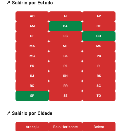
📍 Salário por Estado
AC
AL
AP
AM
BA
CE
DF
ES
GO
MA
MT
MS
MG
PA
PB
PR
PE
PI
RJ
RN
RS
RO
RR
SC
SP
SE
TO
📍 Salário por Cidade
Aracaju
Belo Horizonte
Belém