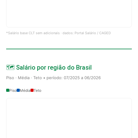
*Salário base CLT sem adicionais · dados: Portal Salário / CAGED
🗺️ Salário por região do Brasil
Piso · Média · Teto • período: 07/2025 a 06/2026
Piso
Média
Teto