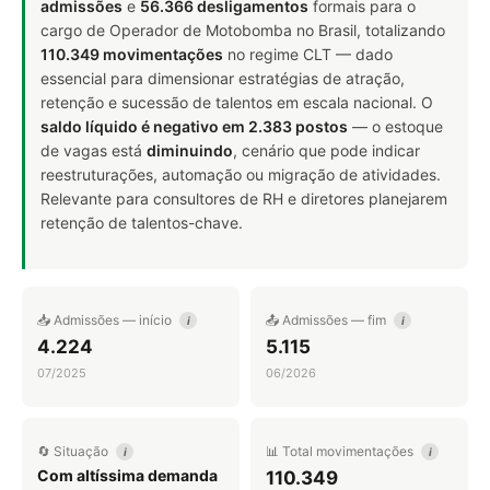
admissões
e
56.366 desligamentos
formais para o
cargo de Operador de Motobomba no Brasil, totalizando
110.349 movimentações
no regime CLT — dado
essencial para dimensionar estratégias de atração,
retenção e sucessão de talentos em escala nacional. O
saldo líquido é negativo em 2.383 postos
— o estoque
de vagas está
diminuindo
, cenário que pode indicar
reestruturações, automação ou migração de atividades.
Relevante para consultores de RH e diretores planejarem
retenção de talentos-chave.
📥 Admissões — início
📤 Admissões — fim
i
i
4.224
5.115
07/2025
06/2026
🔄 Situação
📊 Total movimentações
i
i
Com altíssima demanda
110.349