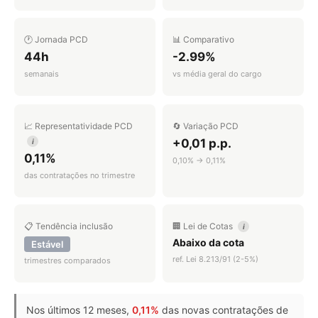
🕐 Jornada PCD
📊 Comparativo
44h
-2.99%
semanais
vs média geral do cargo
📈 Representatividade PCD
🔄 Variação PCD
+0,01 p.p.
i
0,11%
0,10% → 0,11%
das contratações no trimestre
📋 Tendência inclusão
🏢 Lei de Cotas
i
Abaixo da cota
Estável
ref. Lei 8.213/91 (2-5%)
trimestres comparados
Nos últimos 12 meses,
0,11%
das novas contratações de