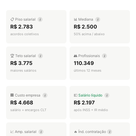
📋 Piso salarial
📊 Mediana
i
i
R$ 2.783
R$ 2.500
acordos coletivos
50% acima / abaixo
🏆 Teto salarial
👥 Profissionais
i
i
R$ 3.775
110.349
maiores salários
últimos 12 meses
🏢 Custo empresa
💵
Salário líquido
i
i
R$ 4.668
R$ 2.197
salário + encargos CLT
após INSS + IR médio
📈 Amp. salarial
🔥 Índ. contratação
i
i