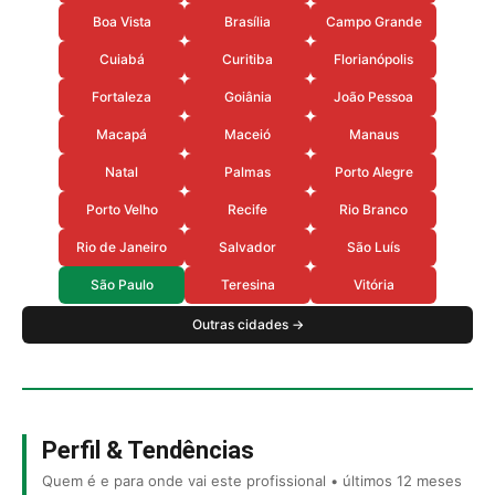
Boa Vista
Brasília
Campo Grande
Cuiabá
Curitiba
Florianópolis
Fortaleza
Goiânia
João Pessoa
Macapá
Maceió
Manaus
Natal
Palmas
Porto Alegre
Porto Velho
Recife
Rio Branco
Rio de Janeiro
Salvador
São Luís
São Paulo
Teresina
Vitória
Outras cidades →
Perfil & Tendências
Quem é e para onde vai este profissional • últimos 12 meses