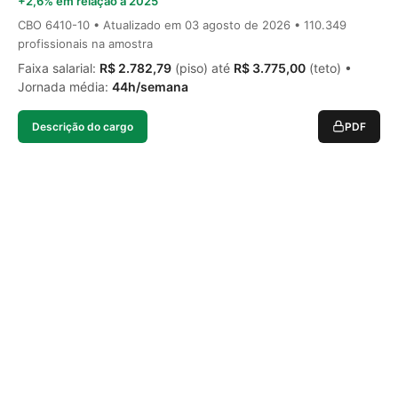
+2,6% em relação a 2025
CBO 6410-10 • Atualizado em
03 agosto de 2026
• 110.349
profissionais na amostra
Faixa salarial:
R$ 2.782,79
(piso) até
R$ 3.775,00
(teto) •
Jornada média:
44h/semana
Descrição do cargo
PDF