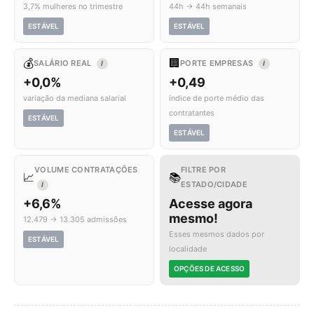
3,7% mulheres no trimestre
44h → 44h semanais
ESTÁVEL
ESTÁVEL
💰
🏢
SALÁRIO REAL
PORTE EMPRESAS
I
I
+0,0%
+0,49
variação da mediana salarial
índice de porte médio das
contratantes
ESTÁVEL
ESTÁVEL
VOLUME CONTRATAÇÕES
FILTRE POR
📈
📚
ESTADO/CIDADE
I
+6,6%
Acesse agora
mesmo!
12.479 → 13.305 admissões
Esses mesmos dados por
ESTÁVEL
localidade
OPÇÕES DE ACESSO