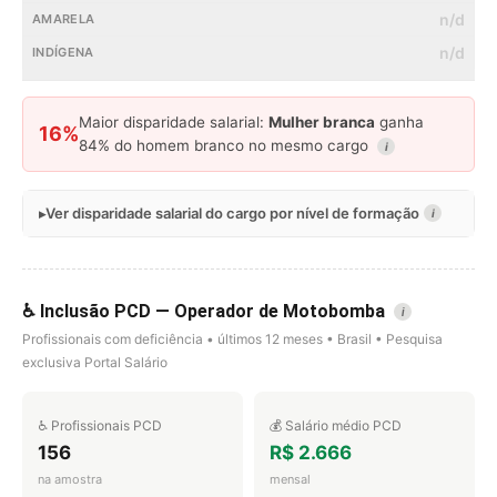
n/d
n/d
Maior disparidade salarial:
Mulher branca
ganha
16%
84% do homem branco no mesmo cargo
i
Ver disparidade salarial do cargo por nível de formação
i
♿ Inclusão PCD — Operador de Motobomba
i
Profissionais com deficiência • últimos 12 meses • Brasil • Pesquisa
exclusiva Portal Salário
♿ Profissionais PCD
💰 Salário médio PCD
156
R$ 2.666
na amostra
mensal