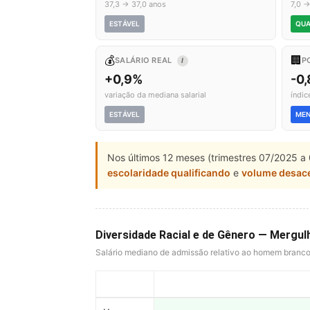
37,3 → 37,0 anos
7,0 →
ESTÁVEL
QUA
💰
🏢
SALÁRIO REAL
P
I
+0,9%
-0,
variação da mediana salarial
índic
ESTÁVEL
ME
Nos últimos 12 meses (trimestres 07/2025 a 
escolaridade qualificando
e
volume desac
Diversidade Racial e de Gênero — Mergul
Salário mediano de admissão relativo ao homem branc