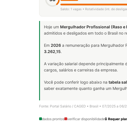
Saldo: 1 vagas • Rotatividade (int. de desli
Hoje um
Mergulhador Profissional (Raso e
admitidos e desligados em todo o Brasil no
Em
2026
a remuneração para Mergulhador Pr
3.262,15
.
A variação salarial depende principalmente
cargos, salários e carreiras da empresa.
Você pode conferir logo abaixo na
tabela sal
saber exatamente quanto ganha um Mergulhado
Fonte: Portal Salário / CAGED • Brasil • 07/2025 a 06/
dados prontos
verificar disponibilidade
🔒
Requer plan