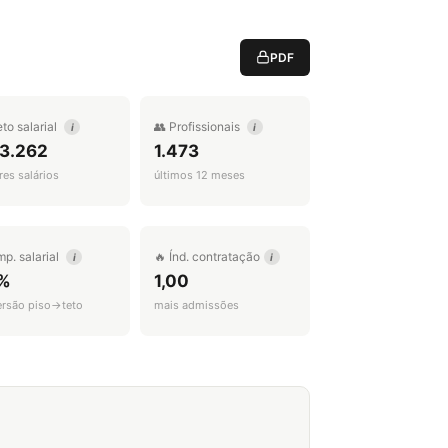
PDF
eto salarial
👥 Profissionais
i
i
 3.262
1.473
es salários
últimos 12 meses
mp. salarial
🔥 Índ. contratação
i
i
%
1,00
ersão piso→teto
mais admissões