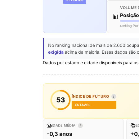
VOLUME 
Posiçã
📊
ranking Por
No ranking nacional de mais de 2.600 ocupa
exigida
acima da maioria. Esses dados são c
Dados por estado e cidade disponíveis para as
ÍNDICE DE FUTURO
I
53
ESTÁVEL
🎂
📚
IDADE MÉDIA
E
I
-0,3 anos
+0