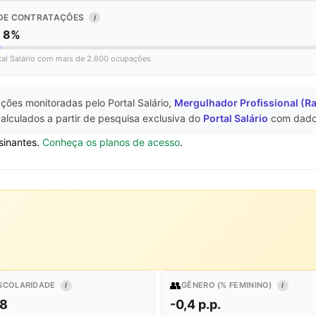
DE CONTRATAÇÕES
I
o 8%
tal Salário com mais de 2.600 ocupações
ções monitoradas pelo Portal Salário,
Mergulhador Profissional (R
alculados a partir de pesquisa exclusiva do
Portal Salário
com dado
sinantes.
Conheça os planos de acesso
.
👥
SCOLARIDADE
GÊNERO (% FEMININO)
I
I
,8
-0,4 p.p.