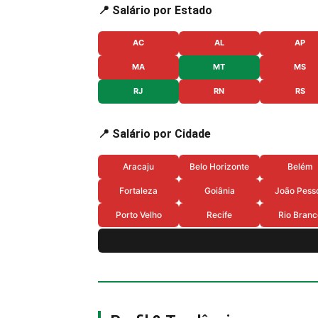
📍 Salário por Estado
AC
AL
AP
MA
MT
MS
RJ
RN
RS
📍 Salário por Cidade
Aracaju
Belo Horizonte
Belém
Fortaleza
Goiânia
João Pess
Porto Velho
Recife
Rio Branc