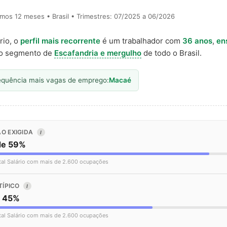
timos 12 meses • Brasil • Trimestres: 07/2025 a 06/2026
rio, o
perfil mais recorrente
é um trabalhador com
36 anos
,
en
o segmento de
Escafandria e mergulho
de todo o Brasil.
equência mais vagas de emprego:
Macaé
O EXIGIDA
I
de 59%
tal Salário com mais de 2.600 ocupações
TÍPICO
I
o 45%
tal Salário com mais de 2.600 ocupações