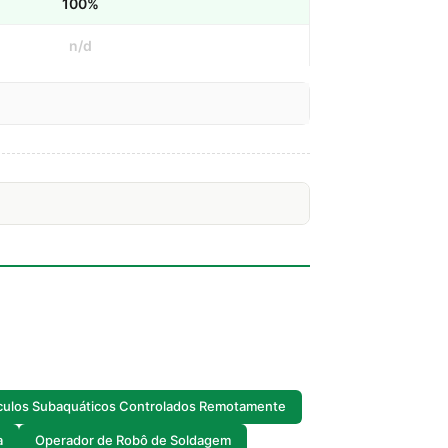
100%
n/d
culos Subaquáticos Controlados Remotamente
a
Operador de Robô de Soldagem