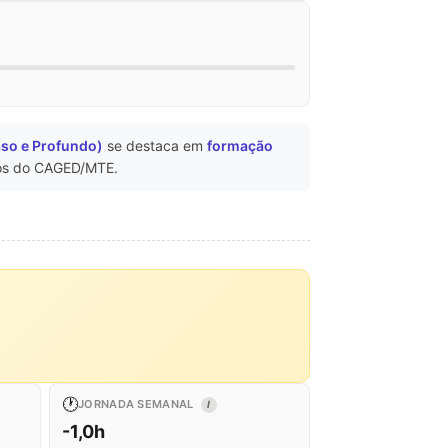
aso e Profundo)
se destaca em
formação
s do CAGED/MTE.
🕐
JORNADA SEMANAL
I
-1,0h