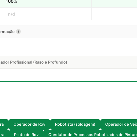
100%
n/d
formação
i
ador Profissional (Raso e Profundo)
ra
Operador de Rov
Robotista (soldagem)
Operador de Veí
ura
Piloto de Rov
Condutor de Processos Robotizados de Pintur