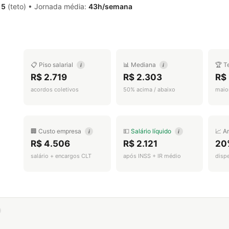
15
(teto) • Jornada média:
43h/semana
📋 Piso salarial
📊 Mediana
🏆 T
i
i
R$ 2.719
R$ 2.303
R$
acordos coletivos
50% acima / abaixo
maior
🏢 Custo empresa
💵
Salário líquido
📈 A
i
i
R$ 4.506
R$ 2.121
20
salário + encargos CLT
após INSS + IR médio
disp