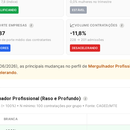
 7,8 (índice)
0,0% mulheres no trimestre
LIFICANDO
ESTÁVEL
📈
ORTE EMPRESAS
VOLUME CONTRATAÇÕES
I
I
87
-11,8%
e de porte médio das contratantes
228 → 201 admissões
NORES
DESACELERANDO
06/2026), as principais mudanças no perfil de
Mergulhador Profiss
elerando
.
hador Profissional (Raso e Profundo)
i
o (= 100%) • N mínimo: 100 contratações por grupo • Fonte: CAGED/MTE
BRANCA