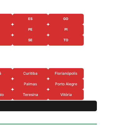
ES
GO
PE
PI
SE
TO
á
Curitiba
Florianópolis
Palmas
Porto Alegre
lo
Teresina
Vitória