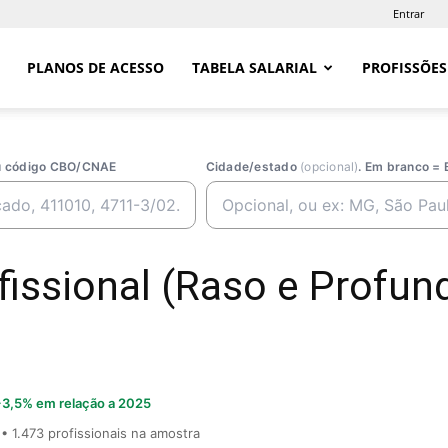
Entrar
PLANOS DE ACESSO
TABELA SALARIAL
PROFISSÕES
ou código CBO/CNAE
Cidade/estado
(opcional)
. Em branco = 
issional (Raso e Profund
3,5% em relação a 2025
• 1.473 profissionais na amostra