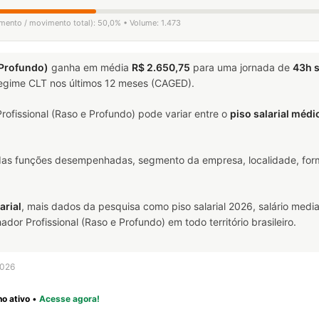
gamento / movimento total): 50,0% • Volume: 1.473
 Profundo)
ganha em média
R$ 2.650,75
para uma jornada de
43h 
 regime CLT nos últimos 12 meses (CAGED).
ofissional (Raso e Profundo) pode variar entre o
piso salarial médi
 das funções desempenhadas, segmento da empresa, localidade, form
arial
, mais dados da pesquisa como piso salarial 2026, salário media
r Profissional (Raso e Profundo) em todo território brasileiro.
2026
o ativo
•
Acesse agora!