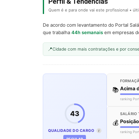
Perfil & Tendências
Quem é e para onde vai este profissional • úl
De acordo com levantamento do Portal Salá
que trabalha
44h semanais
em empresas d
Cidade com mais contratações e por cons
FORMAÇÃ
Acima 
📚
ranking Por
43
SALÁRIO 
Posiçã
💰
QUALIDADE DO CARGO
I
ranking Por
REGULAR