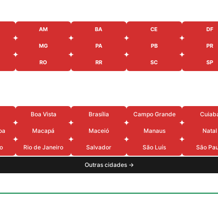
AM
BA
CE
DF
MG
PA
PB
PR
RO
RR
SC
SP
Boa Vista
Brasília
Campo Grande
Cuiab
oa
Macapá
Maceió
Manaus
Natal
o
Rio de Janeiro
Salvador
São Luís
São Pau
Outras cidades →