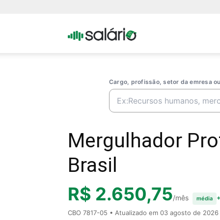
Portal
Salario
Cargo, profissão, setor da emresa 
Mergulhador Prof
Brasil
R$ 2.650,75
/mês
+
média
CBO 7817-05 • Atualizado em
03 agosto de 2026