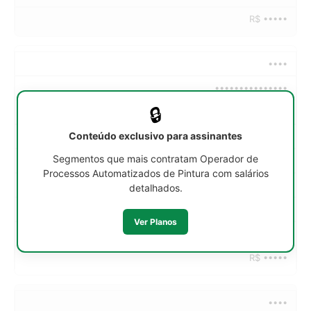
R$ •••••
••••
•••••••••••••••
🔒
••h/sem
Conteúdo exclusivo para assinantes
R$ •••••
Segmentos que mais contratam Operador de
R$ •••••
Processos Automatizados de Pintura com salários
R$ •••••
detalhados.
R$ •••••
Ver Planos
R$ •••••
R$ •••••
••••