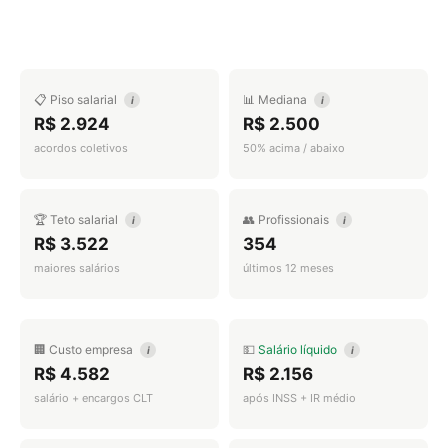
📋 Piso salarial
📊 Mediana
i
i
R$ 2.924
R$ 2.500
acordos coletivos
50% acima / abaixo
🏆 Teto salarial
👥 Profissionais
i
i
R$ 3.522
354
maiores salários
últimos 12 meses
🏢 Custo empresa
💵
Salário líquido
i
i
R$ 4.582
R$ 2.156
salário + encargos CLT
após INSS + IR médio