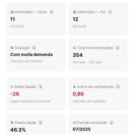
📥 Admissões — início
📤 Admissões — fim
i
i
11
12
07/2025
06/2026
🔄 Situação
📊 Total movimentações
i
i
Com muita demanda
354
mercado de trabalho
164 adm · 190 desl
⚖️ Saldo líquido
🔥 Índice de contratação
i
i
-26
0,86
vagas geradas no período
mercado em retração
🔁 Rotatividade
📅 Período analisado
i
i
07/2025
46.3%