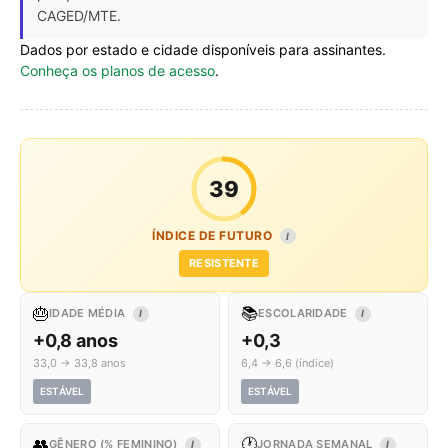
CAGED/MTE.
Dados por estado e cidade disponíveis para assinantes.
Conheça os planos de acesso
.
39
ÍNDICE DE FUTURO
I
RESISTENTE
🎂
📚
IDADE MÉDIA
ESCOLARIDADE
I
I
+0,8 anos
+0,3
33,0 → 33,8 anos
6,4 → 6,6 (índice)
ESTÁVEL
ESTÁVEL
👥
🕐
GÊNERO (% FEMININO)
JORNADA SEMANAL
I
I