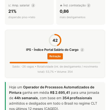
📈 Amp. salarial
🔥 Índ. contratação
i
i
21%
0,86
dispersão piso→teto
mais desligamentos
42
IPS - Índice Portal Salário do Cargo
i
Retração
Saldo: -26 vagas • Rotatividade (int. de desligamento / movimento
total): 53,7% • Volume: 354
Hoje um
Operador de Processos Automatizados de
Pintura
ganha em média
R$ 2.695,41
para uma jornada
de
44h semanais
, com base em
354 profissionais
admitidos e desligados em todo o Brasil no regime CLT
nos últimos 12 meses (CAGED).