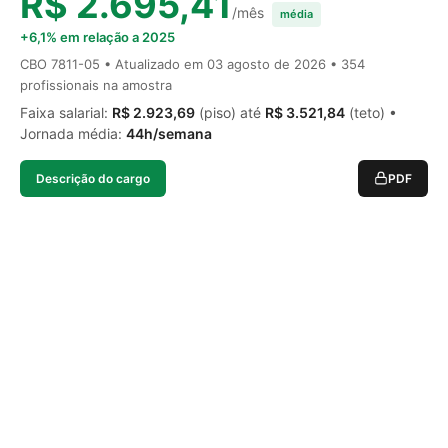
R$ 2.695,41
/mês
média
+6,1% em relação a 2025
CBO 7811-05 • Atualizado em
03 agosto de 2026
• 354
profissionais na amostra
Faixa salarial:
R$ 2.923,69
(piso) até
R$ 3.521,84
(teto) •
Jornada média:
44h/semana
Descrição do cargo
PDF