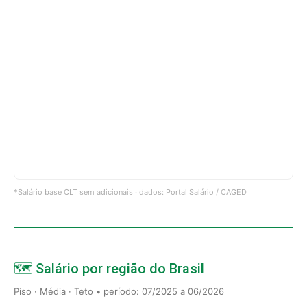
*Salário base CLT sem adicionais · dados: Portal Salário / CAGED
🗺️ Salário por região do Brasil
Piso · Média · Teto • período: 07/2025 a 06/2026