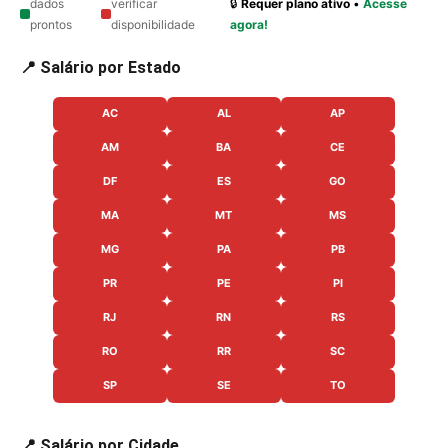
dados
verificar
🔒
Requer plano ativo
•
Acesse
prontos
disponibilidade
agora!
📍 Salário por Estado
AC
AL
AP
AM
BA
CE
DF
ES
GO
MA
MT
MS
MG
PA
PB
PR
PE
PI
RJ
RN
RS
RO
RR
SC
SP
SE
TO
📍 Salário por Cidade