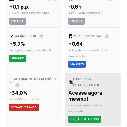
+0,1 p.p.
-0,6h
6,1% mulheres no trimestre
44h → 43h semanais
ESTÁVEL
ESTÁVEL
💰
🏢
SALÁRIO REAL
PORTE EMPRESAS
I
I
+5,7%
+0,64
variação da mediana salarial
índice de porte médio das
contratantes
SUBINDO
MAIORES
VOLUME CONTRATAÇÕES
FILTRE POR
📈
📚
ESTADO/CIDADE
I
-34,0%
Acesse agora
mesmo!
50 → 33 admissões
Esses mesmos dados por
DESACELERANDO
localidade
OPÇÕES DE ACESSO