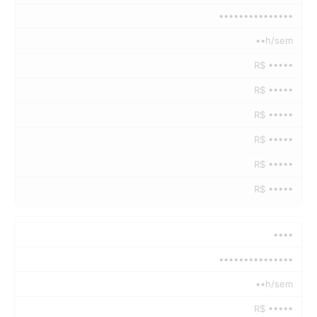
•••••••••••••••
••h/sem
R$ •••••
R$ •••••
R$ •••••
R$ •••••
R$ •••••
R$ •••••
••••
•••••••••••••••
••h/sem
R$ •••••