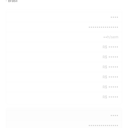
· Brasil
••••
•••••••••••••••
••h/sem
R$ •••••
R$ •••••
R$ •••••
R$ •••••
R$ •••••
R$ •••••
••••
•••••••••••••••