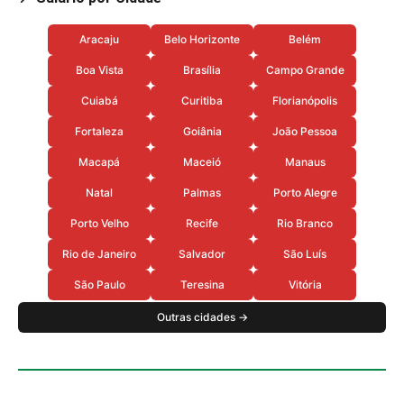
Aracaju
Belo Horizonte
Belém
Boa Vista
Brasília
Campo Grande
Cuiabá
Curitiba
Florianópolis
Fortaleza
Goiânia
João Pessoa
Macapá
Maceió
Manaus
Natal
Palmas
Porto Alegre
Porto Velho
Recife
Rio Branco
Rio de Janeiro
Salvador
São Luís
São Paulo
Teresina
Vitória
Outras cidades →