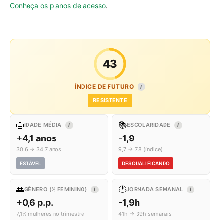
Conheça os planos de acesso
.
43
ÍNDICE DE FUTURO
I
RESISTENTE
🎂
📚
IDADE MÉDIA
ESCOLARIDADE
I
I
+4,1 anos
-1,9
30,6 → 34,7 anos
9,7 → 7,8 (índice)
ESTÁVEL
DESQUALIFICANDO
👥
🕐
GÊNERO (% FEMININO)
JORNADA SEMANAL
I
I
+0,6 p.p.
-1,9h
7,1% mulheres no trimestre
41h → 39h semanais