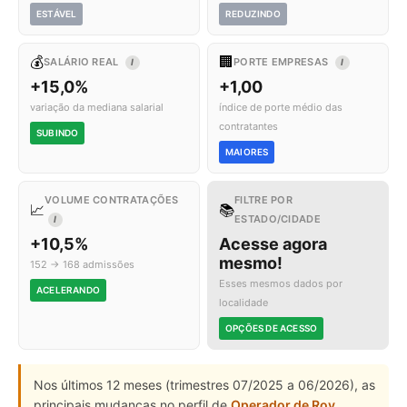
ESTÁVEL
REDUZINDO
💰
🏢
SALÁRIO REAL
PORTE EMPRESAS
I
I
+15,0%
+1,00
variação da mediana salarial
índice de porte médio das
contratantes
SUBINDO
MAIORES
VOLUME CONTRATAÇÕES
FILTRE POR
📈
📚
ESTADO/CIDADE
I
+10,5%
Acesse agora
mesmo!
152 → 168 admissões
Esses mesmos dados por
ACELERANDO
localidade
OPÇÕES DE ACESSO
Nos últimos 12 meses (trimestres 07/2025 a 06/2026), as
principais mudanças no perfil de
Operador de Rov