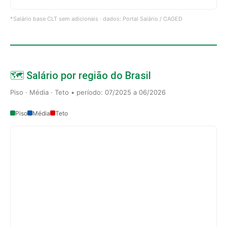
*Salário base CLT sem adicionais · dados: Portal Salário / CAGED
🗺️ Salário por região do Brasil
Piso · Média · Teto • período: 07/2025 a 06/2026
Piso
Média
Teto