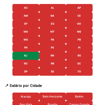
AC
AL
AP
AM
BA
CE
DF
ES
GO
MA
MT
MS
MG
PA
PB
PR
PE
PI
RJ
RN
RS
RO
RR
SC
SP
SE
TO
📍 Salário por Cidade
Aracaju
Belo Horizonte
Belém
Boa Vista
Brasília
Campo Grande