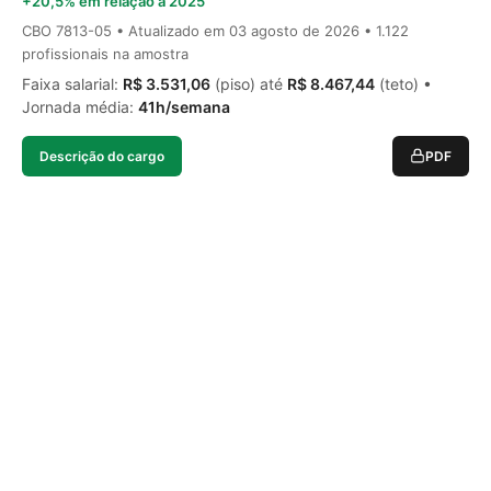
+20,5% em relação a 2025
CBO 7813-05 • Atualizado em
03 agosto de 2026
• 1.122
profissionais na amostra
Faixa salarial:
R$ 3.531,06
(piso) até
R$ 8.467,44
(teto) •
Jornada média:
41h/semana
Descrição do cargo
PDF