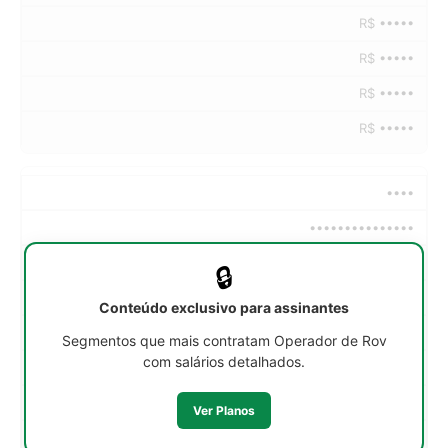
R$ •••••
R$ •••••
R$ •••••
R$ •••••
••••
•••••••••••••••
••h/sem
🔒
R$ •••••
Conteúdo exclusivo para assinantes
R$ •••••
Segmentos que mais contratam Operador de Rov
com salários detalhados.
R$ •••••
R$ •••••
Ver Planos
R$ •••••