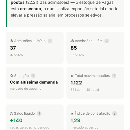
postos
(22.2% das admissões) — o estoque de vagas
está
crescendo
, o que sinaliza expansão setorial e pode
elevar a pressão salarial em processos seletivos.
📥 Admissões — início
📤 Admissões — fim
i
i
37
85
07/2025
06/2026
🔄 Situação
📊 Total movimentações
i
i
Com altíssima demanda
1.122
mercado de trabalho
631 adm · 491 desl
⚖️ Saldo líquido
🔥 Índice de contratação
i
i
+140
1,29
vagas geradas no período
mercado aquecido