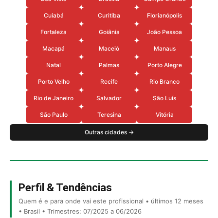
Cuiabá
Curitiba
Florianópolis
Fortaleza
Goiânia
João Pessoa
Macapá
Maceió
Manaus
Natal
Palmas
Porto Alegre
Porto Velho
Recife
Rio Branco
Rio de Janeiro
Salvador
São Luís
São Paulo
Teresina
Vitória
Outras cidades →
Perfil & Tendências
Quem é e para onde vai este profissional • últimos 12 meses
• Brasil • Trimestres: 07/2025 a 06/2026