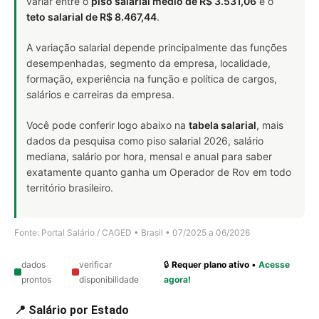
variar entre o
piso salarial médio de R$ 3.531,06
e o
teto salarial de R$ 8.467,44
.
A variação salarial depende principalmente das funções
desempenhadas, segmento da empresa, localidade,
formação, experiência na função e política de cargos,
salários e carreiras da empresa.
Você pode conferir logo abaixo na
tabela salarial
, mais
dados da pesquisa como piso salarial 2026, salário
mediana, salário por hora, mensal e anual para saber
exatamente quanto ganha um Operador de Rov em todo
território brasileiro.
Fonte: Portal Salário / CAGED • Brasil • 07/2025 a 06/2026
dados
verificar
🔒
Requer plano ativo
•
Acesse
prontos
disponibilidade
agora!
📍 Salário por Estado