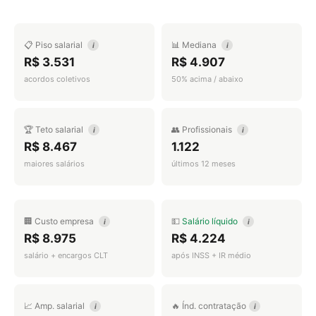
📋 Piso salarial
📊 Mediana
i
i
R$ 3.531
R$ 4.907
acordos coletivos
50% acima / abaixo
🏆 Teto salarial
👥 Profissionais
i
i
R$ 8.467
1.122
maiores salários
últimos 12 meses
🏢 Custo empresa
💵
Salário líquido
i
i
R$ 8.975
R$ 4.224
salário + encargos CLT
após INSS + IR médio
📈 Amp. salarial
🔥 Índ. contratação
i
i