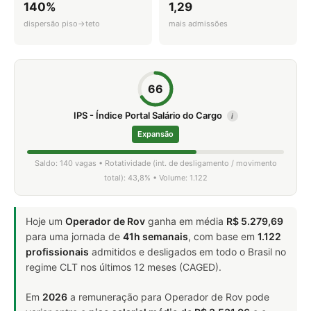
140%
1,29
dispersão piso→teto
mais admissões
66
IPS - Índice Portal Salário do Cargo
i
Expansão
Saldo: 140 vagas • Rotatividade (int. de desligamento / movimento
total): 43,8% • Volume: 1.122
Hoje um
Operador de Rov
ganha em média
R$ 5.279,69
para uma jornada de
41h semanais
, com base em
1.122
profissionais
admitidos e desligados em todo o Brasil no
regime CLT nos últimos 12 meses (CAGED).
Em
2026
a remuneração para Operador de Rov pode