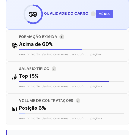
59
QUALIDADE DO CARGO
MÉDIA
I
FORMAÇÃO EXIGIDA
I
Acima de 60%
📚
ranking Portal Salário com mais de 2.600 ocupações
SALÁRIO TÍPICO
I
Top 15%
💰
ranking Portal Salário com mais de 2.600 ocupações
VOLUME DE CONTRATAÇÕES
I
Posição 6%
📊
ranking Portal Salário com mais de 2.600 ocupações