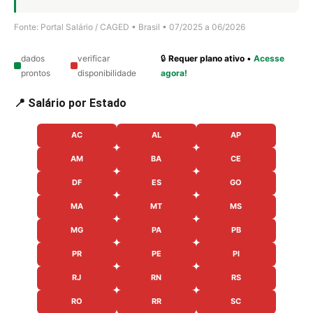
Fonte: Portal Salário / CAGED • Brasil • 07/2025 a 06/2026
dados
verificar
🔒
Requer plano ativo
•
Acesse
prontos
disponibilidade
agora!
📍 Salário por Estado
AC
AL
AP
AM
BA
CE
DF
ES
GO
MA
MT
MS
MG
PA
PB
PR
PE
PI
RJ
RN
RS
RO
RR
SC