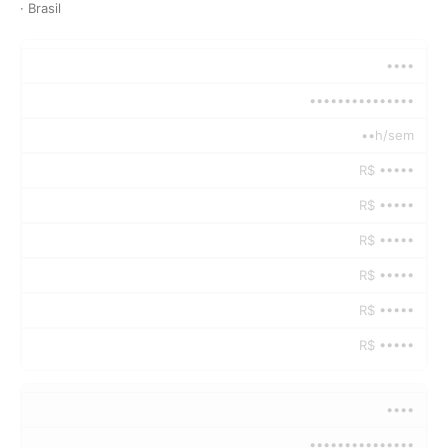
· Brasil
••••
•••••••••••••••
••h/sem
R$ •••••
R$ •••••
R$ •••••
R$ •••••
R$ •••••
R$ •••••
••••
•••••••••••••••