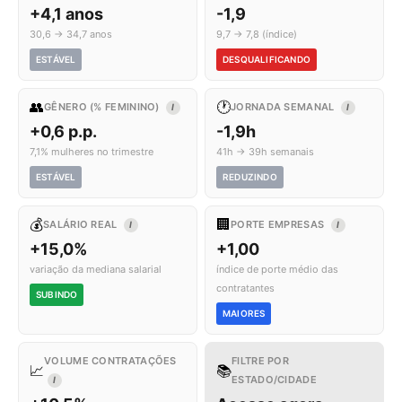
+4,1 anos
-1,9
30,6 → 34,7 anos
9,7 → 7,8 (índice)
ESTÁVEL
DESQUALIFICANDO
👥
🕐
GÊNERO (% FEMININO)
JORNADA SEMANAL
I
I
+0,6 p.p.
-1,9h
7,1% mulheres no trimestre
41h → 39h semanais
ESTÁVEL
REDUZINDO
💰
🏢
SALÁRIO REAL
PORTE EMPRESAS
I
I
+15,0%
+1,00
variação da mediana salarial
índice de porte médio das
contratantes
SUBINDO
MAIORES
VOLUME CONTRATAÇÕES
FILTRE POR
📈
📚
ESTADO/CIDADE
I