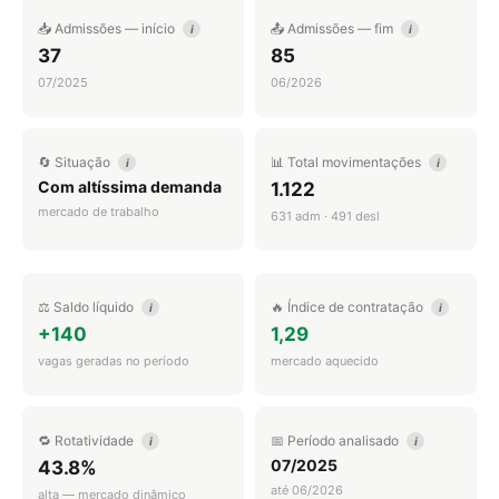
📥 Admissões — início
📤 Admissões — fim
i
i
37
85
07/2025
06/2026
🔄 Situação
📊 Total movimentações
i
i
Com altíssima demanda
1.122
mercado de trabalho
631 adm · 491 desl
⚖️ Saldo líquido
🔥 Índice de contratação
i
i
+140
1,29
vagas geradas no período
mercado aquecido
🔁 Rotatividade
📅 Período analisado
i
i
07/2025
43.8%
até 06/2026
alta — mercado dinâmico