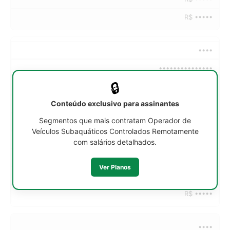
R$ •••••
••••
•••••••••••••••
🔒
••h/sem
Conteúdo exclusivo para assinantes
R$ •••••
Segmentos que mais contratam Operador de
R$ •••••
Veículos Subaquáticos Controlados Remotamente
R$ •••••
com salários detalhados.
R$ •••••
Ver Planos
R$ •••••
R$ •••••
••••