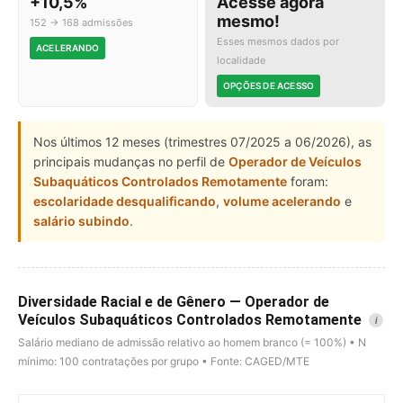
+10,5%
Acesse agora
mesmo!
152 → 168 admissões
Esses mesmos dados por
ACELERANDO
localidade
OPÇÕES DE ACESSO
Nos últimos 12 meses (trimestres 07/2025 a 06/2026), as
principais mudanças no perfil de
Operador de Veículos
Subaquáticos Controlados Remotamente
foram:
escolaridade desqualificando
,
volume acelerando
e
salário subindo
.
Diversidade Racial e de Gênero — Operador de
Veículos Subaquáticos Controlados Remotamente
i
Salário mediano de admissão relativo ao homem branco (= 100%) • N
mínimo: 100 contratações por grupo • Fonte: CAGED/MTE