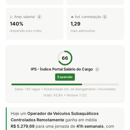
📈 Amp. salarial
🔥 Índ. contratação
i
i
140%
1,29
dispersão piso→teto
mais admissões
66
IPS - Índice Portal Salário do Cargo
i
Expansão
Saldo: 140 vagas • Rotatividade (int. de desligamento / movimento
total): 43,8% • Volume: 1.122
Hoje um
Operador de Veículos Subaquáticos
Controlados Remotamente
ganha em média
R$ 5.279,69
para uma jornada de
41h semanais
, com