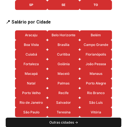
SP
SE
TO
📍 Salário por Cidade
Aracaju
Belo Horizonte
Belém
Boa Vista
Brasília
Campo Grande
Cuiabá
Curitiba
Florianópolis
Fortaleza
Goiânia
João Pessoa
Macapá
Maceió
Manaus
Natal
Palmas
Porto Alegre
Porto Velho
Recife
Rio Branco
Rio de Janeiro
Salvador
São Luís
São Paulo
Teresina
Vitória
Outras cidades →