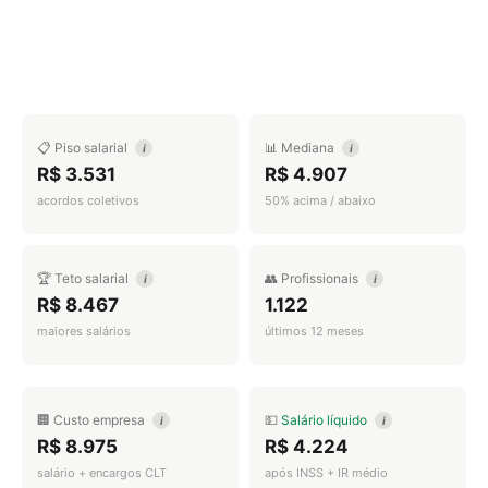
📋 Piso salarial
📊 Mediana
i
i
R$ 3.531
R$ 4.907
acordos coletivos
50% acima / abaixo
🏆 Teto salarial
👥 Profissionais
i
i
R$ 8.467
1.122
maiores salários
últimos 12 meses
🏢 Custo empresa
💵
Salário líquido
i
i
R$ 8.975
R$ 4.224
salário + encargos CLT
após INSS + IR médio