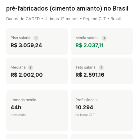
pré-fabricados (cimento amianto) no Brasil
Dados do CAGED • Últimos 12 meses • Regime CLT • Brasil
Piso salarial
Média salarial
i
i
R$ 3.059,24
R$ 2.037,11
Mediana
Teto salarial
i
i
R$ 2.002,00
R$ 2.591,16
Jornada média
Profissionais
44h
10.294
semanais
na base CLT