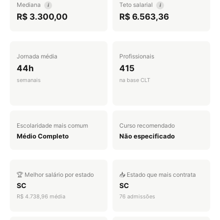
Mediana
Teto salarial
i
i
R$ 3.300,00
R$ 6.563,36
Jornada média
Profissionais
44h
415
semanais
na base CLT
Escolaridade mais comum
Curso recomendado
Médio Completo
Não especificado
🏆 Melhor salário por estado
📥 Estado que mais contrata
SC
SC
R$ 4.738,96 média
76 admissões