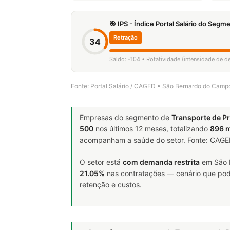
🎯 IPS - Índice Portal Salário do Seg
Retração
34
Saldo: -104 • Rotatividade (intensidade de 
Fonte: Portal Salário / CAGED • São Bernardo do Cam
Empresas do segmento de
Transporte de P
500
nos últimos 12 meses, totalizando
896 
acompanham a saúde do setor. Fonte: CAG
O setor está
com demanda restrita
em São B
21.05%
nas contratações — cenário que pode 
retenção e custos.