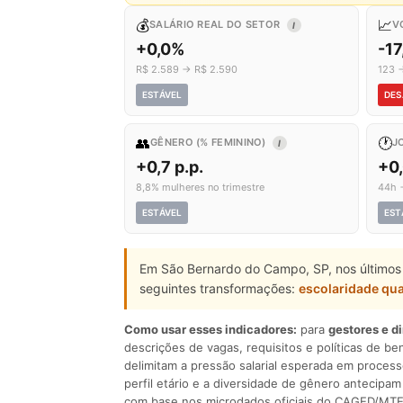
💰
📈
SALÁRIO REAL DO SETOR
V
I
+0,0%
-17
R$ 2.589 → R$ 2.590
123 
ESTÁVEL
DES
👥
🕐
GÊNERO (% FEMININO)
J
I
+0,7 p.p.
+0
8,8% mulheres no trimestre
44h 
ESTÁVEL
EST
Em São Bernardo do Campo, SP, nos últimos 
seguintes transformações:
escolaridade qua
Como usar esses indicadores:
para
gestores e d
descrições de vagas, requisitos e políticas de be
delimitam a pressão salarial esperada em process
perfil etário e a diversidade de gênero antecip
com base nos microdados oficiais do CAGED/MTE