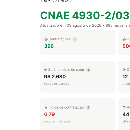
Salário / CAGED.
CNAE 4930-2/03
Atualizado em
03 agosto de 2026
• 896 movimen
📥 Contratações
📤 D
i
396
50
💰 Salário médio do setor
🎯 C
i
R$ 2.680
12
todos os cargos
ocup
🔥 Índice de contratação
🔁 R
i
0,79
44
setor em retração
alta