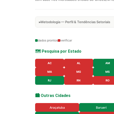
Metodologia — Perfil & Tendências Setoriais
dados prontos
verificar
🗺️ Pesquisa por Estado
AC
AL
AM
MA
MG
MS
RJ
RN
RO
🏙️ Outras Cidades
Araçatuba
Barueri