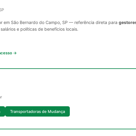
SP
tor em São Bernardo do Campo, SP — referência direta para
gestores
lários e políticas de benefícios locais.
 acesso →
ar
a
Transportadoras de Mudança