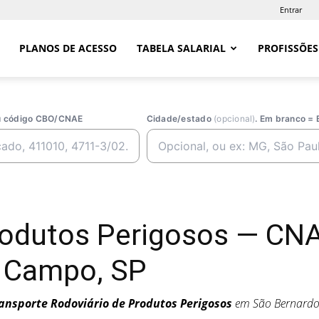
Entrar
PLANOS DE ACESSO
TABELA SALARIAL
PROFISSÕES
ou código CBO/CNAE
Cidade/estado
(opcional)
. Em branco = 
rodutos Perigosos — CN
 Campo, SP
ansporte Rodoviário de Produtos Perigosos
em São Bernard