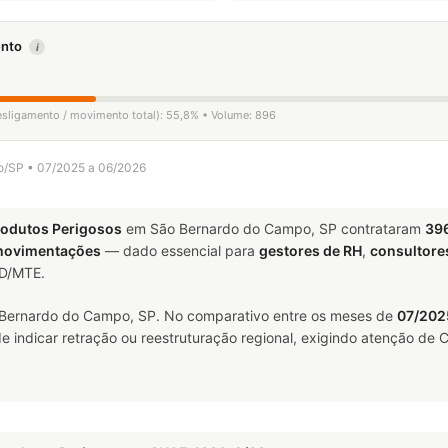
mento
i
desligamento / movimento total): 55,8% • Volume: 896
po/SP • 07/2025 a 06/2026
rodutos Perigosos
em São Bernardo do Campo, SP contrataram
39
movimentações
— dado essencial para
gestores de RH
,
consultore
ED/MTE.
ernardo do Campo, SP. No comparativo entre os meses de
07/202
indicar retração ou reestruturação regional, exigindo atenção de C