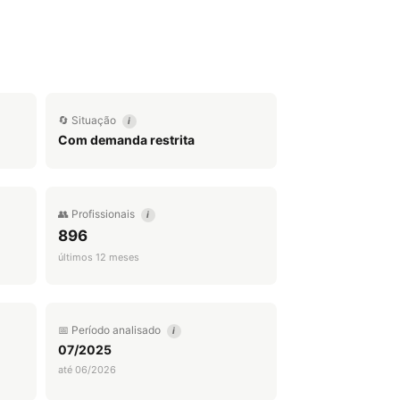
🔄 Situação
i
Com demanda restrita
👥 Profissionais
i
896
últimos 12 meses
📅 Período analisado
i
07/2025
até 06/2026