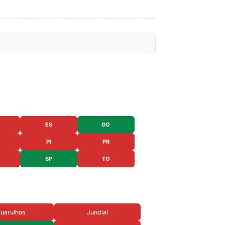
ES
GO
PI
PR
SP
TO
uarulhos
Jundiaí