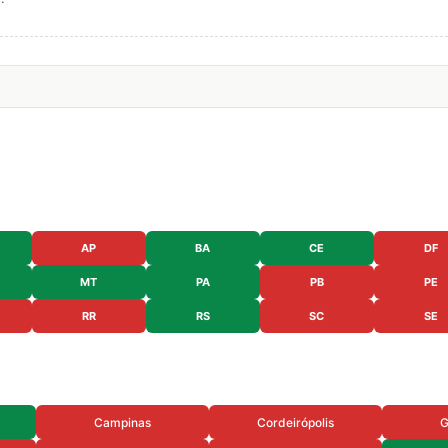
AP
BA
CE
DF
MT
PA
PB
PE
RR
RS
SC
SE
Campinas
Cordeirópolis
G