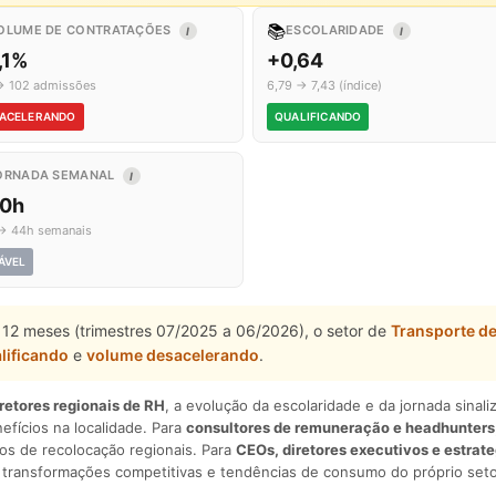
📚
OLUME DE CONTRATAÇÕES
ESCOLARIDADE
I
I
,1%
+0,64
→ 102 admissões
6,79 → 7,43 (índice)
ACELERANDO
QUALIFICANDO
ORNADA SEMANAL
I
,0h
→ 44h semanais
ÁVEL
12 meses (trimestres 07/2025 a 06/2026), o setor de
Transporte d
lificando
e
volume desacelerando
.
iretores regionais de RH
, a evolução da escolaridade e da jornada sina
nefícios na localidade. Para
consultores de remuneração e headhunters
os de recolocação regionais. Para
CEOs, diretores executivos e estrat
am transformações competitivas e tendências de consumo do próprio seto
.