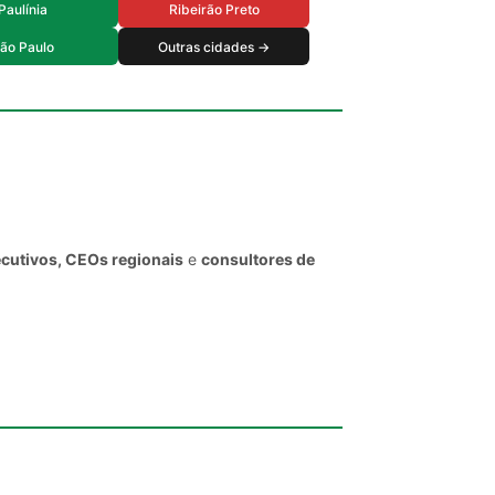
Paulínia
Ribeirão Preto
ão Paulo
Outras cidades →
ecutivos, CEOs regionais
e
consultores de