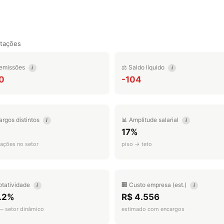
tações
emissões
⚖️ Saldo líquido
i
i
0
-104
argos distintos
📊 Amplitude salarial
i
i
17%
ações no setor
piso → teto
otatividade
🏢 Custo empresa (est.)
i
i
.2%
R$ 4.556
 — setor dinâmico
estimado com encargos