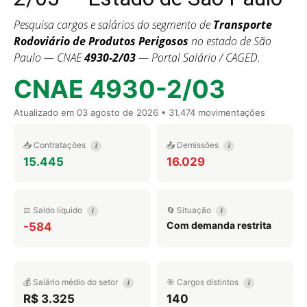
Pesquisa cargos e salários do segmento de
Transporte
Rodoviário de Produtos Perigosos
no estado de São
Paulo — CNAE
4930-2/03
— Portal Salário / CAGED.
CNAE 4930-2/03
Atualizado em
03 agosto de 2026
• 31.474 movimentações
📥 Contratações
📤 Demissões
i
i
15.445
16.029
⚖️ Saldo líquido
🔄 Situação
i
i
Com demanda restrita
-584
💰 Salário médio do setor
🎯 Cargos distintos
i
i
R$ 3.325
140