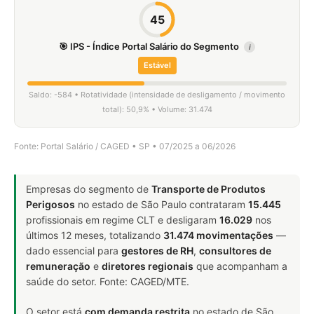
45
🎯 IPS - Índice Portal Salário do Segmento
i
Estável
Saldo: -584 • Rotatividade (intensidade de desligamento / movimento
total): 50,9% • Volume: 31.474
Fonte: Portal Salário / CAGED • SP • 07/2025 a 06/2026
Empresas do segmento de
Transporte de Produtos
Perigosos
no estado de São Paulo contrataram
15.445
profissionais em regime CLT e desligaram
16.029
nos
últimos 12 meses, totalizando
31.474 movimentações
—
dado essencial para
gestores de RH
,
consultores de
remuneração
e
diretores regionais
que acompanham a
saúde do setor. Fonte: CAGED/MTE.
O setor está
com demanda restrita
no estado de São