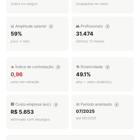
todos os cargos
ocupações no setor
📊 Amplitude salarial
👥 Profissionais
i
i
59%
31.474
piso → teto
últimos 12 meses
🔥 Índice de contratação
🔁 Rotatividade
i
i
0,96
49.1%
setor em retração
alta — setor dinâmico
🏢 Custo empresa (est.)
📅 Período analisado
i
i
07/2025
R$ 5.653
até 06/2026
estimado com encargos