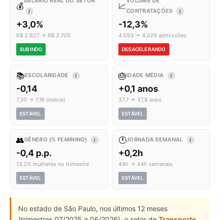
SALÁRIO REAL DO SETOR
VOLUME DE
💰
📈
CONTRATAÇÕES
I
I
+3,0%
-12,3%
R$ 2.627 → R$ 2.705
4.593 → 4.029 admissões
SUBINDO
DESACELERANDO
📚
🎂
ESCOLARIDADE
IDADE MÉDIA
I
I
-0,14
+0,1 anos
7,30 → 7,16 (índice)
37,7 → 37,8 anos
ESTÁVEL
ESTÁVEL
👥
🕐
GÊNERO (% FEMININO)
JORNADA SEMANAL
I
I
-0,4 p.p.
+0,2h
13,2% mulheres no trimestre
44h → 44h semanais
ESTÁVEL
ESTÁVEL
No estado de São Paulo, nos últimos 12 meses
(trimestres 07/2025 a 06/2026), o setor de
Transporte