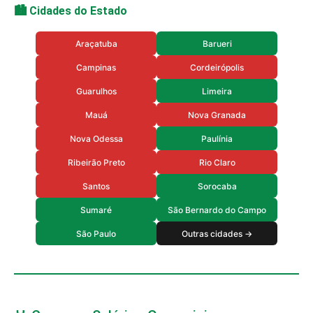
🏙️ Cidades do Estado
Araçatuba
Barueri
Campinas
Cordeirópolis
Guarulhos
Limeira
Mauá
Nova Granada
Nova Odessa
Paulínia
Ribeirão Preto
Rio Claro
Santos
Sorocaba
Sumaré
São Bernardo do Campo
São Paulo
Outras cidades →