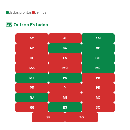
dados prontos
verificar
🗺️ Outros Estados
AC
AL
AM
AP
BA
CE
DF
ES
GO
MA
MG
MS
MT
PA
PB
PE
PI
PR
RJ
RN
RO
RR
RS
SC
SE
TO